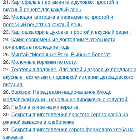
21.
Картофель в пергаменте в духовке: простой и
вкусный рецепт для каждый день
22.
Молодая картошка в пергаменте: простой и
полезный рецепт на каждый день
23.
Картошка фри в духовке: простой и вкусный рецепт
24.
Какие современные достопримечательности
появились в последние годы
25.
Минтай "Молочные Реки, Рыбные Берега".
26.
Молочные коржики по госту.
27.
Тефтели в подливе. Для детей и взрослых предлагаю
вкусные тефтельки с подливкой из серии детсадовского
питания.
28.
Вэрзэре. Перед вами национальное блюдо
молдавской кухни - небольшие пирожочки с капустой.
29.
Рыбка в кляре на минералке.
30.
Секреты приготовления простого серого хлеба на
ржаной закваске в хлебопечке
31.
Секреты приготовления серого формового хлеба на
закваске