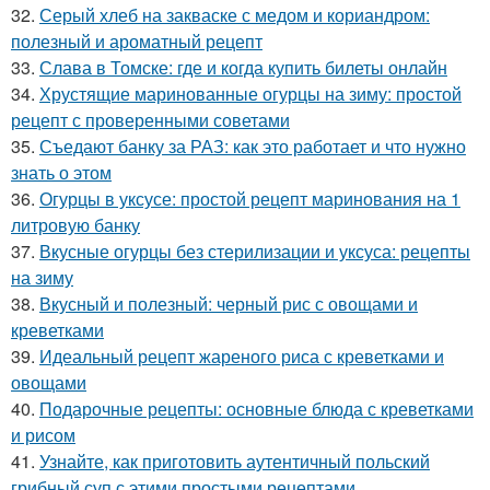
32.
Серый хлеб на закваске с медом и кориандром:
полезный и ароматный рецепт
33.
Слава в Томске: где и когда купить билеты онлайн
34.
Хрустящие маринованные огурцы на зиму: простой
рецепт с проверенными советами
35.
Съедают банку за РАЗ: как это работает и что нужно
знать о этом
36.
Огурцы в уксусе: простой рецепт маринования на 1
литровую банку
37.
Вкусные огурцы без стерилизации и уксуса: рецепты
на зиму
38.
Вкусный и полезный: черный рис с овощами и
креветками
39.
Идеальный рецепт жареного риса с креветками и
овощами
40.
Подарочные рецепты: основные блюда с креветками
и рисом
41.
Узнайте, как приготовить аутентичный польский
грибный суп с этими простыми рецептами