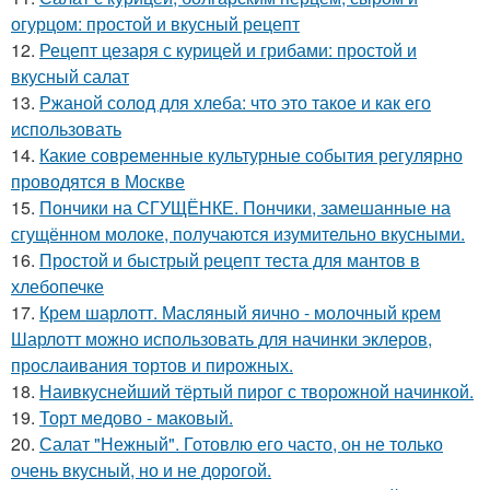
огурцом: простой и вкусный рецепт
12.
Рецепт цезаря с курицей и грибами: простой и
вкусный салат
13.
Ржаной солод для хлеба: что это такое и как его
использовать
14.
Какие современные культурные события регулярно
проводятся в Москве
15.
Пончики на СГУЩЁНКЕ. Пончики, замешанные на
сгущённом молоке, получаются изумительно вкусными.
16.
Простой и быстрый рецепт теста для мантов в
хлебопечке
17.
Крем шарлотт. Масляный яично - молочный крем
Шарлотт можно использовать для начинки эклеров,
прослаивания тортов и пирожных.
18.
Наивкуснейший тёртый пирог с творожной начинкой.
19.
Торт медово - маковый.
20.
Салат "Нежный". Готовлю его часто, он не только
очень вкусный, но и не дорогой.