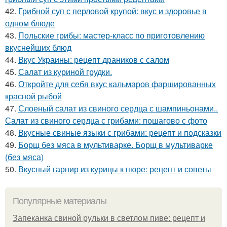
42.
Грибной суп с перловой крупой: вкус и здоровье в
одном блюде
43.
Польские грибы: мастер-класс по приготовлению
вкуснейших блюд
44.
Вкус Украины: рецепт драников с салом
45.
Салат из куриной грудки.
46.
Откройте для себя вкус кальмаров фаршированных
красной рыбой
47.
Слоеный салат из свиного сердца с шампиньонами..
Салат из свиного сердца с грибами: пошагово с фото
48.
Вкусные свиные языки с грибами: рецепт и подсказки
49.
Борщ без мяса в мультиварке. Борщ в мультиварке
(без мяса)
50.
Вкусный гарнир из курицы к пюре: рецепт и советы
Популярные материалы
Запеканка свиной рульки в светлом пиве: рецепт и