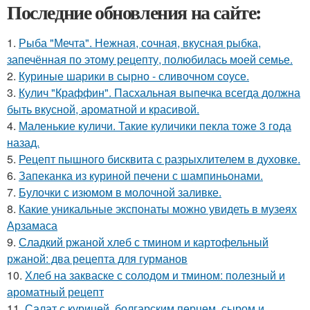
Последние обновления на сайте:
1.
Рыба "Мечта". Нежная, сочная, вкусная рыбка,
запечённая по этому рецепту, полюбилась моей семье.
2.
Куриные шарики в сырно - сливочном соусе.
3.
Кулич "Краффин". Пасхальная выпечка всегда должна
быть вкусной, ароматной и красивой.
4.
Маленькие куличи. Такие куличики пекла тоже 3 года
назад.
5.
Рецепт пышного бисквита с разрыхлителем в духовке.
6.
Запеканка из куриной печени с шампиньонами.
7.
Булочки с изюмом в молочной заливке.
8.
Какие уникальные экспонаты можно увидеть в музеях
Арзамаса
9.
Сладкий ржаной хлеб с тмином и картофельный
ржаной: два рецепта для гурманов
10.
Хлеб на закваске с солодом и тмином: полезный и
ароматный рецепт
11.
Салат с курицей, болгарским перцем, сыром и