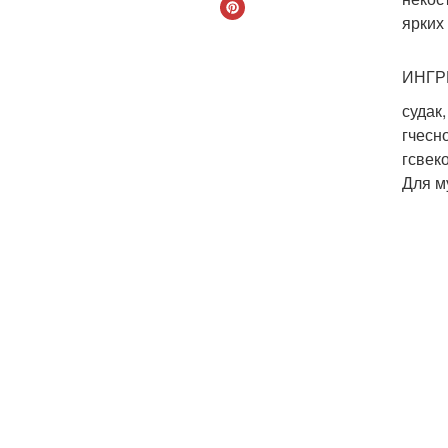
ярких
ИНГР
судак
гчесн
гсвеко
Для м