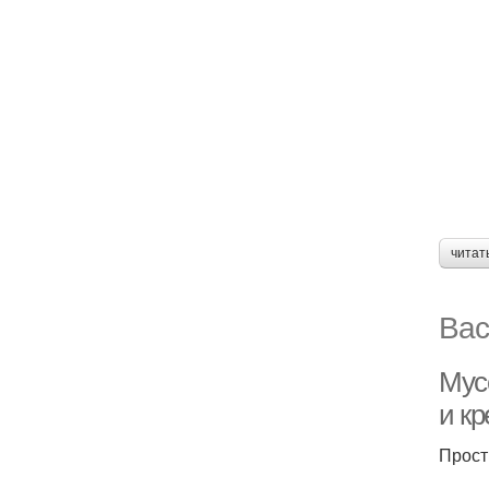
читат
Вас
Мус
и к
Прост