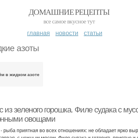
ДОМАШНИЕ РЕЦЕПТЫ
все самое вкусное тут
главная
новости
статьи
кие азоты
йм в жидком азоте
 из зеленого горошка. Филе судака с мус
онными овощами
 - рыба приятная во всех отношениях: не обладает ярко вы
тлявая, с нежным мясом. Филе судака и готовить приятно и 