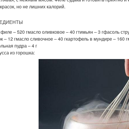
 красок, но не лишних калорий.
ЕДИЕНТЫ
, филе – 520 гмасло оливковое – 40 гтимьян – 3 гфасоль стр
ок – 12 гмасло сливочное – 40 гкартофель в мундире – 160 гм
льная пудра – 4 г
усса из горошка: