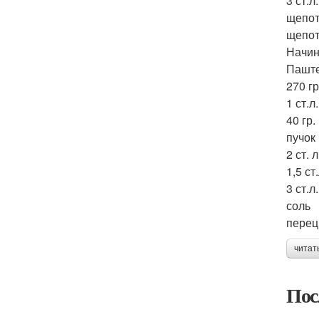
3 ст.
щепот
щепот
Начин
Паште
270 г
1 ст.л
40 гр
пучок
2 ст. 
1,5 ст
3 ст.л
соль
перец
читат
Пос