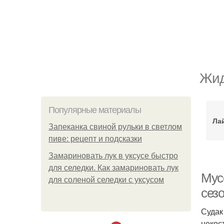
Жид
Популярные материалы
Ла
Запеканка свиной рульки в светлом
пиве: рецепт и подсказки
Замариновать лук в уксусе быстро
для селедки. Как замариновать лук
Мусс
для соленой селедки с уксусом
сез
Судак
некос