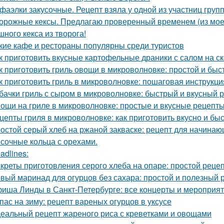
фаэлки закусочные. Рецепт взяла у одной из участниц груп
орожные кексы. Предлагаю проверенный временем (из моег
шного кекса из творога!
кие кафе и рестораны популярны среди туристов
к приготовить вкусные картофельные драники с салом на с
к приготовить гриль овощи в микроволновке: простой и бы
к приготовить гриль в микроволновке: пошаговая инструкци
бачки гриль с сыром в микроволновке: быстрый и вкусный 
ощи на гриле в микроволновке: простые и вкусные рецепты
цепты гриля в микроволновке: как приготовить вкусно и бы
остой серый хлеб на ржаной закваске: рецепт для начина
сочные кольца с орехами.
adlines:
креты приготовления серого хлеба на опаре: простой реце
вый маринад для огурцов без сахара: простой и полезный 
иша Линды в Санкт-Петербурге: все концерты и мероприя
пас на зиму: рецепт вареных огурцов в уксусе
еальный рецепт жареного риса с креветками и овощами