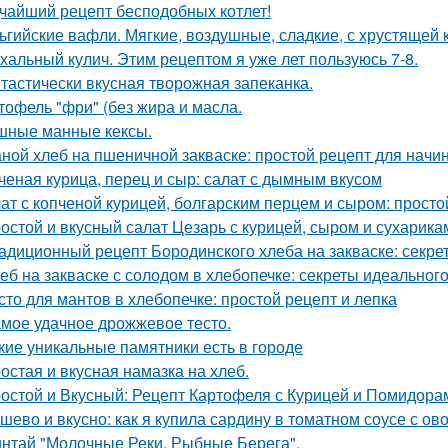
чайший рецепт бесподобных котлет!
ьгийские вафли. Мягкие, воздушные, сладкие, с хрустящей 
хальный кулич. Этим рецептом я уже лет пользуюсь 7-8.
тастически вкусная творожная запеканка.
тофель "фри" (без жира и масла.
ные манные кексы.
ной хлеб на пшеничной закваске: простой рецепт для нач
ченая курица, перец и сыр: салат с дымным вкусом
ат с копченой курицей, болгарским перцем и сыром: просто
остой и вкусный салат Цезарь с курицей, сыром и сухарик
адиционный рецепт Бородинского хлеба на закваске: секрет
еб на закваске с солодом в хлебопечке: секреты идеального
сто для мантов в хлебопечке: простой рецепт и лепка
мое удачное дрожжевое тесто.
кие уникальные памятники есть в городе
остая и вкусная намазка на хлеб.
остой и Вкусный: Рецепт Картофеля с Курицей и Помидора
шево и вкусно: как я купила сардину в томатном соусе с о
нтай "Молочные Реки, Рыбные Берега".