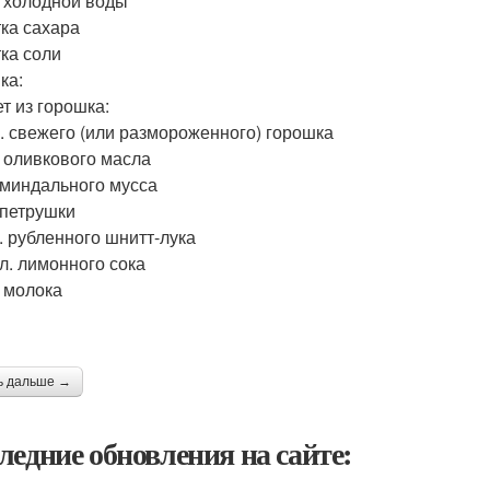
л. холодной воды
ка сахара
ка соли
ка:
т из горошка:
р. свежего (или размороженного) горошка
. оливкового масла
. миндального мусса
 петрушки
л. рубленного шнитт-лука
.л. лимонного сока
. молока
ь дальше →
ледние обновления на сайте: