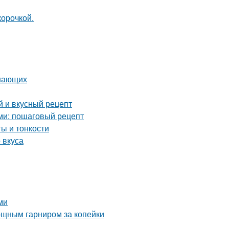
корочкой.
инающих
й и вкусный рецепт
ами: пошаговый рецепт
ы и тонкости
 вкуса
ми
вощным гарниром за копейки