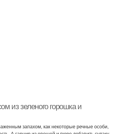
сом из зеленого горошка и
раженным запахом, как некоторые речные особи,
есть. А гарнир из овощей и пюре добавить судаку