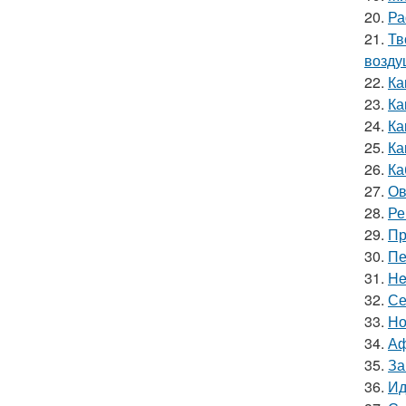
20.
Ра
21.
Тв
возду
22.
Ка
23.
Ка
24.
Ка
25.
Ка
26.
Ка
27.
Ов
28.
Ре
29.
Пр
30.
Пе
31.
He
32.
Се
33.
Но
34.
Аф
35.
За
36.
Ид