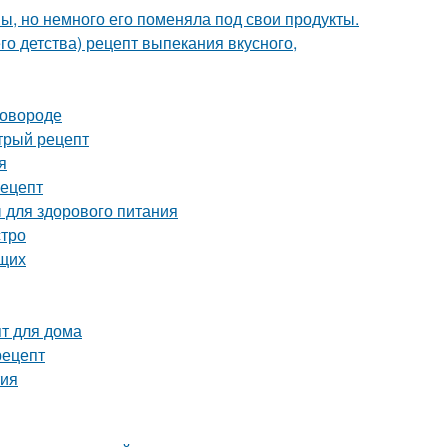
пы, но немного его поменяла под свои продукты.
о детства) рецепт выпекания вкусного,
ковороде
стрый рецепт
я
рецепт
 для здорового питания
стро
ющих
пт для дома
рецепт
тия