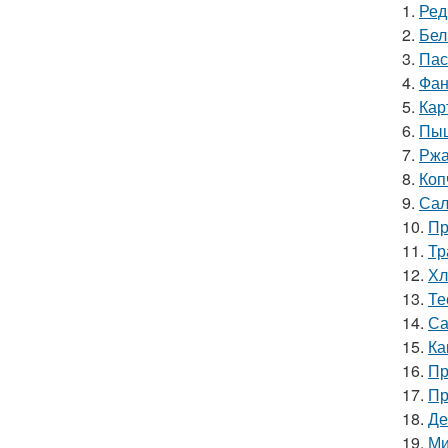
1.
Ред
2.
Бел
3.
Пас
4.
Фан
5.
Кар
6.
Пыш
7.
Ржа
8.
Коп
9.
Сал
10.
Пр
11.
Тр
12.
Хл
13.
Те
14.
Са
15.
Ка
16.
Пр
17.
Пр
18.
Де
19.
Ми