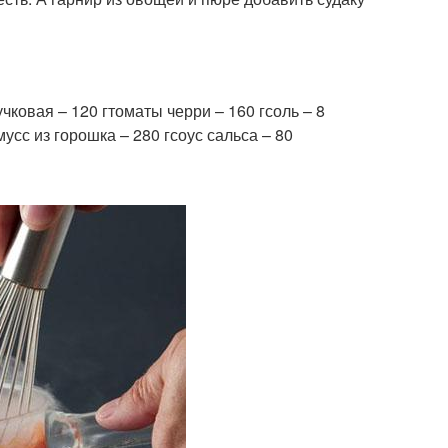
учковая – 120 гтоматы черри – 160 гсоль – 8
усс из горошка – 280 гсоус сальса – 80