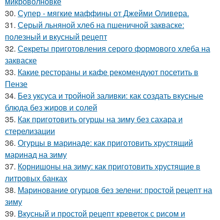
микроволновке
30.
Супер - мягкие маффины от Джейми Оливера.
31.
Серый льняной хлеб на пшеничной закваске:
полезный и вкусный рецепт
32.
Секреты приготовления серого формового хлеба на
закваске
33.
Какие рестораны и кафе рекомендуют посетить в
Пензе
34.
Без уксуса и тройной заливки: как создать вкусные
блюда без жиров и солей
35.
Как приготовить огурцы на зиму без сахара и
стерелизации
36.
Огурцы в маринаде: как приготовить хрустящий
маринад на зиму
37.
Корнишоны на зиму: как приготовить хрустящие в
литровых банках
38.
Маринование огурцов без зелени: простой рецепт на
зиму
39.
Вкусный и простой рецепт креветок с рисом и