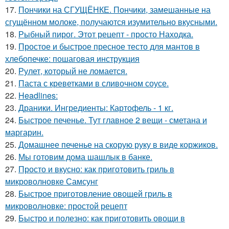
17.
Пончики на СГУЩЁНКЕ. Пончики, замешанные на
сгущённом молоке, получаются изумительно вкусными.
18.
Рыбный пирог. Этот рецепт - просто Находка.
19.
Простое и быстрое пресное тесто для мантов в
хлебопечке: пошаговая инструкция
20.
Рулет, который не ломается.
21.
Паста с креветками в сливочном соусе.
22.
Headlines:
23.
Драники. Ингредиенты: Картофель - 1 кг.
24.
Быстрое печенье. Тут главное 2 вещи - сметана и
маргарин.
25.
Домашнее печенье на скорую руку в виде коржиков.
26.
Мы готовим дома шашлык в банке.
27.
Просто и вкусно: как приготовить гриль в
микроволновке Самсунг
28.
Быстрое приготовление овощей гриль в
микроволновке: простой рецепт
29.
Быстро и полезно: как приготовить овощи в