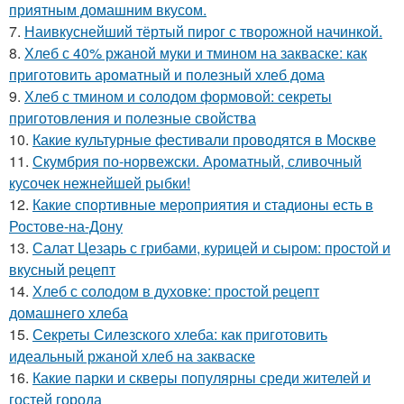
приятным домашним вкусом.
7.
Наивкуснейший тёртый пирог с творожной начинкой.
8.
Хлеб с 40% ржаной муки и тмином на закваске: как
приготовить ароматный и полезный хлеб дома
9.
Хлеб с тмином и солодом формовой: секреты
приготовления и полезные свойства
10.
Какие культурные фестивали проводятся в Москве
11.
Скумбрия по-норвежски. Ароматный, сливочный
кусочек нежнейшей рыбки!
12.
Какие спортивные мероприятия и стадионы есть в
Ростове-на-Дону
13.
Салат Цезарь с грибами, курицей и сыром: простой и
вкусный рецепт
14.
Хлеб с солодом в духовке: простой рецепт
домашнего хлеба
15.
Секреты Силезского хлеба: как приготовить
идеальный ржаной хлеб на закваске
16.
Какие парки и скверы популярны среди жителей и
гостей города