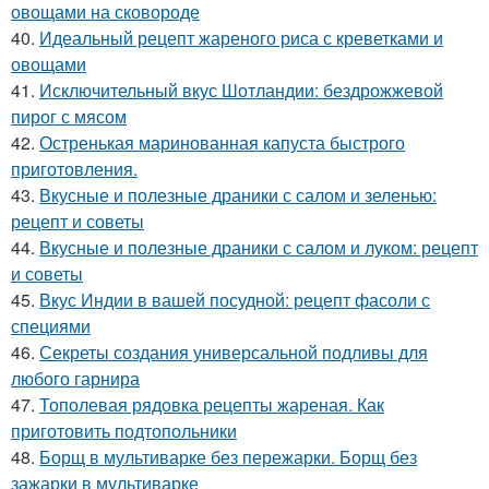
овощами на сковороде
40.
Идеальный рецепт жареного риса с креветками и
овощами
41.
Исключительный вкус Шотландии: бездрожжевой
пирог с мясом
42.
Остренькая маринованная капуста быстрого
приготовления.
43.
Вкусные и полезные драники с салом и зеленью:
рецепт и советы
44.
Вкусные и полезные драники с салом и луком: рецепт
и советы
45.
Вкус Индии в вашей посудной: рецепт фасоли с
специями
46.
Секреты создания универсальной подливы для
любого гарнира
47.
Тополевая рядовка рецепты жареная. Как
приготовить подтопольники
48.
Борщ в мультиварке без пережарки. Борщ без
зажарки в мультиварке