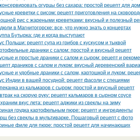
консервировать огурцы без сахара: простой рецепт для д
усные креветки с рисом: рецепт приготовления на сковород
ощной рис с жареными креветками: вкусный и полезный ре
дюли в Магнитогорске: все, что нужно знать о концертах
уппа Бутырка: где и когда выступают
ус Польши: рецепт супа из грибов с кускусом и тыквой
ртофельные драники с салом: простой и вкусный рецепт
усные и простые драники с салом и сыром: рецепт и реком
цепт драников с салом и луком: вкусный деревенский вари
усные и удобные драники с салом, картошкой и луком: рецеп
ус Индии в вашей посудной: рецепт фасоли с специями
пеканка из кальмаров с сыром: простой и вкусный рецепт
втрак на скорую руку: рецепт кальмаров в сырном соусе
храним вкус лета: рецепт аджики из свеклы на зиму
риная грудка картофельным пюре: рецепт и ингредиенты
рщ без свеклы в мультиварке. Пошаговый рецепт с фото
риные филе для пюре: простой рецепт для начинающих