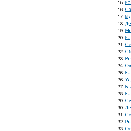
15.
Ка
16.
Са
17.
ИД
18.
Де
19.
Мо
20.
Ка
21.
Се
22.
Сб
23.
Ре
24.
Ов
25.
Ка
26.
Уд
27.
Бы
28.
Ка
29.
Су
30.
Ле
31.
Се
32.
Ре
33.
Ог