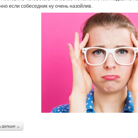
нно если собеседник ну очень назойлив.
ь дальше →