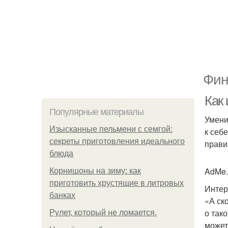
Фин
Как
Популярные материалы
Умени
Изысканные пельмени с семгой:
к себ
секреты приготовления идеального
прави
блюда
AdMe.
Корнишоны на зиму: как
приготовить хрустящие в литровых
Интер
банках
«А ск
о так
Рулет, который не ломается.
может