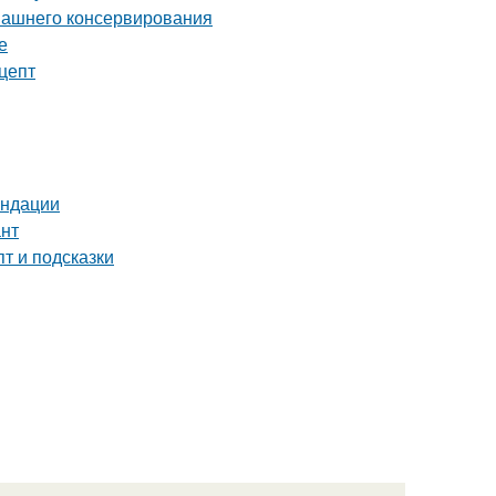
омашнего консервирования
е
цепт
ендации
ант
т и подсказки