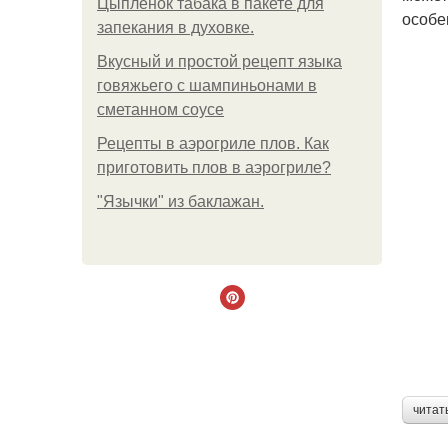
Цыплёнок табака в пакете для
особе
запекания в духовке.
Вкусный и простой рецепт языка
говяжьего с шампиньонами в
сметанном соусе
Рецепты в аэрогриле плов. Как
приготовить плов в аэрогриле?
"Язычки" из баклажан.
читат