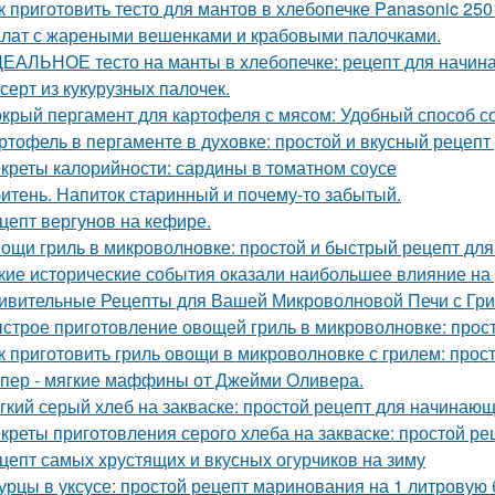
к приготовить тесто для мантов в хлебопечке Panasonic 250
лат с жареными вешенками и крабовыми палочками.
ЕАЛЬНОЕ тесто на манты в хлебопечке: рецепт для начи
серт из кукурузных палочек.
крый пергамент для картофеля с мясом: Удобный способ с
ртофель в пергаменте в духовке: простой и вкусный рецепт
креты калорийности: сардины в томатном соусе
итень. Напиток старинный и почему-то забытый.
цепт вергунов на кефире.
ощи гриль в микроволновке: простой и быстрый рецепт дл
кие исторические события оказали наибольшее влияние на
ивительные Рецепты для Вашей Микроволновой Печи с Гр
строе приготовление овощей гриль в микроволновке: прос
к приготовить гриль овощи в микроволновке с грилем: прос
пер - мягкие маффины от Джейми Оливера.
гкий серый хлеб на закваске: простой рецепт для начинаю
креты приготовления серого хлеба на закваске: простой ре
цепт самых хрустящих и вкусных огурчиков на зиму
урцы в уксусе: простой рецепт маринования на 1 литровую 