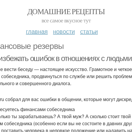
ДОМАШНИЕ РЕЦЕПТЫ
все самое вкусное тут
главная
новости
статьи
ансовые резервы
 избежать ошибок в отношениях с людьми
е вести беседу — настоящее искусство. Грамотное и четк
е собеседника, продвинуться по службе или решить проблемы
льного и совершенного диалога.
ru собрал для вас ошибки в общении, которые могут дискре
есуетесь финансами собеседника
олько ты зарабатываешь? А твой муж? А сколько стоит твой
ом собеседника (особенно если вы не состоите в давних др
 поставить человека в неловкое положение или надавить н