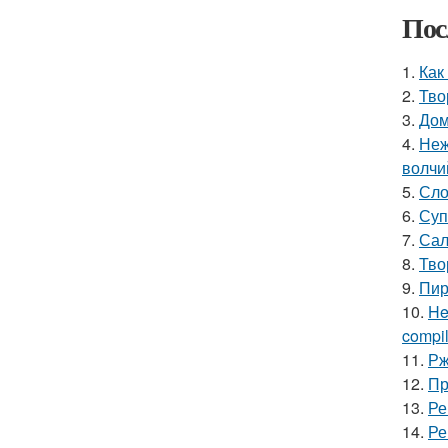
Пос
1.
Как
2.
Тво
3.
Дом
4.
Неж
волчи
5.
Сло
6.
Суп
7.
Сал
8.
Тво
9.
Пир
10.
He
compile
11.
Рж
12.
Пр
13.
Ре
14.
Ре