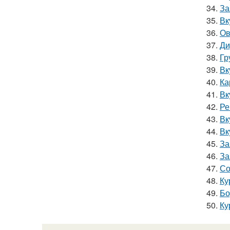
34.
За
35.
Вк
36.
Ов
37.
Ди
38.
Гр
39.
Вк
40.
Ка
41.
Вк
42.
Ре
43.
Вк
44.
Вк
45.
За
46.
За
47.
Со
48.
Ку
49.
Бо
50.
Ку