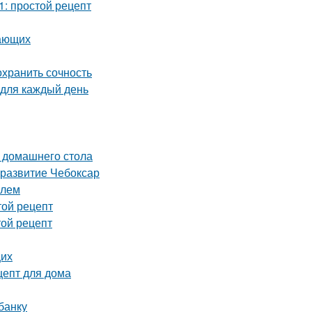
1: простой рецепт
нающих
охранить сочность
 для каждый день
я домашнего стола
 развитие Чебоксар
илем
той рецепт
той рецепт
щих
цепт для дома
банку