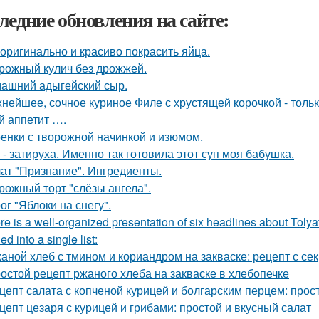
ледние обновления на сайте:
 оригинально и красиво покрасить яйца.
рожный кулич без дрожжей.
ашний адыгейский сыр.
нейшее, сочное куриное Филе с хрустящей корочкой - тольк
й аппетит ….
енки с творожной начинкой и изюмом.
 - затируха. Именно так готовила этот суп моя бабушка.
ат "Признание". Ингредиенты.
рожный торт "слёзы ангела".
ог "Яблоки на снегу".
re is a well-organized presentation of six headlines about Tolyat
d into a single list:
аной хлеб с тмином и кориандром на закваске: рецепт с се
остой рецепт ржаного хлеба на закваске в хлебопечке
цепт салата с копченой курицей и болгарским перцем: прост
цепт цезаря с курицей и грибами: простой и вкусный салат