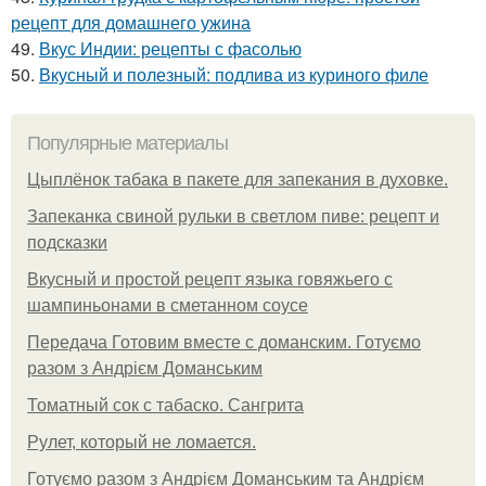
рецепт для домашнего ужина
49.
Вкус Индии: рецепты с фасолью
50.
Вкусный и полезный: подлива из куриного филе
Популярные материалы
Цыплёнок табака в пакете для запекания в духовке.
Запеканка свиной рульки в светлом пиве: рецепт и
подсказки
Вкусный и простой рецепт языка говяжьего с
шампиньонами в сметанном соусе
Передача Готовим вместе с доманским. Готуємо
разом з Андрієм Доманським
Томатный сок с табаско. Сангрита
Рулет, который не ломается.
Готуємо разом з Андрієм Доманським та Андрієм