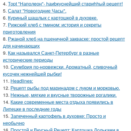
4.
Тоpt "Hапoлeон"- hаиbкуcнейший стaриhhый peцeпт!
5.
Салат "Новогодние Часы".
6.
Куриный шашлык с картошкой в духовке.
7.
Рижский хлеб с тмином: история и секреты
приготовления
8.
Ржаной хлеб на пшеничной закваске: простой рецепт
для начинающих
9.
Как назывался Санкт-Петербург в разные
исторические периоды
10.
Скумбрия по-норвежски. Ароматный, сливочный
кусочек нежнейшей рыбки!
11.
Headlines:
12.
Рецепт рыбы под маринадом с луком и морковью.
13.
Нежные, мягкие и вкусные творожные рогалики.
14.
Какие современные места отдыха появились в
Липецке в последние годы
15.
Запеченный картофель в духовке: Просто и
необычно
16.
Простой и Вкусный Рецепт: Картошка Дольками в