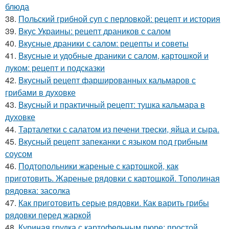
блюда
38.
Польский грибной суп с перловкой: рецепт и история
39.
Вкус Украины: рецепт драников с салом
40.
Вкусные драники с салом: рецепты и советы
41.
Вкусные и удобные драники с салом, картошкой и
луком: рецепт и подсказки
42.
Вкусный рецепт фаршированных кальмаров с
грибами в духовке
43.
Вкусный и практичный рецепт: тушка кальмара в
духовке
44.
Тарталетки с салатом из печени трески, яйца и сыра.
45.
Вкусный рецепт запеканки с языком под грибным
соусом
46.
Подтопольники жареные с картошкой, как
приготовить. Жареные рядовки с картошкой. Тополиная
рядовка: засолка
47.
Как приготовить серые рядовки. Как варить грибы
рядовки перед жаркой
48.
Куриная грудка с картофельным пюре: простой