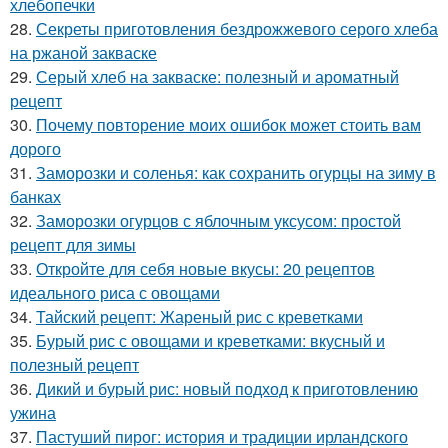
хлебопечки
28.
Секреты приготовления бездрожжевого серого хлеба
на ржаной закваске
29.
Серый хлеб на закваске: полезный и ароматный
рецепт
30.
Почему повторение моих ошибок может стоить вам
дорого
31.
Заморозки и соленья: как сохранить огурцы на зиму в
банках
32.
Заморозки огурцов с яблочным уксусом: простой
рецепт для зимы
33.
Откройте для себя новые вкусы: 20 рецептов
идеального риса с овощами
34.
Тайский рецепт: Жареный рис с креветками
35.
Бурый рис с овощами и креветками: вкусный и
полезный рецепт
36.
Дикий и бурый рис: новый подход к приготовлению
ужина
37.
Пастуший пирог: история и традиции ирландского