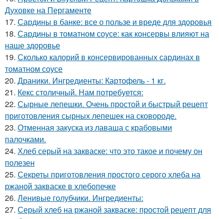
Духовке на Пергаменте
17.
Сардины в банке: все о пользе и вреде для здоровья
18.
Сардины в томатном соусе: как консервы влияют на
наше здоровье
19.
Сколько калорий в консервированных сардинах в
томатном соусе
20.
Драники. Ингредиенты: Картофель - 1 кг.
21.
Кекс столичный. Нам потребуется:
22.
Сырные лепешки. Очень простой и быстрый рецепт
приготовления сырных лепешек на сковороде.
23.
Отменная закуска из лаваша с крабовыми
палочками.
24.
Хлеб серый на закваске: что это такое и почему он
полезен
25.
Секреты приготовления простого серого хлеба на
ржаной закваске в хлебопечке
26.
Ленивые голубчики. Ингредиенты:
27.
Серый хлеб на ржаной закваске: простой рецепт для