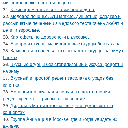
микроволновке: простой рецепт
31.
Какие временные выставки проводятся
32.
Медовое печенье. Эти мягкие, душистые, сладкие и
рассыпчатые печеньки из медового теста очень любят и
дети, и взрослые.
33.
Картофель по-деревенски в духовке.
34.
Быстро и вкусно: маринованные огурцы без сахара
35.
Заморозки и соленья: как сохранить огурцы на зиму в
банках
36.
Вкусные огурцы без стерилизации и уксуса: рецепты
на зиму
37.
Вкусный и простой рецепт засолака огурцов без
кипятка
38.
Невероятно вкусная и легкая в приготовлении
рецепт креветок с рисом на сковороде
39.
Дидюли в Магнитогорске: все, что нужно знать о
концертах
40.
Группа Анимация в Москве: где и когда увидеть их
вживую