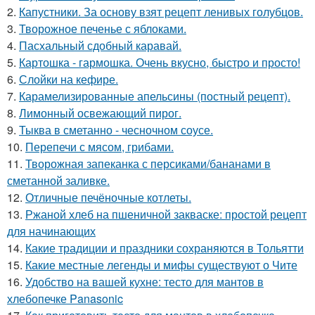
2.
Капустники. За основу взят рецепт ленивых голубцов.
3.
Творожное печенье с яблоками.
4.
Пасхальный сдобный каравай.
5.
Картошка - гармошка. Очень вкусно, быстро и просто!
6.
Слойки на кефире.
7.
Карамелизированные апельсины (постный рецепт).
8.
Лимонный освежающий пирог.
9.
Тыква в сметанно - чесночном соусе.
10.
Перепечи с мясом, грибами.
11.
Творожная запеканка с персиками/бананами в
сметанной заливке.
12.
Отличные печёночные котлеты.
13.
Ржаной хлеб на пшеничной закваске: простой рецепт
для начинающих
14.
Какие традиции и праздники сохраняются в Тольятти
15.
Какие местные легенды и мифы существуют о Чите
16.
Удобство на вашей кухне: тесто для мантов в
хлебопечке Panasonic