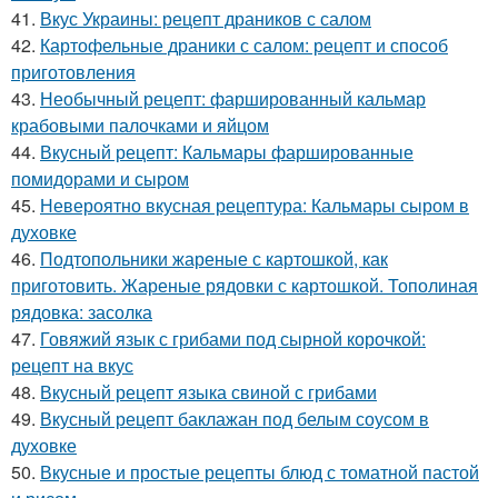
41.
Вкус Украины: рецепт драников с салом
42.
Картофельные драники с салом: рецепт и способ
приготовления
43.
Необычный рецепт: фаршированный кальмар
крабовыми палочками и яйцом
44.
Вкусный рецепт: Кальмары фаршированные
помидорами и сыром
45.
Невероятно вкусная рецептура: Кальмары сыром в
духовке
46.
Подтопольники жареные с картошкой, как
приготовить. Жареные рядовки с картошкой. Тополиная
рядовка: засолка
47.
Говяжий язык с грибами под сырной корочкой:
рецепт на вкус
48.
Вкусный рецепт языка свиной с грибами
49.
Вкусный рецепт баклажан под белым соусом в
духовке
50.
Вкусные и простые рецепты блюд с томатной пастой