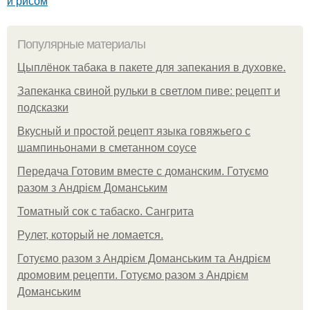
и рисом
Популярные материалы
Цыплёнок табака в пакете для запекания в духовке.
Запеканка свиной рульки в светлом пиве: рецепт и
подсказки
Вкусный и простой рецепт языка говяжьего с
шампиньонами в сметанном соусе
Передача Готовим вместе с доманским. Готуємо
разом з Андрієм Доманським
Томатный сок с табаско. Сангрита
Рулет, который не ломается.
Готуємо разом з Андрієм Доманським та Андрієм
дромовим рецепти. Готуємо разом з Андрієм
Доманським