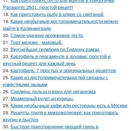
17.
Как приготовить тесто для мантов в хлебопечке
Panasonic 2501: простой рецепт
18.
Как приготовить рыбу в кляре со сметаной.
19.
Какие необычные достопримечательности можно
найти в Калининграде
20.
Самое удачное дрожжевое тесто.
21.
Торт медово - маковый.
22.
Вкуснейшая скумбрия по Гордону рамзи.
23.
Картофель в пергаменте в духовке: простой и
вкусный рецепт для каждый день
24.
Картофель: 7 простых и оригинальных рецептов
25.
Какие из достопримечательностей связаны с
известными людьми
26.
Сардина: польза и вред для организма
27.
Мраморный рулет из курицы.
28.
Какие необычные кафе или рестораны есть в Москве
29.
Рецепты гриля в микроволновке: как приготовить
вкусно и быстро
30.
Быстрое приготовление овощей гриль в