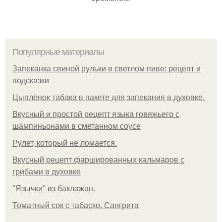
Популярные материалы
Запеканка свиной рульки в светлом пиве: рецепт и
подсказки
Цыплёнок табака в пакете для запекания в духовке.
Вкусный и простой рецепт языка говяжьего с
шампиньонами в сметанном соусе
Рулет, который не ломается.
Вкусный рецепт фаршированных кальмаров с
грибами в духовке
"Язычки" из баклажан.
Томатный сок с табаско. Сангрита