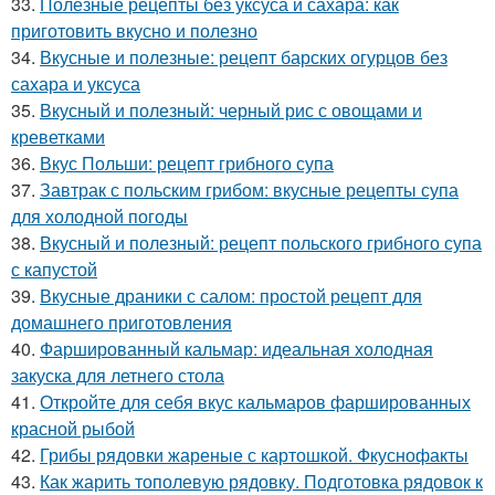
33.
Полезные рецепты без уксуса и сахара: как
приготовить вкусно и полезно
34.
Вкусные и полезные: рецепт барских огурцов без
сахара и уксуса
35.
Вкусный и полезный: черный рис с овощами и
креветками
36.
Вкус Польши: рецепт грибного супа
37.
Завтрак с польским грибом: вкусные рецепты супа
для холодной погоды
38.
Вкусный и полезный: рецепт польского грибного супа
с капустой
39.
Вкусные драники с салом: простой рецепт для
домашнего приготовления
40.
Фаршированный кальмар: идеальная холодная
закуска для летнего стола
41.
Откройте для себя вкус кальмаров фаршированных
красной рыбой
42.
Грибы рядовки жареные с картошкой. Фкуснофакты
43.
Как жарить тополевую рядовку. Подготовка рядовок к