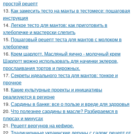
простой рецепт
13.
Как замесить тесто на манты в тестомесе: пошаговая
инструкция
14.
Легкое тесто для мантов: как приготовить в
хлебопечке и мастерски слепить
15.
Пошаговый рецепт теста для мантов с молоком в
хлебопечке
16.
Крем шарлотт. Масляный яично - молочный крем
Шарлотт можно использовать для начинки эклеров,
прослаивания тортов и пирожных.
17.
Секреты идеального теста для мантов: тонкое и
прочное
18.
Какие культурные проекты и инициативы
реализуются в регионе
19.
Сардины в банке: все о пользе и вреде для здоровья
20.
Что полезнее сардины в масле? Разбираемся в
плюсах и минусах
21.
Рецепт вергунов на кефире.
22.
Традиционные украинские деруны с салом: рецепт от