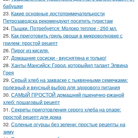
бабушки
23.
Какие основные достопримечательности
Петрозаводска рекомендуют посетить туристам
24.
Пышки. Потребуется: Молоко теплое - 250 мл.
25.
Как приготовить гриль овощи в микроволновке с
грилем: простой рецепт
26.
Пирог из киселя.
27.
Домашние сосиски - вкуснятина и только!
28.
Ханты-Мансийск: Город, которыйил талант Элвина
Грея
29.
Серый хлеб на закваске с тыквенными семечками:
полезный и вкусный выбор для здорового питания
30.
САМЫЙ ПРОСТОЙ домашний пшенично-ржаной
хлеб: пошаговый рецепт
31.
Секреты приготовления серого хлеба на опаре:
простой рецепт для дома
32.
Соленые огурцы без зелени: простые рецепты на
зиму