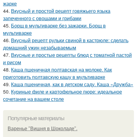
жарке
44.
Вкусный и простой рецепт говяжьего языка
запеченного с овощами и грибами
45.
Борщ в мультиварке без зажарки. Борщ в
мультиварке
46.
Вкусный рецепт рульки свиной в кастрюле: сделать
домашний ужин незабываемым
47.
Вкусные и простые рецепты блюд с томатной пастой
и рисом
48.
Каша пшеничная полтавская на молоке. Как
приготовить полтавскую кашу в мультиварке
49.
Каша пшеничная, как в детском саду. Каша «Дружба»
50.
Куриные филе и картофельное пюре: идеальное
сочетание на вашем столе
Популярные материалы
Варенье "Вишня в Шоколаде".