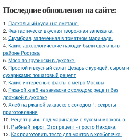
Последние обновления на сайте:
1.
Пасхальный кулич на сметане.
2.
Фантастически вкусная творожная запеканка.
3.
Скумбрия, запечённая в томатном маринаде.
4.
Какие археологические находки были сделаны в
районе Ростова
5.
Мясо по-грузински в духовке.
6.
Простой и вкусный салат Цезарь с курицей, сыром и
сухариками: пошаговый рецепт
7.
Какие интересные факты о метро Москвы
8.
Ржаной хлеб на закваске с солодом: рецепт без
дрожжей в духовке
9.
Хлеб на ржаной закваске с солодом 1: секреты
приготовления
10.
Рецепт рыбы под маринадом с луком и морковью.
11.
Рыбный пирог. Этот рецепт - просто Находка.
12.
Как приготовить тесто для мантов в хлебопечке: