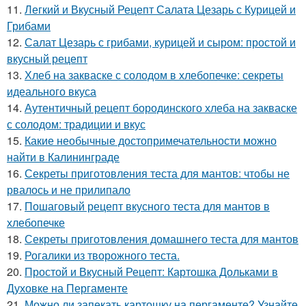
11.
Легкий и Вкусный Рецепт Салата Цезарь с Курицей и
Грибами
12.
Салат Цезарь с грибами, курицей и сыром: простой и
вкусный рецепт
13.
Хлеб на закваске с солодом в хлебопечке: секреты
идеального вкуса
14.
Аутентичный рецепт бородинского хлеба на закваске
с солодом: традиции и вкус
15.
Какие необычные достопримечательности можно
найти в Калининграде
16.
Секреты приготовления теста для мантов: чтобы не
рвалось и не прилипало
17.
Пошаговый рецепт вкусного теста для мантов в
хлебопечке
18.
Секреты приготовления домашнего теста для мантов
19.
Рогалики из творожного теста.
20.
Простой и Вкусный Рецепт: Картошка Дольками в
Духовке на Пергаменте
21.
Можно ли запекать картошку на пергаменте? Узнайте