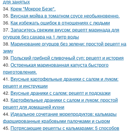
для занятых
34.
Крем "Мокрое Безе".
35.
Вкусная мойва в томатном соусе необыкновенно.
36.
Как избежать ошибок в отношениях с людьми
37.
Запаситесь свежим вкусом: рецепт маринада для
огурцов без сахара на 1 литр воды
38.
Маринование огурцов без зелени: простой рецепт на
зиму
39.
Польский грибной сливочный суп: рецепт и история
40.
Остренькая маринованная капуста быстрого
приготовления.
41.
Вкусные картофельные драники с салом и луком:
рецепт и инструкции
42.
Вкусные драники с салом: рецепт и подсказки
43.
Картофельные драники с салом и луком: простой
рецепт для домашней кухни
44.
Идеальное сочетание морепродуктов: кальмары
фаршированные крабовыми палочками и сыром
45.
Потрясающие рецепты с кальмарами: 5 способов