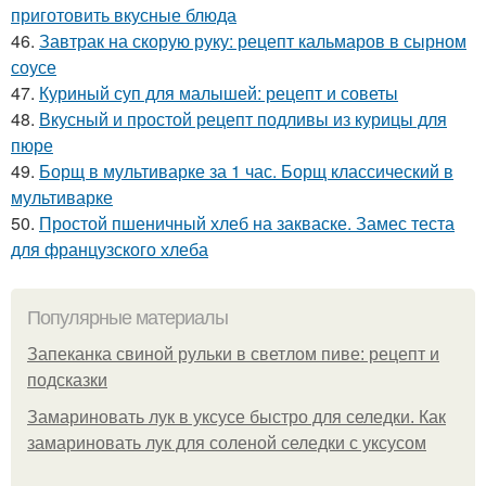
приготовить вкусные блюда
46.
Завтрак на скорую руку: рецепт кальмаров в сырном
соусе
47.
Куриный суп для малышей: рецепт и советы
48.
Вкусный и простой рецепт подливы из курицы для
пюре
49.
Борщ в мультиварке за 1 час. Борщ классический в
мультиварке
50.
Простой пшеничный хлеб на закваске. Замес теста
для французского хлеба
Популярные материалы
Запеканка свиной рульки в светлом пиве: рецепт и
подсказки
Замариновать лук в уксусе быстро для селедки. Как
замариновать лук для соленой селедки с уксусом