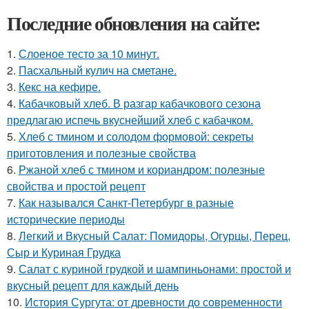
Последние обновления на сайте:
1.
Слоеное тесто за 10 минут.
2.
Пасхальный кулич на сметане.
3.
Кекс на кефире.
4.
Кабачковый хлеб. В разгар кабачкового сезона
предлагаю испечь вкуснейший хлеб с кабачком.
5.
Хлеб с тмином и солодом формовой: секреты
приготовления и полезные свойства
6.
Ржаной хлеб с тмином и кориандром: полезные
свойства и простой рецепт
7.
Как назывался Санкт-Петербург в разные
исторические периоды
8.
Легкий и Вкусный Салат: Помидоры, Огурцы, Перец,
Сыр и Куриная Грудка
9.
Салат с куриной грудкой и шампиньонами: простой и
вкусный рецепт для каждый день
10.
История Сургута: от древности до современности