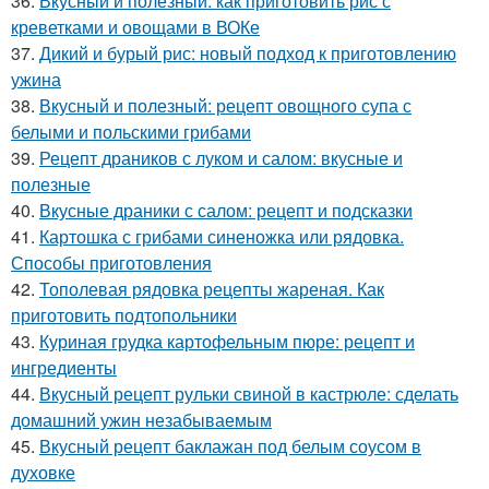
36.
Вкусный и полезный: как приготовить рис с
креветками и овощами в ВОКе
37.
Дикий и бурый рис: новый подход к приготовлению
ужина
38.
Вкусный и полезный: рецепт овощного супа с
белыми и польскими грибами
39.
Рецепт драников с луком и салом: вкусные и
полезные
40.
Вкусные драники с салом: рецепт и подсказки
41.
Картошка с грибами синеножка или рядовка.
Способы приготовления
42.
Тополевая рядовка рецепты жареная. Как
приготовить подтопольники
43.
Куриная грудка картофельным пюре: рецепт и
ингредиенты
44.
Вкусный рецепт рульки свиной в кастрюле: сделать
домашний ужин незабываемым
45.
Вкусный рецепт баклажан под белым соусом в
духовке