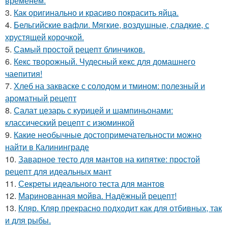
временем.
3.
Как оригинально и красиво покрасить яйца.
4.
Бельгийские вафли. Мягкие, воздушные, сладкие, с
хрустящей корочкой.
5.
Самый простой рецепт блинчиков.
6.
Кекс творожный. Чудесный кекс для домашнего
чаепития!
7.
Хлеб на закваске с солодом и тмином: полезный и
ароматный рецепт
8.
Салат цезарь с курицей и шампиньонами:
классический рецепт с изюминкой
9.
Какие необычные достопримечательности можно
найти в Калининграде
10.
Заварное тесто для мантов на кипятке: простой
рецепт для идеальных мант
11.
Секреты идеального теста для мантов
12.
Маринованная мойва. Надёжный рецепт!
13.
Кляр. Кляр прекрасно подходит как для отбивных, так
и для рыбы.