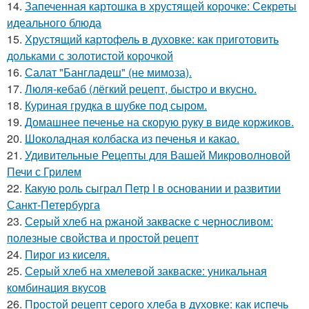
14.
Запеченная картошка в хрустящей корочке: Секреты
идеального блюда
15.
Хрустящий картофель в духовке: как приготовить
дольками с золотистой корочкой
16.
Салат "Бангладеш" (не мимоза).
17.
Люля-кебаб (лёгкий рецепт, быстро и вкусно.
18.
Куриная грудка в шубке под сыром.
19.
Домашнее печенье на скорую руку в виде коржиков.
20.
Шоколадная колбаска из печенья и какао.
21.
Удивительные Рецепты для Вашей Микроволновой
Печи с Грилем
22.
Какую роль сыграл Петр I в основании и развитии
Санкт-Петербурга
23.
Серый хлеб на ржаной закваске с черносливом:
полезные свойства и простой рецепт
24.
Пирог из киселя.
25.
Серый хлеб на хмелевой закваске: уникальная
комбинация вкусов
26.
Простой рецепт серого хлеба в духовке: как испечь