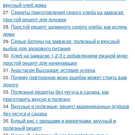
вкусный хлеб дома
27.
Секреты приготовления серого хлеба на закваске:
простой рецепт для духовки
28.
Простой рецепт заливного серого хлеба: как испечь
дома
29.
Серые батоны на закваске: полезный и вкусный
выбор для здорового питания
30.
Хлеб на закваске 1-2-3 с добавлением ржаной муки:
простой рецепт для начинающих
31.
Анастасия Высоцкая: история успеха
32.
Почему повторение моих ошибок может стоить вам
дорого
33.
Полезные рецепты без уксуса и сахара: как
приготовить вкусно и полезно
34.
Вкусные и полезные: рецепт маринованных огурцов
без уксуса и сахара
35.
Бурый рис с овощами и креветками: вкусный и
полезный рецепт