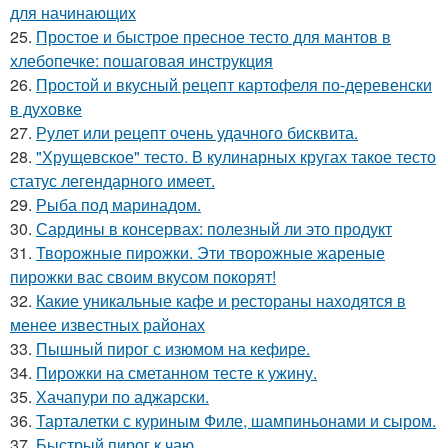
для начинающих
25.
Простое и быстрое пресное тесто для мантов в
хлебопечке: пошаговая инструкция
26.
Простой и вкусный рецепт картофеля по-деревенски
в духовке
27.
Рулет или рецепт очень удачного бисквита.
28.
"Хрущевское" тесто. В кулинарных кругах такое тесто
статус легендарного имеет.
29.
Рыба под маринадом.
30.
Сардины в консервах: полезный ли это продукт
31.
Творожные пирожки. Эти творожные жареные
пирожки вас своим вкусом покорят!
32.
Какие уникальные кафе и рестораны находятся в
менее известных районах
33.
Пышный пирог с изюмом на кефире.
34.
Пирожки на сметанном тесте к ужину.
35.
Хачапури по аджарски.
36.
Тарталетки с куриным Филе, шампиньонами и сыром.
37.
Быстрый пирог к чаю.