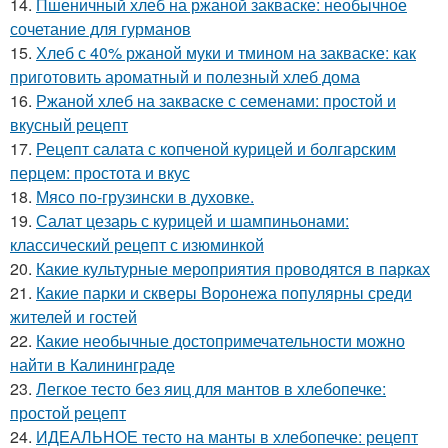
14.
Пшеничный хлеб на ржаной закваске: необычное
сочетание для гурманов
15.
Хлеб с 40% ржаной муки и тмином на закваске: как
приготовить ароматный и полезный хлеб дома
16.
Ржаной хлеб на закваске с семенами: простой и
вкусный рецепт
17.
Рецепт салата с копченой курицей и болгарским
перцем: простота и вкус
18.
Мясо по-грузински в духовке.
19.
Салат цезарь с курицей и шампиньонами:
классический рецепт с изюминкой
20.
Какие культурные мероприятия проводятся в парках
21.
Какие парки и скверы Воронежа популярны среди
жителей и гостей
22.
Какие необычные достопримечательности можно
найти в Калининграде
23.
Легкое тесто без яиц для мантов в хлебопечке:
простой рецепт
24.
ИДЕАЛЬНОЕ тесто на манты в хлебопечке: рецепт