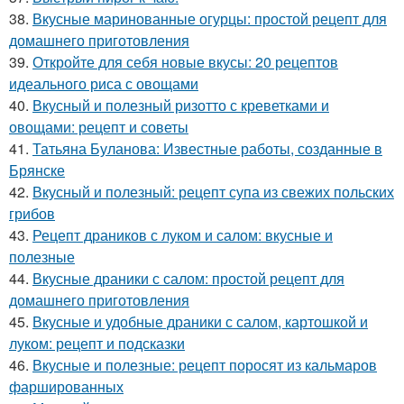
38.
Вкусные маринованные огурцы: простой рецепт для
домашнего приготовления
39.
Откройте для себя новые вкусы: 20 рецептов
идеального риса с овощами
40.
Вкусный и полезный ризотто с креветками и
овощами: рецепт и советы
41.
Татьяна Буланова: Известные работы, созданные в
Брянске
42.
Вкусный и полезный: рецепт супа из свежих польских
грибов
43.
Рецепт драников с луком и салом: вкусные и
полезные
44.
Вкусные драники с салом: простой рецепт для
домашнего приготовления
45.
Вкусные и удобные драники с салом, картошкой и
луком: рецепт и подсказки
46.
Вкусные и полезные: рецепт поросят из кальмаров
фаршированных