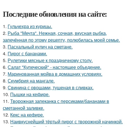
Последние обновления на сайте:
1.
Гульчехра из курицы.
2.
Рыба "Мечта". Нежная, сочная, вкусная рыбка,
запечённая по этому рецепту, полюбилась моей семье.
3.
Пасхальный кулич на сметане.
4.
Пирог с бананами.
5.
Рулетики мясные к праздничному столу.
6.
Салат "Купеческий" - настоящее объедение.
7.
Маринованная мойва в домашних условиях.
8.
Скумбрия на мангале.
9.
Свинина с овощами, тушеная в сливках.
10.
Пышки на кефире.
11.
Творожная запеканка с персиками/бананами в
сметанной заливке.
12.
Кекс на кефире.
13.
Наивкуснейший тёртый пирог с творожной начинкой.