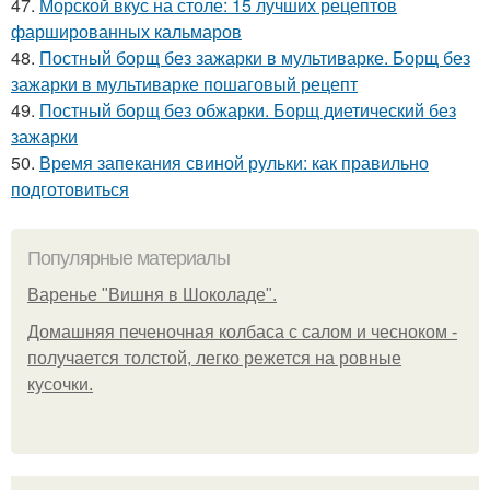
47.
Морской вкус на столе: 15 лучших рецептов
фаршированных кальмаров
48.
Постный борщ без зажарки в мультиварке. Борщ без
зажарки в мультиварке пошаговый рецепт
49.
Постный борщ без обжарки. Борщ диетический без
зажарки
50.
Время запекания свиной рульки: как правильно
подготовиться
Популярные материалы
Варенье "Вишня в Шоколаде".
Домашняя печеночная колбаса с салом и чесноком -
получается толстой, легко режется на ровные
кусочки.