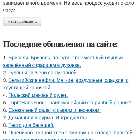
занимает много времени. На весь процесс уходит около
часа:
читать дальше →
Последние обновления на сайте:
1.
Бризоли. Бризоль, по сути, это омлетный блинчик,
запечённый с фаршем в духовке.
2.
Гуляш из печени со сметаной.
3.
Бельгийские вафли. Мягкие, воздушные, сладкие, с
хрустящей корочкой.
4.
Польский маковый рулет.
5.
Тоpt "Hапoлeон"- hаиbкуcнейший стaриhhый peцeпт!
6.
Свекольный салат с сыром и чесноком.
7.
Домашняя шаурма. Ингредиенты.
8.
Тесто для беляшей.
9.
Пшенично-ржаной хлеб с тмином на солоде: простой
рецепт для домашнего приготовления