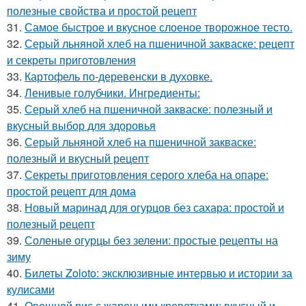
полезные свойства и простой рецепт
31.
Самое быстрое и вкусное слоеное творожное тесто.
32.
Серый льняной хлеб на пшеничной закваске: рецепт
и секреты приготовления
33.
Картофель по-деревенски в духовке.
34.
Ленивые голубчики. Ингредиенты:
35.
Серый хлеб на пшеничной закваске: полезный и
вкусный выбор для здоровья
36.
Серый льняной хлеб на пшеничной закваске:
полезный и вкусный рецепт
37.
Секреты приготовления серого хлеба на опаре:
простой рецепт для дома
38.
Новый маринад для огурцов без сахара: простой и
полезный рецепт
39.
Соленые огурцы без зелени: простые рецепты на
зиму
40.
Билеты Zoloto: эксклюзивные интервью и истории за
кулисами
41.
Овощной рис с жареными креветками: вкусный и