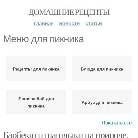
ДОМАШНИЕ РЕЦЕПТЫ
главная
новости
статьи
Меню для пикника
Рецепты для пикника
Блюда для пикника
Люля-кебаб для
Арбуз для пикника
пикника
Показать все
Барбекю и шашлыки на природе.
Меню для барбекю
Нарезка для пикника