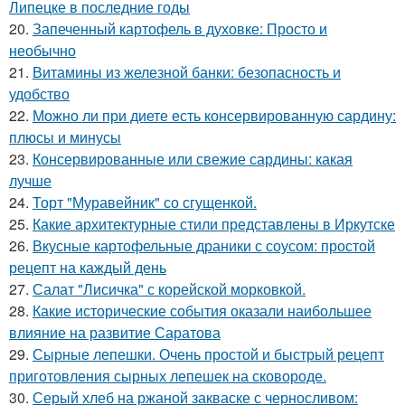
Липецке в последние годы
20.
Запеченный картофель в духовке: Просто и
необычно
21.
Витамины из железной банки: безопасность и
удобство
22.
Можно ли при диете есть консервированную сардину:
плюсы и минусы
23.
Консервированные или свежие сардины: какая
лучше
24.
Торт "Муравейник" со сгущенкой.
25.
Какие архитектурные стили представлены в Иркутске
26.
Вкусные картофельные драники с соусом: простой
рецепт на каждый день
27.
Салат "Лисичка" с корейской морковкой.
28.
Какие исторические события оказали наибольшее
влияние на развитие Саратова
29.
Сырные лепешки. Очень простой и быстрый рецепт
приготовления сырных лепешек на сковороде.
30.
Серый хлеб на ржаной закваске с черносливом: