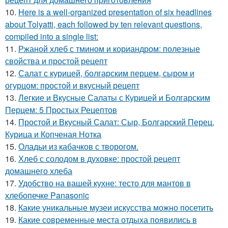
10.
Here is a well-organized presentation of six headlines
about Tolyatti, each followed by ten relevant questions,
compiled into a single list:
11.
Ржаной хлеб с тмином и кориандром: полезные
свойства и простой рецепт
12.
Салат с курицей, болгарским перцем, сыром и
огурцом: простой и вкусный рецепт
13.
Легкие и Вкусные Салаты с Курицей и Болгарским
Перцем: 5 Простых Рецептов
14.
Простой и Вкусный Салат: Сыр, Болгарский Перец,
Курица и Копченая Нотка
15.
Оладьи из кабачков с творогом.
16.
Хлеб с солодом в духовке: простой рецепт
домашнего хлеба
17.
Удобство на вашей кухне: тесто для мантов в
хлебопечке Panasonic
18.
Какие уникальные музеи искусства можно посетить
19.
Какие современные места отдыха появились в