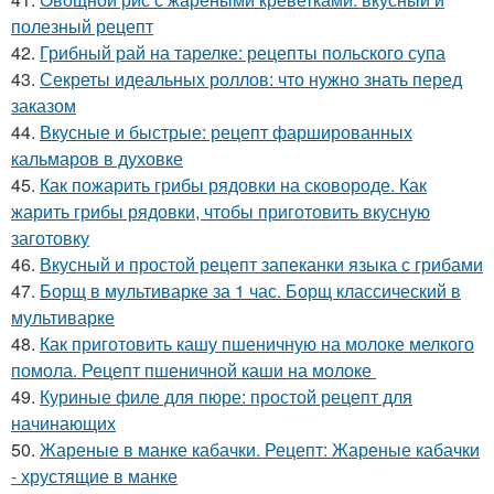
полезный рецепт
42.
Грибный рай на тарелке: рецепты польского супа
43.
Секреты идеальных роллов: что нужно знать перед
заказом
44.
Вкусные и быстрые: рецепт фаршированных
кальмаров в духовке
45.
Как пожарить грибы рядовки на сковороде. Как
жарить грибы рядовки, чтобы приготовить вкусную
заготовку
46.
Вкусный и простой рецепт запеканки языка с грибами
47.
Борщ в мультиварке за 1 час. Борщ классический в
мультиварке
48.
Как приготовить кашу пшеничную на молоке мелкого
помола. Рецепт пшеничной каши на молоке
49.
Куриные филе для пюре: простой рецепт для
начинающих
50.
Жареные в манке кабачки. Рецепт: Жареные кабачки
- хрустящие в манке