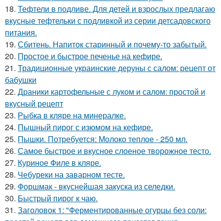
18.
Тефтели в подливе. Для детей и взрослых предлагаю
вкусные тефтельки с подливкой из серии детсадовского
питания.
19.
Сбитень. Напиток старинный и почему-то забытый.
20.
Простое и быстрое печенье на кефире.
21.
Традиционные украинские деруны с салом: рецепт от
бабушки
22.
Драники картофельные с луком и салом: простой и
вкусный рецепт
23.
Рыбка в кляре на минералке.
24.
Пышный пирог с изюмом на кефире.
25.
Пышки. Потребуется: Молоко теплое - 250 мл.
26.
Самое быстрое и вкусное слоеное творожное тесто.
27.
Куриное Филе в кляре.
28.
Чебуреки на заварном тесте.
29.
Форшмак - вкуснейшая закуска из селедки.
30.
Быстрый пирог к чаю.
31.
Заголовок 1: "Ферментированные огурцы без соли: