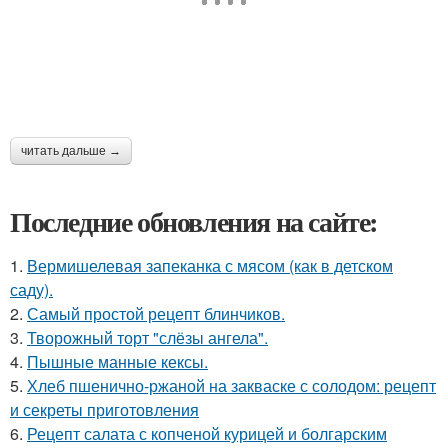
читать дальше →
Последние обновления на сайте:
1.
Вермишелевая запеканка с мясом (как в детском
саду).
2.
Самый простой рецепт блинчиков.
3.
Творожный торт "слёзы ангела".
4.
Пышные манные кексы.
5.
Хлеб пшенично-ржаной на закваске с солодом: рецепт
и секреты приготовления
6.
Рецепт салата с копченой курицей и болгарским