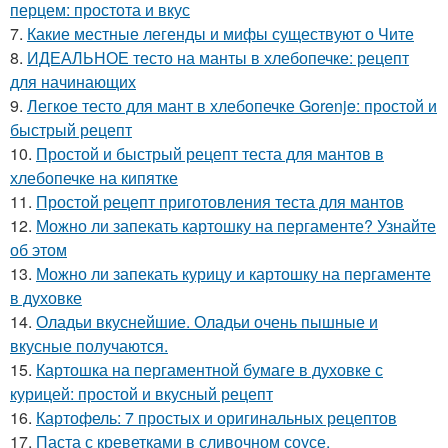
перцем: простота и вкус
7.
Какие местные легенды и мифы существуют о Чите
8.
ИДЕАЛЬНОЕ тесто на манты в хлебопечке: рецепт
для начинающих
9.
Легкое тесто для мант в хлебопечке Gorenje: простой и
быстрый рецепт
10.
Простой и быстрый рецепт теста для мантов в
хлебопечке на кипятке
11.
Простой рецепт приготовления теста для мантов
12.
Можно ли запекать картошку на пергаменте? Узнайте
об этом
13.
Можно ли запекать курицу и картошку на пергаменте
в духовке
14.
Оладьи вкуснейшие. Оладьи очень пышные и
вкусные получаются.
15.
Картошка на пергаментной бумаге в духовке с
курицей: простой и вкусный рецепт
16.
Картофель: 7 простых и оригинальных рецептов
17.
Паста с креветками в сливочном соусе.