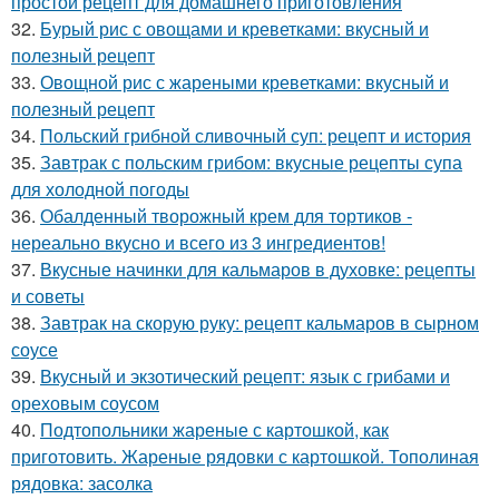
простой рецепт для домашнего приготовления
32.
Бурый рис с овощами и креветками: вкусный и
полезный рецепт
33.
Овощной рис с жареными креветками: вкусный и
полезный рецепт
34.
Польский грибной сливочный суп: рецепт и история
35.
Завтрак с польским грибом: вкусные рецепты супа
для холодной погоды
36.
Обалденный творожный крем для тортиков -
нереально вкусно и всего из 3 ингредиентов!
37.
Вкусные начинки для кальмаров в духовке: рецепты
и советы
38.
Завтрак на скорую руку: рецепт кальмаров в сырном
соусе
39.
Вкусный и экзотический рецепт: язык с грибами и
ореховым соусом
40.
Подтопольники жареные с картошкой, как
приготовить. Жареные рядовки с картошкой. Тополиная
рядовка: засолка