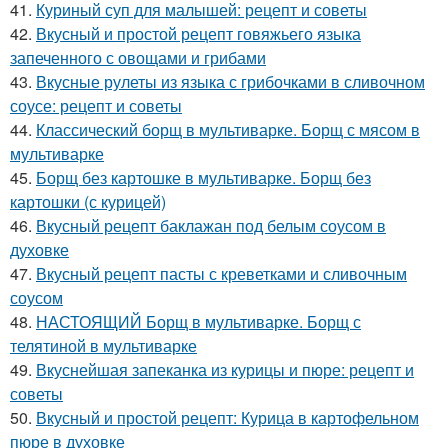
41.
Куриный суп для малышей: рецепт и советы
42.
Вкусный и простой рецепт говяжьего языка
запеченного с овощами и грибами
43.
Вкусные рулеты из языка с грибочками в сливочном
соусе: рецепт и советы
44.
Классический борщ в мультиварке. Борщ с мясом в
мультиварке
45.
Борщ без картошке в мультиварке. Борщ без
картошки (с курицей)
46.
Вкусный рецепт баклажан под белым соусом в
духовке
47.
Вкусный рецепт пасты с креветками и сливочным
соусом
48.
НАСТОЯЩИЙ Борщ в мультиварке. Борщ с
телятиной в мультиварке
49.
Вкуснейшая запеканка из курицы и пюре: рецепт и
советы
50.
Вкусный и простой рецепт: Курица в картофельном
пюре в духовке