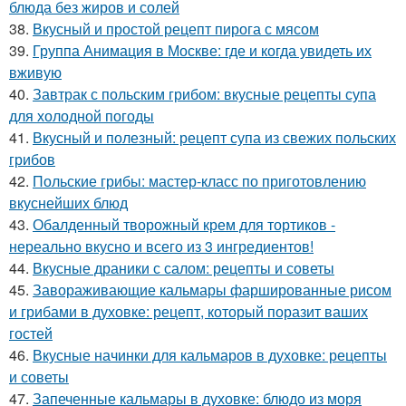
блюда без жиров и солей
38.
Вкусный и простой рецепт пирога с мясом
39.
Группа Анимация в Москве: где и когда увидеть их
вживую
40.
Завтрак с польским грибом: вкусные рецепты супа
для холодной погоды
41.
Вкусный и полезный: рецепт супа из свежих польских
грибов
42.
Польские грибы: мастер-класс по приготовлению
вкуснейших блюд
43.
Обалденный творожный крем для тортиков -
нереально вкусно и всего из 3 ингредиентов!
44.
Вкусные драники с салом: рецепты и советы
45.
Завораживающие кальмары фаршированные рисом
и грибами в духовке: рецепт, который поразит ваших
гостей
46.
Вкусные начинки для кальмаров в духовке: рецепты
и советы
47.
Запеченные кальмары в духовке: блюдо из моря