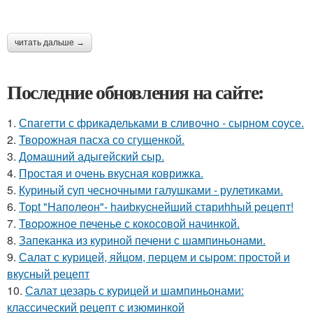
читать дальше →
Последние обновления на сайте:
1.
Спагетти с фрикадельками в сливочно - сырном соусе.
2.
Творожная пасха со сгущенкой.
3.
Домашний адыгейский сыр.
4.
Простая и очень вкусная коврижка.
5.
Куриный суп чесночными галушками - рулетиками.
6.
Тоpt "Hапoлeон"- hаиbкуcнейший стaриhhый peцeпт!
7.
Твopoжное печенье с кокосовой начинкой.
8.
Запеканка из куриной печени с шампиньонами.
9.
Салат с курицей, яйцом, перцем и сыром: простой и
вкусный рецепт
10.
Салат цезарь с курицей и шампиньонами:
классический рецепт с изюминкой