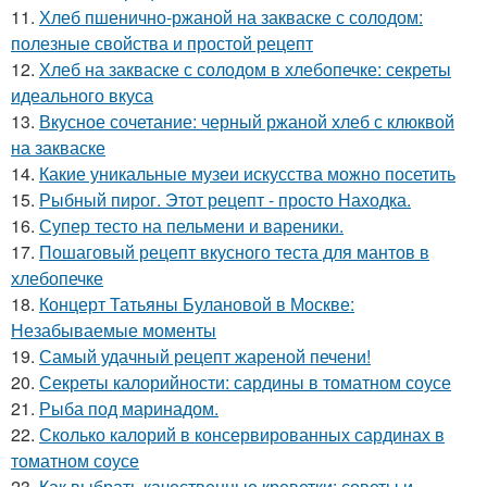
11.
Хлеб пшенично-ржаной на закваске с солодом:
полезные свойства и простой рецепт
12.
Хлеб на закваске с солодом в хлебопечке: секреты
идеального вкуса
13.
Вкусное сочетание: черный ржаной хлеб с клюквой
на закваске
14.
Какие уникальные музеи искусства можно посетить
15.
Рыбный пирог. Этот рецепт - просто Находка.
16.
Супер тесто на пельмени и вареники.
17.
Пошаговый рецепт вкусного теста для мантов в
хлебопечке
18.
Концерт Татьяны Булановой в Москве:
Незабываемые моменты
19.
Самый удачный рецепт жареной печени!
20.
Секреты калорийности: сардины в томатном соусе
21.
Рыба под маринадом.
22.
Сколько калорий в консервированных сардинах в
томатном соусе
23.
Как выбрать качественные креветки: советы и