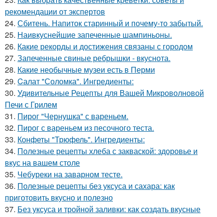
рекомендации от экспертов
24.
Сбитень. Напиток старинный и почему-то забытый.
25.
Наивкуснейшие запеченные шампиньоны.
26.
Какие рекорды и достижения связаны с городом
27.
Запеченные свиные ребрышки - вкуснота.
28.
Какие необычные музеи есть в Перми
29.
Cалат "Соломка". Ингредиенты:
30.
Удивительные Рецепты для Вашей Микроволновой
Печи с Грилем
31.
Пирог "Чернушка" с вареньем.
32.
Пирог с вареньем из песочного теста.
33.
Конфеты "Трюфель". Ингредиенты:
34.
Полезные рецепты хлеба с закваской: здоровье и
вкус на вашем столе
35.
Чебуреки на заварном тесте.
36.
Полезные рецепты без уксуса и сахара: как
приготовить вкусно и полезно
37.
Без уксуса и тройной заливки: как создать вкусные