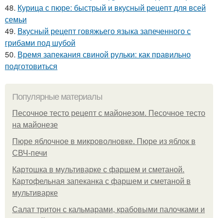
48.
Курица с пюре: быстрый и вкусный рецепт для всей
семьи
49.
Вкусный рецепт говяжьего языка запеченного с
грибами под шубой
50.
Время запекания свиной рульки: как правильно
подготовиться
Популярные материалы
Песочное тесто рецепт с майонезом. Песочное тесто
на майонезе
Пюре яблочное в микроволновке. Пюре из яблок в
СВЧ-печи
Картошка в мультиварке с фаршем и сметаной.
Картофельная запеканка с фаршем и сметаной в
мультиварке
Салат тритон с кальмарами, крабовыми палочками и