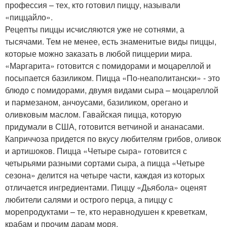
профессия – тех, кто готовил пиццу, называли
«пиццайло».
Рецепты пиццы исчисляются уже не сотнями, а
тысячами. Тем не менее, есть знаменитые виды пиццы,
которые можно заказать в любой пиццерии мира.
«Маргарита» готовится с помидорами и моцареллой и
посыпается базиликом. Пицца «По-неаполитански» - это
блюдо с помидорами, двумя видами сыра – моцареллой
и пармезаном, анчоусами, базиликом, орегано и
оливковым маслом. Гавайская пицца, которую
придумали в США, готовится ветчиной и ананасами.
Каприччоза придется по вкусу любителям грибов, оливок
и артишоков. Пицца «Четыре сыра» готовится с
четырьями разными сортами сыра, а пицца «Четыре
сезона» делится на четыре части, каждая из которых
отличается ингредиентами. Пиццу «Дьябола» оценят
любители салями и острого перца, а пиццу с
морепродуктами – те, кто неравнодушен к креветкам,
крабам и прочим дарам моря.