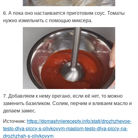
6. А пока оно настаивается приготовим соус. Томаты
нужно измельчить с помощью миксера.
7. Добавляем к нему орегано, если её нет, то можно
заменить базиликом. Солим, перчим и вливаем масло и
делаем замес.
Источник:
https://domashnierecepty.info/stati/drozhzhevoe-
testo-dlya-piccy-s-olivkovym-maslom-testo-dlya-piccy-na-
drozhzhah-s-olivkovym