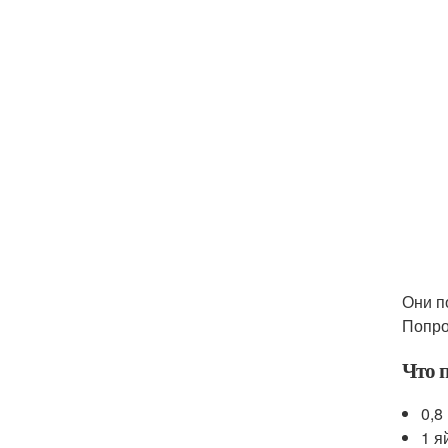
Они п
Попро
Что п
0,8
1 я