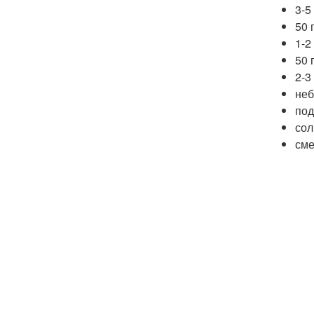
3-5
50 
1-2
50 
2-3
неб
под
сол
сме