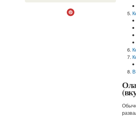
К
К
К
В
Ола
(вку
Обычн
разва