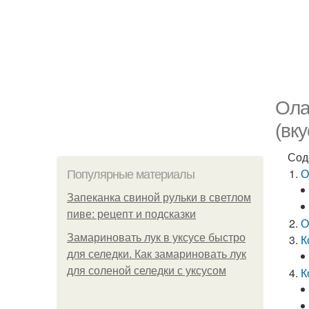
Ола
(вк
Сод
О
Популярные материалы
Запеканка свиной рульки в светлом
пиве: рецепт и подсказки
О
Замариновать лук в уксусе быстро
К
для селедки. Как замариновать лук
для соленой селедки с уксусом
К