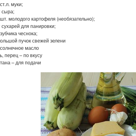
 ст.л. муки;
г сыра;
 шт. молодого картофеля (необязательно);
г сухарей для панировки;
 зубчика чеснока;
ольшой пучок свежей зелени
солнечное масло
ь, перец – по вкусу
тана – для подачи