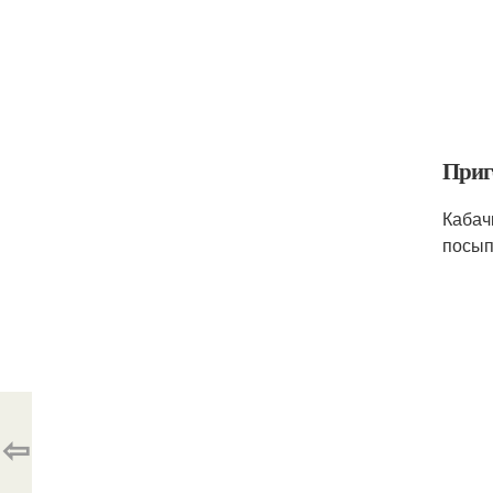
Приг
Кабач
посып
⇦