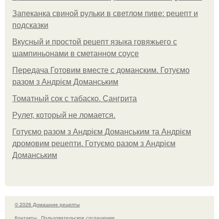
Запеканка свиной рульки в светлом пиве: рецепт и
подсказки
Вкусный и простой рецепт языка говяжьего с
шампиньонами в сметанном соусе
Передача Готовим вместе с доманским. Готуємо
разом з Андрієм Доманським
Томатный сок с табаско. Сангрита
Рулет, который не ломается.
Готуємо разом з Андрієм Доманським та Андрієм
дромовим рецепти. Готуємо разом з Андрієм
Доманським
© 2026 Домашние рецепты
Контакты
Пользовательское соглашение