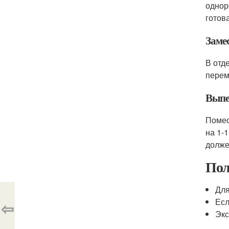
однор
готова
Замес
В отд
перем
Выпе
Помес
на 1-
долже
Пол
Для
Есл
⇦
Экс