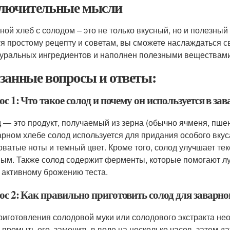
лючительные мысли
ной хлеб с солодом – это не только вкусный, но и полезный
я простому рецепту и советам, вы сможете наслаждаться св
туральных ингредиентов и наполнен полезными веществами
занные вопросы и ответы:
с 1: Что такое солод и почему он используется в за
 — это продукт, получаемый из зерна (обычно ячменя, пше
арном хлебе солод используется для придания особого вкус
оватые ноты и темный цвет. Кроме того, солод улучшает тек
ым. Также солод содержит ферменты, которые помогают лу
 активному брожению теста.
ос 2: Как правильно приготовить солод для заварно
риготовления солодовой муки или солодового экстракта нео
, промыть его, замочить в воде на несколько часов, затем 