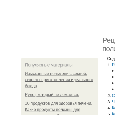
Рец
пол
Сод
Р
Популярные материалы
Изысканные пельмени с семгой:
секреты приготовления идеального
блюда
Рулет, который не ломается.
С
Ч
10 продуктов для здоровья печени.
К
Какие продукты полезны для
К