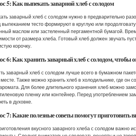
с 5: Как выпекать заварной хлеб с солодом
ать заварный хлеб с солодом нужно в предварительно разо
 выпеканием тесто формируют в круглую или продолговату
нный маслом или застеленный пергаментной бумагой. Время
имости от размера хлеба. Готовый хлеб должен звучать пус
истую корочку.
ос 6: Как хранить заварный хлеб с солодом, чтобы 
ть заварный хлеб с солодом лучше всего в бумажном пакет
 месте. Также можно хранить хлеб в холодильнике, где он 
 аромата. Для более длительного хранения хлеб можно замо
тиленовую пленку или контейнер. Перед употреблением з
еть в духовке.
ос 7: Какие полезные советы помогут приготовить в
риготовления вкусного заварного хлеба с солодом важно и
диенты. Следует внимательно следовать рецепту и не торо