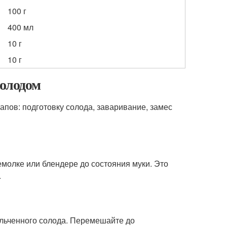
100 г
400 мл
10 г
10 г
солодом
апов: подготовку солода, заваривание, замес
молке или блендере до состояния муки. Это
.
ельченного солода. Перемешайте до