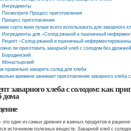
Ингредиенты
Посмотрите Процесс приготовления
Процесс приготовления
акие сорта муки лучше всего использовать для заварного х
Ингредиенты для «Солод ржаной и пшеничный нефермент
Рецепт «Солод ржаной и пшеничный неферментированный
ожно ли приготовить заварной хлеб с солодом без дрожже
Бородинский
Монастырский
ак правильно заварить солод для хлеба
колько времени занимает приготовление заварного хлеба 
епт заварного хлеба с солодом: как пр
б дома
дение
– это один из самых древних и важных продуктов в рационе 
тся источником полезных веществ. Заварной хлеб с солодом