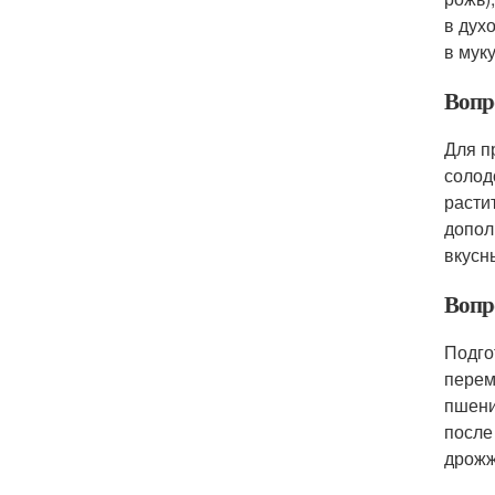
в дух
в мук
Вопр
Для п
солод
расти
допол
вкусн
Вопро
Подго
перем
пшени
после
дрожж