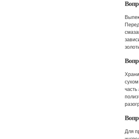
Вопро
Выпек
Перед
смаза
завис
золот
Вопр
Храни
сухом
часть
полиэ
разогр
Вопр
Для п
ингре