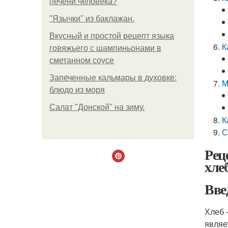
печени человека?
"Язычки" из баклажан.
Вкусный и простой рецепт языка
К
говяжьего с шампиньонами в
сметанном соусе
Запеченные кальмары в духовке:
М
блюдо из моря
Салат "Донской" на зиму.
К
С
Рец
хле
Вве
Хлеб 
являе