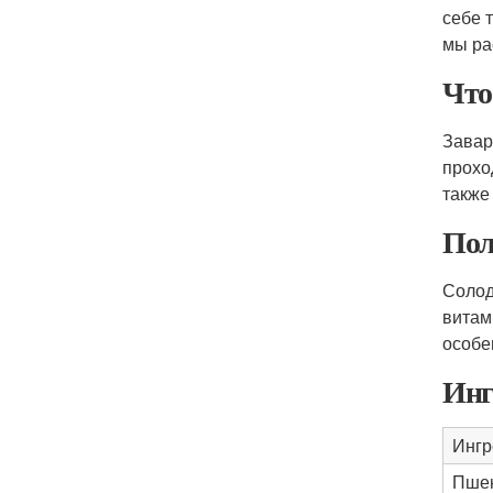
себе 
мы ра
Что
Завар
прохо
также
Пол
Солод
витам
особе
Инг
Ингр
Пшен