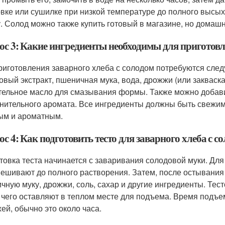
овке или сушилке при низкой температуре до полного выс
у. Солод можно также купить готовый в магазине, но домаш
ос 3: Какие ингредиенты необходимы для приготовле
риготовления заварного хлеба с солодом потребуются сле
овый экстракт, пшеничная мука, вода, дрожжи (или закваска)
тельное масло для смазывания формы. Также можно добавит
нительного аромата. Все ингредиенты должны быть свежим
ым и ароматным.
с 4: Как подготовить тесто для заварного хлеба с с
товка теста начинается с заваривания солодовой муки. Для
ешивают до полного растворения. Затем, после остывания
чную муку, дрожжи, соль, сахар и другие ингредиенты. Тес
 чего оставляют в теплом месте для подъема. Время подъе
ей, обычно это около часа.