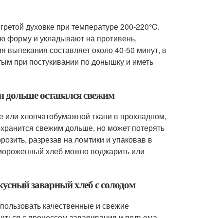
гретой духовке при температуре 200-220°C.
ю форму и укладывают на противень,
 выпекания составляет около 40-50 минут, в
тым при постукивании по донышку и иметь
он дольше оставался свежим
е или хлопчатобумажной ткани в прохладном,
сохранится свежим дольше, но может потерять
розить, разрезав на ломтики и упаковав в
амороженный хлеб можно поджарить или
кусный заварный хлеб с солодом
спользовать качественные и свежие
питься с процессом заваривания и подъема