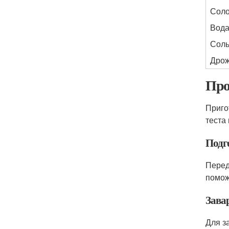
Сол
Вод
Сол
Дро
Про
Приго
теста
Подг
Перед
помож
Зава
Для з