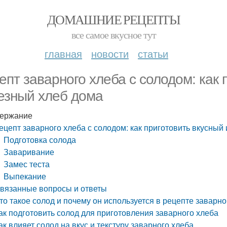
ДОМАШНИЕ РЕЦЕПТЫ
все самое вкусное тут
главная
новости
статьи
епт заварного хлеба с солодом: как 
езный хлеб дома
ержание
ецепт заварного хлеба с солодом: как приготовить вкусный
Подготовка солода
Заваривание
Замес теста
Выпекание
вязанные вопросы и ответы
то такое солод и почему он используется в рецепте заварно
ак подготовить солод для приготовления заварного хлеба
ак влияет солод на вкус и текстуру заварного хлеба