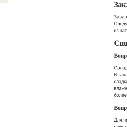
Зак
Завар
Следу
из на
Свя
Вопро
Солод
В зав
сладк
влажн
более
Вопр
Для п
рожь)