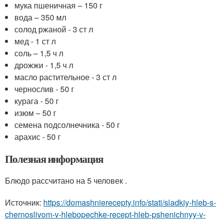
мука пшеничная – 150 г
вода – 350 мл
солод ржаной - 3 ст л
мед - 1 ст л
соль – 1,5 ч л
дрожжи - 1,5 ч л
масло растительное - 3 ст л
чернослив - 50 г
курага - 50 г
изюм – 50 г
семена подсолнечника - 50 г
арахис - 50 г
Полезная информация
Блюдо рассчитано на 5 человек .
Источник:
https://domashnierecepty.info/stati/sladkiy-hleb-s-
chernoslivom-v-hlebopechke-recept-hleb-pshenichnyy-v-