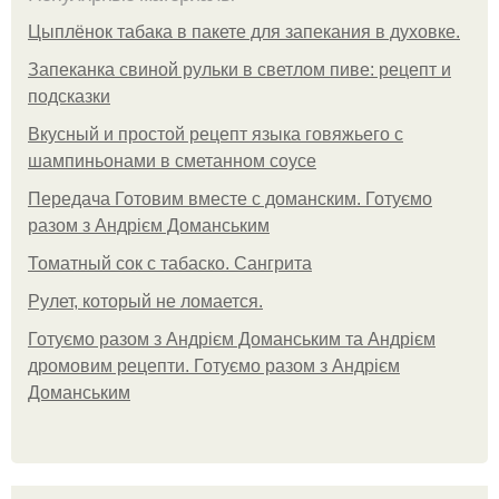
Цыплёнок табака в пакете для запекания в духовке.
Запеканка свиной рульки в светлом пиве: рецепт и
подсказки
Вкусный и простой рецепт языка говяжьего с
шампиньонами в сметанном соусе
Передача Готовим вместе с доманским. Готуємо
разом з Андрієм Доманським
Томатный сок с табаско. Сангрита
Рулет, который не ломается.
Готуємо разом з Андрієм Доманським та Андрієм
дромовим рецепти. Готуємо разом з Андрієм
Доманським