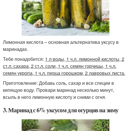
Лимонная кислота – основная альтернатива уксусу в
маринадах.
Тебе понадобится:
1 л воды, 1 ч.л. лимонной кислоты, 2
ст.л. сахара, 2 ст.л. соли, 1 ч.л. семян горчицы, 1 ч.л.
семян укропа, 1 ч.л. перца горошком, 2 лавровых листа.
Приготовление: Добавь соль, сахар и все специи в
кипящую воду. Провари маринад несколько минут,
всыпь в него лимонную кислоту и сними с огня.
3. Маринад с 6% уксусом для огурцов на зиму