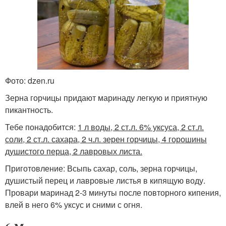
Фото: dzen.ru
Зерна горчицы придают маринаду легкую и приятную
пикантность.
Тебе понадобится:
1 л воды, 2 ст.л. 6% уксуса, 2 ст.л.
соли, 2 ст.л. сахара, 2 ч.л. зерен горчицы, 4 горошины
душистого перца, 2 лавровых листа.
Приготовление: Всыпь сахар, соль, зерна горчицы,
душистый перец и лавровые листья в кипящую воду.
Провари маринад 2-3 минуты после повторного кипения,
влей в него 6% уксус и сними с огня.