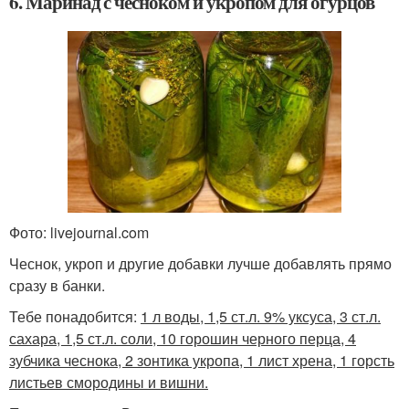
6. Маринад с чесноком и укропом для огурцов
Фото: livejournal.com
Чеснок, укроп и другие добавки лучше добавлять прямо
сразу в банки.
Тебе понадобится:
1 л воды, 1,5 ст.л. 9% уксуса, 3 ст.л.
сахара, 1,5 ст.л. соли, 10 горошин черного перца, 4
зубчика чеснока, 2 зонтика укропа, 1 лист хрена, 1 горсть
листьев смородины и вишни.