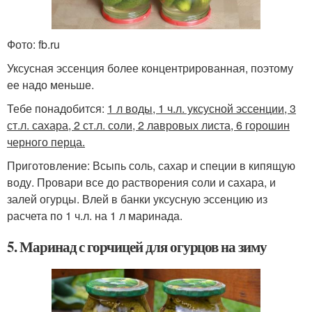
Фото: fb.ru
Уксусная эссенция более концентрированная, поэтому
ее надо меньше.
Тебе понадобится:
1 л воды, 1 ч.л. уксусной эссенции, 3
ст.л. сахара, 2 ст.л. соли, 2 лавровых листа, 6 горошин
черного перца.
Приготовление: Всыпь соль, сахар и специи в кипящую
воду. Провари все до растворения соли и сахара, и
залей огурцы. Влей в банки уксусную эссенцию из
расчета по 1 ч.л. на 1 л маринада.
5. Маринад с горчицей для огурцов на зиму