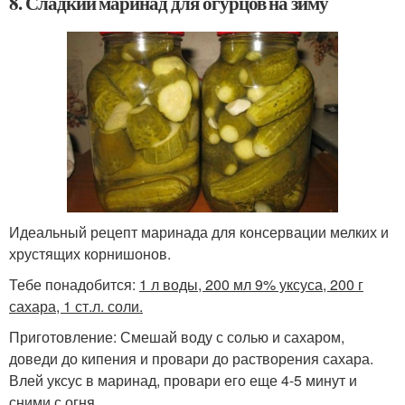
8. Сладкий маринад для огурцов на зиму
Идеальный рецепт маринада для консервации мелких и
хрустящих корнишонов.
Тебе понадобится:
1 л воды, 200 мл 9% уксуса, 200 г
сахара, 1 ст.л. соли.
Приготовление: Смешай воду с солью и сахаром,
доведи до кипения и провари до растворения сахара.
Влей уксус в маринад, провари его еще 4-5 минут и
сними с огня.