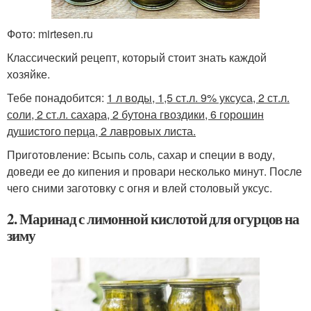
Фото: mirtesen.ru
Классический рецепт, который стоит знать каждой
хозяйке.
Тебе понадобится:
1 л воды, 1,5 ст.л. 9% уксуса, 2 ст.л.
соли, 2 ст.л. сахара, 2 бутона гвоздики, 6 горошин
душистого перца, 2 лавровых листа.
Приготовление: Всыпь соль, сахар и специи в воду,
доведи ее до кипения и провари несколько минут. После
чего сними заготовку с огня и влей столовый уксус.
2. Маринад с лимонной кислотой для огурцов на
зиму