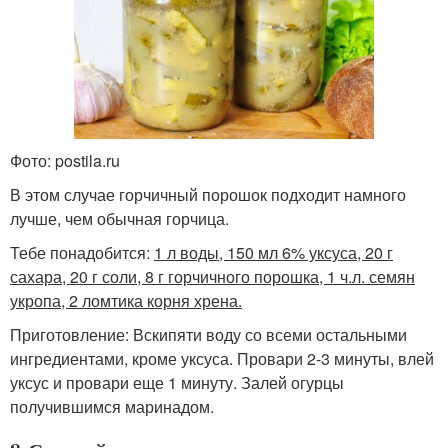
Фото: postila.ru
В этом случае горчичный порошок подходит намного
лучше, чем обычная горчица.
Тебе понадобится:
1 л воды, 150 мл 6% уксуса, 20 г
сахара, 20 г соли, 8 г горчичного порошка, 1 ч.л. семян
укропа, 2 ломтика корня хрена.
Приготовление: Вскипяти воду со всеми остальными
ингредиентами, кроме уксуса. Провари 2-3 минуты, влей
уксус и провари еще 1 минуту. Залей огурцы
получившимся маринадом.