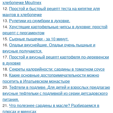
хлебопечке Moulinex
12.
Простой и быстрый рецепт теста на кипятке для
мантов в хлебопечке
13.
Рулетики из скумбрии в духовке.
14.
Хрустящие картофельные чипсы в духовке: простой
рецепт с пергаментом
15.
Сырные пышечки - за 10 минут.
16.
Оладьи вкуснейшие. Оладьи очень пышные и
вкусные получаются.
17.
Простой и вкусный рецепт картофеля по-деревенски
в духовке
18.
Секреты калорийности: сардины в томатном соусе
19.
Какие основные достопримечательности можно
посетить в Ипатьевском монастыре
20.
Тефтели в подливе. Для детей и взрослых предлагаю
вкусные тефтельки с подливкой из серии детсадовского
питания.
21.
Что полезнее сардины в масле? Разбираемся в
плюсах и минусах