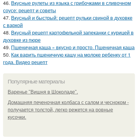
46.
Вкусные рулеты из языка с грибочками в сливочном
соусе: рецепт и советы
47.
Вкусный и быстрый: рецепт рульки свиной в духовке
с варкой
48.
Вкусный рецепт картофельной запеканки с курицей в
духовке из пюре
49.
Пшеничная каша » вкусно и просто. Пшеничная каша
50.
Как варить пшеничную кашу на молоке ребенку от 1
года. Видео рецепт
Популярные материалы
Варенье "Вишня в Шоколаде".
Домашняя печеночная колбаса с салом и чесноком -
получается толстой, легко режется на ровные
кусочки.