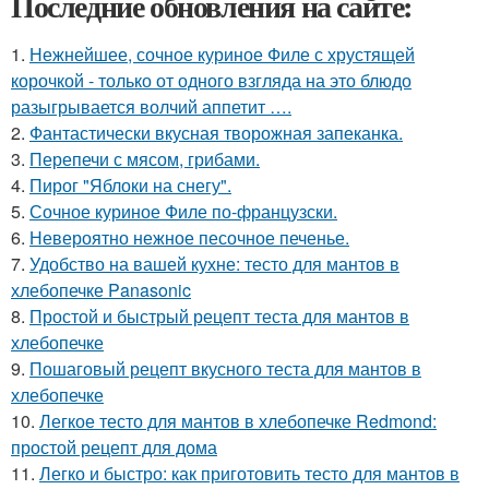
Последние обновления на сайте:
1.
Нежнейшее, сочное куриное Филе с хрустящей
корочкой - только от одного взгляда на это блюдо
разыгрывается волчий аппетит ….
2.
Фантастически вкусная творожная запеканка.
3.
Перепечи с мясом, грибами.
4.
Пирог "Яблоки на снегу".
5.
Сочное куриное Филе по-французски.
6.
Невероятно нежное песочное печенье.
7.
Удобство на вашей кухне: тесто для мантов в
хлебопечке Panasonic
8.
Простой и быстрый рецепт теста для мантов в
хлебопечке
9.
Пошаговый рецепт вкусного теста для мантов в
хлебопечке
10.
Легкое тесто для мантов в хлебопечке Redmond:
простой рецепт для дома
11.
Легко и быстро: как приготовить тесто для мантов в