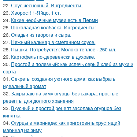
22.
Соус чесночный. Ингредиенты:
23.
Хворост! 1-Яйцо, 1 ст.
24.
Какие необычные музеи есть в Перми
25.
Шоколадная колбаска. Ингредиенты:
26.
Оладьи из творога и сыра.
27.
Нежный кальмар в сметанном соусе.
28.
Пышки. Потребуется: Молоко теплое - 250 мл.
29.
Картофель по-деревенски в духовке.
30.
Простой и полезный: как испечь серый хлеб из муки 2
сорта
31.
Секреты создания уютного дома: как выбрать
идеальный аромат
32.
Закрываю на зиму огурцы без сахара: простые
рецепты для долгого хранения
33.
Вкусный и простой рецепт засолака огурцов без
кипятка
34.
Огурцы в маринаде: как приготовить хрустящий
маринад на зиму