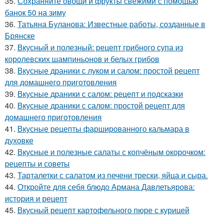
35.
Сохраняйте овощи и фрукты свежими с помощью
банок 50 на зиму
36.
Татьяна Буланова: Известные работы, созданные в
Брянске
37.
Вкусный и полезный: рецепт грибного супа из
королевских шампиньонов и белых грибов
38.
Вкусные драники с луком и салом: простой рецепт
для домашнего приготовления
39.
Вкусные драники с салом: рецепт и подсказки
40.
Вкусные драники с салом: простой рецепт для
домашнего приготовления
41.
Вкусные рецепты фаршированного кальмара в
духовке
42.
Вкусные и полезные салаты с копчёным окорочком:
рецепты и советы
43.
Тарталетки с салатом из печени трески, яйца и сыра.
44.
Откройте для себя блюдо Армана Давлетьярова:
история и рецепт
45.
Вкусный рецепт картофельного пюре с курицей