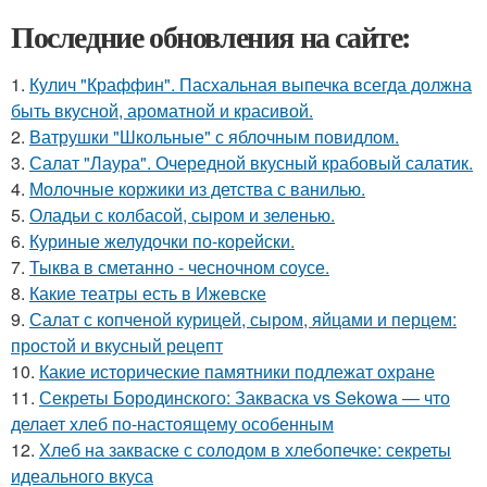
Последние обновления на сайте:
1.
Кулич "Краффин". Пасхальная выпечка всегда должна
быть вкусной, ароматной и красивой.
2.
Ватрушки "Школьные" с яблочным повидлом.
3.
Салат "Лаура". Очередной вкусный крабовый салатик.
4.
Молочные коржики из детства с ванилью.
5.
Оладьи с колбасой, сыром и зеленью.
6.
Куриные желудочки по-корейски.
7.
Тыква в сметанно - чесночном соусе.
8.
Какие театры есть в Ижевске
9.
Салат с копченой курицей, сыром, яйцами и перцем:
простой и вкусный рецепт
10.
Какие исторические памятники подлежат охране
11.
Секреты Бородинского: Закваска vs Sekowa — что
делает хлеб по-настоящему особенным
12.
Хлеб на закваске с солодом в хлебопечке: секреты
идеального вкуса