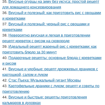
35.
Вкусные огурцы на зиму без уксуса: простой рецепт
для домашнего консервирования
36.
Вкусный и полезный: как приготовить рис с овощами
и креветками
37.
Вкусный и полезный: черный рис с овощами и
креветками
38.
Невероятно вкусная и легкая в приготовлении
рецепт креветок с рисом на сковороде
39.
Идеальный рецепт жареный рис с креветками: как
приготовить блюдо за 30 минут
40.
Подарочные рецепты: основные блюда с креветками
и рисом
41.
Вкусные и удобные: рецепт дрожжевых драников с
картошкой, салом и луком
42.
Стас Пьеха: Музыкальный гигант Москвы
43.
Картофельные драники с луком: рецепт и советы по
приготовлению
44.
Вкусные и быстрые: рецепты приготовления
кальмаров в духовках