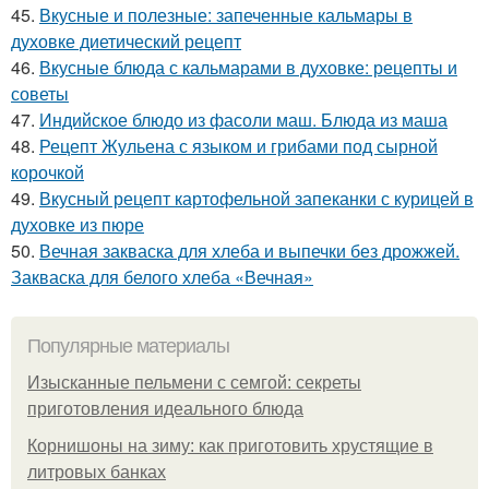
45.
Вкусные и полезные: запеченные кальмары в
духовке диетический рецепт
46.
Вкусные блюда с кальмарами в духовке: рецепты и
советы
47.
Индийское блюдо из фасоли маш. Блюда из маша
48.
Рецепт Жульена с языком и грибами под сырной
корочкой
49.
Вкусный рецепт картофельной запеканки с курицей в
духовке из пюре
50.
Вечная закваска для хлеба и выпечки без дрожжей.
Закваска для белого хлеба «Вечная»
Популярные материалы
Изысканные пельмени с семгой: секреты
приготовления идеального блюда
Корнишоны на зиму: как приготовить хрустящие в
литровых банках