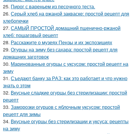
25.
Пирог с вареньем из песочного теста.
26.
Серый хлеб на ржаной закваске: простой рецепт для
хлебопечки
27.
САМЫЙ ПРОСТОЙ домашний пшенично-ржаной
хлеб: пошаговый рецепт
28.
Расскажите о музеях Пензы и их экспозициях
29.
Огурцы на зиму без сахара: простой рецепт для
домашних заготовок
30.
Маринованные огурцы с уксусом: простой рецепт на
зиму
31.
Съедают банку за РАЗ: как это работает и что нужно
знать о этом
32.
Вкусные сладкие огурцы без стерилизации: простой
рецепт
33.
Заморозки огурцов с яблочным уксусом: простой
рецепт для зимы
34.
Вкусные огурцы без стерилизации и уксуса: рецепты
на зиму