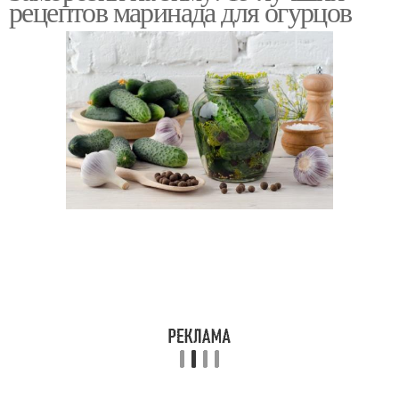
рецептов маринада для огурцов
порошком
Огурцов для
Огурцов для маринада
консервирования