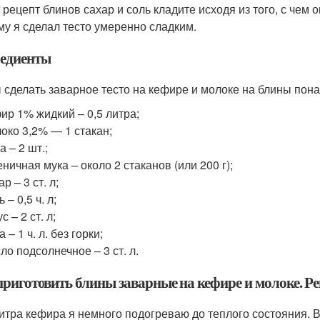
 рецепт блинов сахар и соль кладите исходя из того, с чем 
му я сделал тесто умеренно сладким.
едиенты
 сделать заварное тесто на кефире и молоке на блины пона
ир 1% жидкий – 0,5 литра;
око 3,2% — 1 стакан;
а – 2 шт.;
ничная мука – около 2 стаканов (или 200 г);
ар – 3 ст. л;
 – 0,5 ч. л;
с – 2 ст. л;
а – 1 ч. л. без горки;
ло подсолнечное – 3 ст. л.
приготовить блины заварные на кефире и молоке. Ре
итра кефира я немного подогреваю до теплого состояния. В