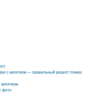
епт
ире с кипятком — правильный рецепт тонких
 кипятком
с фото