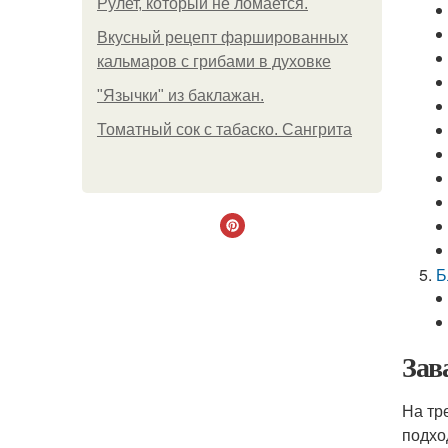
Рулет, который не ломается.
Вкусный рецепт фаршированных
кальмаров с грибами в духовке
"Язычки" из баклажан.
Томатный сок с табаско. Сангрита
Б
Зав
На тр
подхо