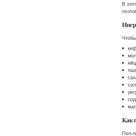
В этот
поэто
Ингр
Чтобы
кеф
мол
яйц
пше
сах
соль
уксу
сод
мас
Как 
Пол-л