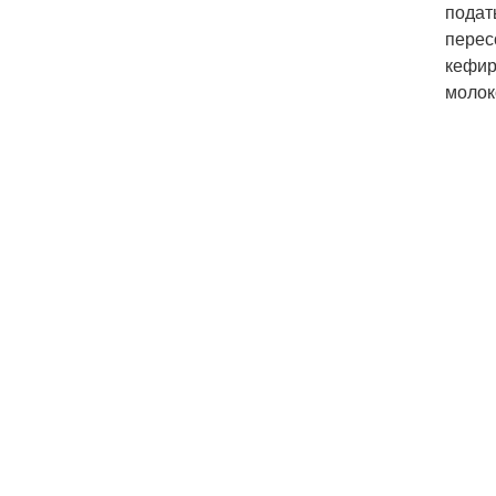
подат
перес
кефир
молок