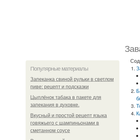
Зав
Сод
З
Популярные материалы
Запеканка свиной рульки в светлом
пиве: рецепт и подсказки
Б
Цыплёнок табака в пакете для
б
запекания в духовке.
Т
К
Вкусный и простой рецепт языка
говяжьего с шампиньонами в
сметанном соусе