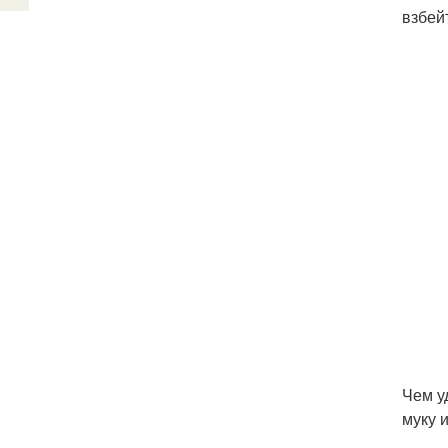
взбейт
Чем у
муку 