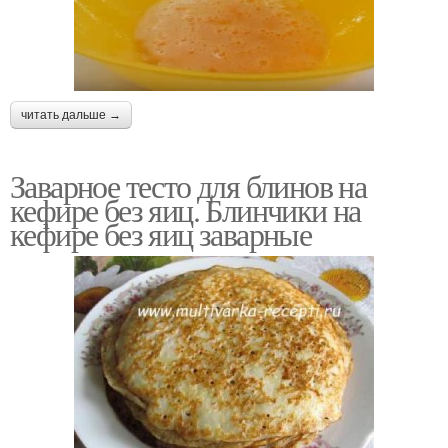
читать дальше →
Заварное тесто для блинов на
кефире без яиц. Блинчики на
кефире без яиц заварные