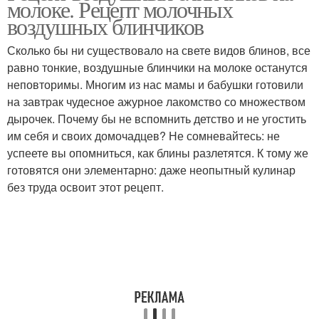
молоке. Рецепт молочных
воздушных блинчиков
Сколько бы ни существовало на свете видов блинов, все
Приготовления тест для
равно тонкие, воздушные блинчики на молоке останутся
Заварные блинчики
тонких блинов
неповторимы. Многим из нас мамы и бабушки готовили
на завтрак чудесное ажурное лакомство со множеством
дырочек. Почему бы не вспомнить детство и не угостить
им себя и своих домочадцев? Не сомневайтесь: не
Блинчики на кефире
Ажурные блинчики
успеете вы опомниться, как блины разлетятся. К тому же
готовятся они элементарно: даже неопытный кулинар
без труда освоит этот рецепт.
Блинчики с дырочками
Блинчики на кипятке
Тесто для кружевных
Пышные блинчики
блинчиков