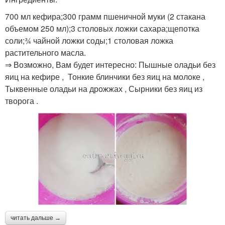
700 мл кефира;300 грамм пшеничной муки (2 стакана
объемом 250 мл);3 столовых ложки сахара;щепотка
соли;¾ чайной ложки соды;1 столовая ложка
растительного масла.
⇒ Возможно, Вам будет интересно: Пышные оладьи без
яиц на кефире , Тонкие блинчики без яиц на молоке ,
Тыквенные оладьи на дрожжах , Сырники без яиц из
творога .
читать дальше →