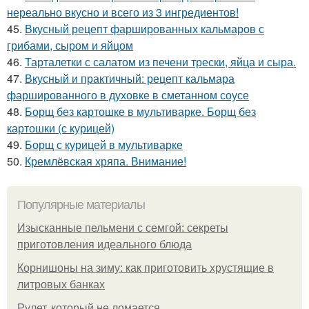
нереально вкусно и всего из 3 ингредиентов!
45.
Вкусный рецепт фаршированных кальмаров с
грибами, сыром и яйцом
46.
Тарталетки с салатом из печени трески, яйца и сыра.
47.
Вкусный и практичный: рецепт кальмара
фаршированного в духовке в сметанном соусе
48.
Борщ без картошке в мультиварке. Борщ без
картошки (с курицей)
49.
Борщ с курицей в мультиварке
50.
Кремлёвская хряпа. Внимание!
Популярные материалы
Изысканные пельмени с семгой: секреты
приготовления идеального блюда
Корнишоны на зиму: как приготовить хрустящие в
литровых банках
Рулет, который не ломается.