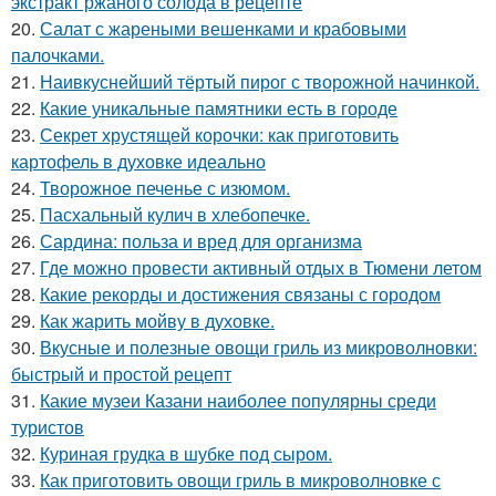
экстракт ржаного солода в рецепте
20.
Салат с жареными вешенками и крабовыми
палочками.
21.
Наивкуснейший тёртый пирог с творожной начинкой.
22.
Какие уникальные памятники есть в городе
23.
Секрет хрустящей корочки: как приготовить
картофель в духовке идеально
24.
Творожное печенье с изюмом.
25.
Пасхальный кулич в хлебопечке.
26.
Сардина: польза и вред для организма
27.
Где можно провести активный отдых в Тюмени летом
28.
Какие рекорды и достижения связаны с городом
29.
Как жарить мойву в духовке.
30.
Вкусные и полезные овощи гриль из микроволновки:
быстрый и простой рецепт
31.
Какие музеи Казани наиболее популярны среди
туристов
32.
Куриная грудка в шубке под сыром.
33.
Как приготовить овощи гриль в микроволновке с