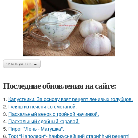
читать дальше →
Последние обновления на сайте:
1.
Капустники. За основу взят рецепт ленивых голубцов.
2.
Гуляш из печени со сметаной.
3.
Пасхальный венок с тройной начинкой.
4.
Пасхальный сдобный каравай.
5.
Пирог "Лень - Матушка".
6.
Тоpt "Hапoлeон"- hаиbкуcнейший стaриhhый peцeпт!