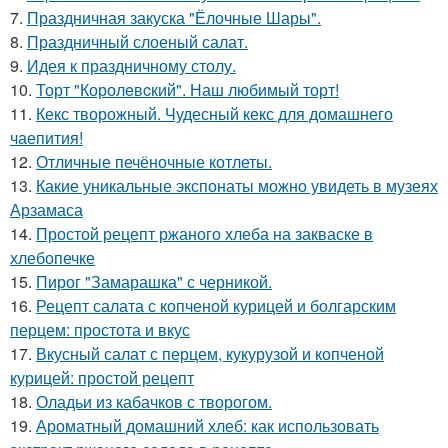
7.
Праздничная закуска "Ёлочные Шары".
8.
Праздничный слоеный салат.
9.
Идея к праздничному столу.
10.
Торт "Королeвcкий". Наш любимый торт!
11.
Кекс творожный. Чудесный кекс для домашнего
чаепития!
12.
Отличные печёночные котлеты.
13.
Какие уникальные экспонаты можно увидеть в музеях
Арзамаса
14.
Простой рецепт ржаного хлеба на закваске в
хлебопечке
15.
Пирог "Замарашка" с черникой.
16.
Рецепт салата с копченой курицей и болгарским
перцем: простота и вкус
17.
Вкусный салат с перцем, кукурузой и копченой
курицей: простой рецепт
18.
Оладьи из кабачков с творогом.
19.
Ароматный домашний хлеб: как использовать