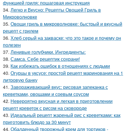
функцией гриля: пошаговая инструкция
34.
Легко и Вкусно: Рецепты Овощей Гриль в
Микроволновке
35.
Овощи гриль в микроволновке: быстрый и вкусный
рецепт с грилем
36.
Хлеб серый на закваске: что это такое и почему он
полезен
37.
Ленивые голубчики. Ингредиенты:
38.
Самса. Себе рецептик сохрани!
39.
Как избежать ошибок в отношениях с людьми
40.
Огурцы в уксусе: простой рецепт маринования на 1
литровую банку
41.
Завораживающий вкус: рисовая запеканка с
креветками, овощами и соевым соусом
42.
Невероятно вкусная и легкая в приготовлении
рецепт креветок с рисом на сковороде
43.
Идеальный рецепт жареный рис с креветками: как
приготовить блюдо за 30 минут
44.
Обалденный творожный крем для тортиков -