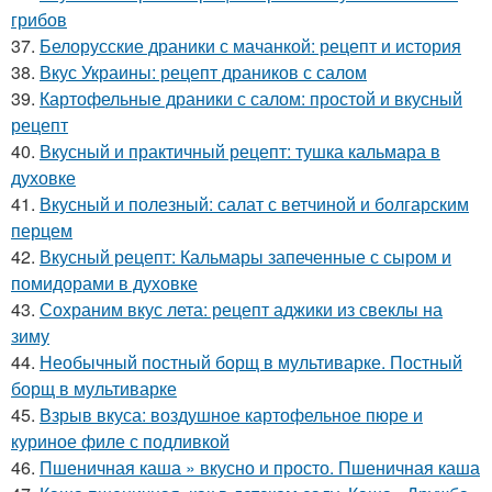
грибов
37.
Белорусские драники с мачанкой: рецепт и история
38.
Вкус Украины: рецепт драников с салом
39.
Картофельные драники с салом: простой и вкусный
рецепт
40.
Вкусный и практичный рецепт: тушка кальмара в
духовке
41.
Вкусный и полезный: салат с ветчиной и болгарским
перцем
42.
Вкусный рецепт: Кальмары запеченные с сыром и
помидорами в духовке
43.
Сохраним вкус лета: рецепт аджики из свеклы на
зиму
44.
Необычный постный борщ в мультиварке. Постный
борщ в мультиварке
45.
Взрыв вкуса: воздушное картофельное пюре и
куриное филе с подливкой
46.
Пшеничная каша » вкусно и просто. Пшеничная каша