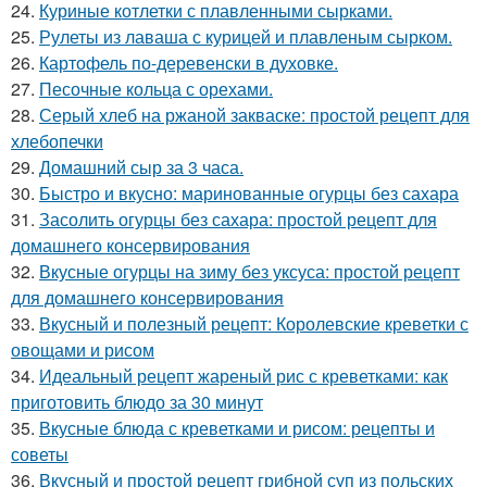
24.
Куриные котлетки с плавленными сырками.
25.
Рулеты из лаваша с курицей и плавленым сырком.
26.
Картофель по-деревенски в духовке.
27.
Песочные кольца с орехами.
28.
Серый хлеб на ржаной закваске: простой рецепт для
хлебопечки
29.
Домашний сыр за 3 часа.
30.
Быстро и вкусно: маринованные огурцы без сахара
31.
Засолить огурцы без сахара: простой рецепт для
домашнего консервирования
32.
Вкусные огурцы на зиму без уксуса: простой рецепт
для домашнего консервирования
33.
Вкусный и полезный рецепт: Королевские креветки с
овощами и рисом
34.
Идеальный рецепт жареный рис с креветками: как
приготовить блюдо за 30 минут
35.
Вкусные блюда с креветками и рисом: рецепты и
советы
36.
Вкусный и простой рецепт грибной суп из польских