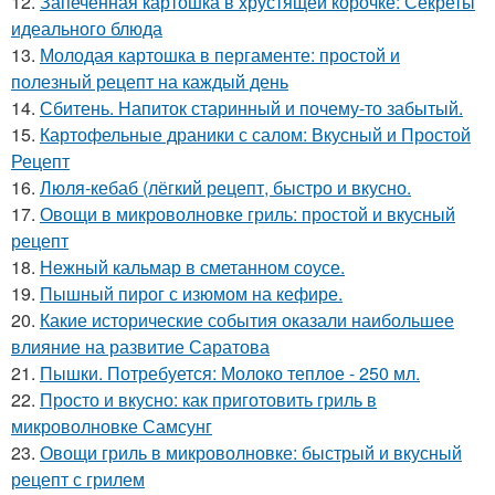
12.
Запеченная картошка в хрустящей корочке: Секреты
идеального блюда
13.
Молодая картошка в пергаменте: простой и
полезный рецепт на каждый день
14.
Сбитень. Напиток старинный и почему-то забытый.
15.
Картофельные драники с салом: Вкусный и Простой
Рецепт
16.
Люля-кебаб (лёгкий рецепт, быстро и вкусно.
17.
Овощи в микроволновке гриль: простой и вкусный
рецепт
18.
Нежный кальмар в сметанном соусе.
19.
Пышный пирог с изюмом на кефире.
20.
Какие исторические события оказали наибольшее
влияние на развитие Саратова
21.
Пышки. Потребуется: Молоко теплое - 250 мл.
22.
Просто и вкусно: как приготовить гриль в
микроволновке Самсунг
23.
Овощи гриль в микроволновке: быстрый и вкусный
рецепт с грилем