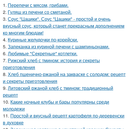
1.
Перепечи с мясом, грибами.
2.
Гуляш из печени со сметаной.
3.
Соус "Цацики". Соус "Цацики" - простой и очень
вкусный соус, который станет прекрасным дополнением
ко многим блюдам!
4.
Куриные желудочки по-корейски.
5.
Запеканка из куриной печени с шампиньонами.
6.
Любимые "Секретные" котлетки.
7.
Рижский хлеб с тмином: история и секреты
приготовления
8.
Хлеб пшенично-ржаной на закваске с солодом: рецепт
и секреты приготовления
9.
Литовский ржаной хлеб с тмином: традиционный
рецепт
10.
Какие ночные клубы и бары популярны среди
молодежи
11.
Простой и вкусный рецепт картофеля по-деревенски
в духовке