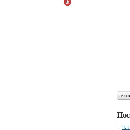
читат
Пос
1.
Пас