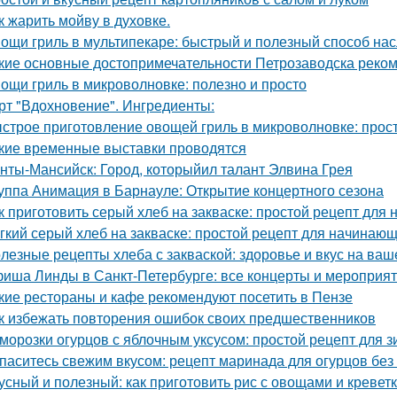
к жарить мойву в духовке.
ощи гриль в мультипекаре: быстрый и полезный способ нас
кие основные достопримечательности Петрозаводска реком
ощи гриль в микроволновке: полезно и просто
рт "Вдохновение". Ингредиенты:
строе приготовление овощей гриль в микроволновке: прос
кие временные выставки проводятся
нты-Мансийск: Город, которыйил талант Элвина Грея
уппа Анимация в Барнауле: Открытие концертного сезона
к приготовить серый хлеб на закваске: простой рецепт для
гкий серый хлеб на закваске: простой рецепт для начинаю
лезные рецепты хлеба с закваской: здоровье и вкус на ваш
иша Линды в Санкт-Петербурге: все концерты и мероприя
кие рестораны и кафе рекомендуют посетить в Пензе
к избежать повторения ошибок своих предшественников
морозки огурцов с яблочным уксусом: простой рецепт для 
паситесь свежим вкусом: рецепт маринада для огурцов без 
усный и полезный: как приготовить рис с овощами и кревет