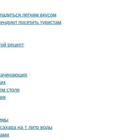
ладиться летним вкусом
ендуют посетить туристам
той рецепт
 начинающих
щих
ем столе
тия
зимы
сахара на 1 литр воды
ками