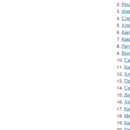
2.
Рец
3.
Иде
4.
Сло
5.
Хле
6.
Как
7.
Как
8.
Лег
9.
Вку
10.
Са
11.
Ка
12.
Хл
13.
Пр
14.
Се
15.
Де
16.
Хр
17.
Ка
18.
Мя
19.
Ка
20.
Пр