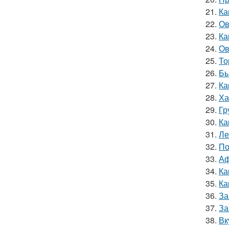
21.
Ка
22.
Ов
23.
Ка
24.
Ов
25.
То
26.
Бы
27.
Ка
28.
Ха
29.
Гр
30.
Ка
31.
Ле
32.
По
33.
Аф
34.
Ка
35.
Ка
36.
За
37.
За
38.
Вк