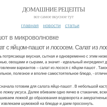
ДОМАШНИЕ РЕЦЕПТЫ
все самое вкусное тут
главная
новости
статьи
от в микроволновке
ат с яйцом-пашот и лососем. Салат из ло
ь потрясающе вкусная, сытная и одновременно с этим низк
енью, овощами и сырами, а значит - идеальный ингредиент д
товлении вариантов – салат из лосося с яйцом-пашот . Тако
ельное, полезное и вполне самостоятельное блюдо, - отлич
 сначала готовим для салата яйцо-пашот . В небольшой кас
ю ложку уксуса. Далее вбиваем одно яичко в стаканчик, вс
шиваем ложкой до образования водоворота и аккуратненько
 извлекаем шумовкой на блюдце и даем просохнуть.