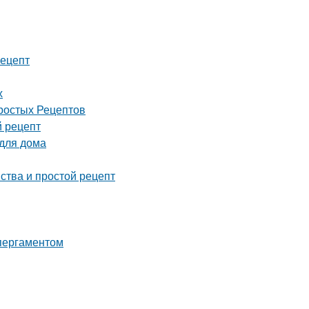
рецепт
х
Простых Рецептов
й рецепт
 для дома
ства и простой рецепт
 пергаментом