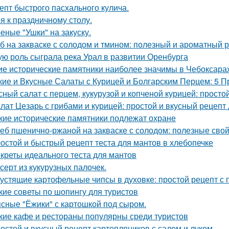
епт быстрого пасхального кулича.
я к праздничному столу.
еные "Ушки" на закуску.
б на закваске с солодом и тмином: полезный и ароматный 
ую роль сыграла река Урал в развитии Оренбурга
ие исторические памятники наиболее значимы в Чебоксара
кие и Вкусные Салаты с Курицей и Болгарским Перцем: 5 
сный салат с перцем, кукурузой и копченой курицей: просто
лат Цезарь с грибами и курицей: простой и вкусный рецепт
кие исторические памятники подлежат охране
еб пшенично-ржаной на закваске с солодом: полезные свой
остой и быстрый рецепт теста для мантов в хлебопечке
креты идеального теста для мантов
серт из кукурузных палочек.
устящие картофельные чипсы в духовке: простой рецепт с
кие советы по шопингу для туристов
сные "Ёжики" с картошкой под сыром.
кие кафе и рестораны популярны среди туристов
остой и вкусный рецепт картопляников с салом и луком