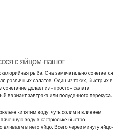
сося с яйцом-пашот
окалорийная рыба. Она замечательно сочетается
ля различных салатов. Один из таких, быстрых в
е сочетание делает из «просто» салата
ный вариант завтрака или полуденного перекуса.
трюльке кипятим воду, чуть солим и вливаем
кипяченную воду в кастрюльке быстро
 вливаем в него яйцо. Всего через минуту яйцо-