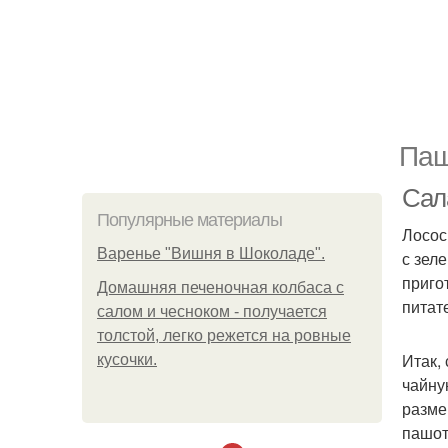
Паш
Сал
Популярные материалы
Лосос
Варенье "Вишня в Шоколаде".
с зел
приго
Домашняя печеночная колбаса с
питат
салом и чесноком - получается
толстой, легко режется на ровные
Итак,
кусочки.
чайну
разме
пашот