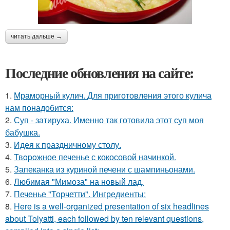
читать дальше →
Последние обновления на сайте:
1.
Мраморный кулич. Для приготовления этого кулича
нам понадобится:
2.
Суп - затируха. Именно так готовила этот суп моя
бабушка.
3.
Идея к праздничному столу.
4.
Твopoжное печенье с кокосовой начинкой.
5.
Запеканка из куриной печени с шампиньонами.
6.
Любимая "Мимоза" на новый лад.
7.
Печенье "Торчетти". Ингредиенты:
8.
Here is a well-organized presentation of six headlines
about Tolyatti, each followed by ten relevant questions,