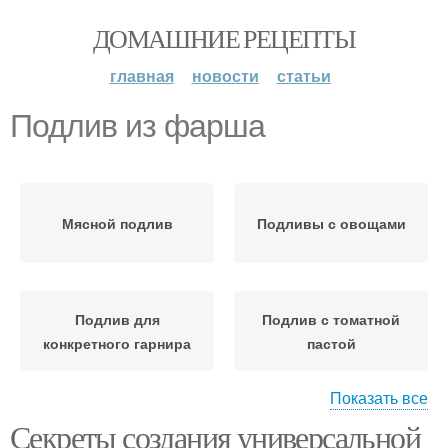
ДОМАШНИЕ РЕЦЕПТЫ
главная
новости
статьи
Подлив из фарша
Мясной подлив
Подливы с овощами
Подлив для
Подлив с томатной
конкретного гарнира
пастой
Показать все
Секреты создания универсальной
Подлив со сметаной