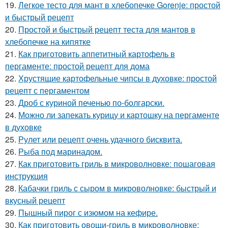
19.
Легкое тесто для мант в хлебопечке Gorenje: простой
и быстрый рецепт
20.
Простой и быстрый рецепт теста для мантов в
хлебопечке на кипятке
21.
Как приготовить аппетитный картофель в
пергаменте: простой рецепт для дома
22.
Хрустящие картофельные чипсы в духовке: простой
рецепт с пергаментом
23.
Дроб с куриной печенью по-болгарски.
24.
Можно ли запекать курицу и картошку на пергаменте
в духовке
25.
Рулет или рецепт очень удачного бисквита.
26.
Рыба под маринадом.
27.
Как приготовить гриль в микроволновке: пошаговая
инструкция
28.
Кабачки гриль с сыром в микроволновке: быстрый и
вкусный рецепт
29.
Пышный пирог с изюмом на кефире.
30.
Как приготовить овощи-гриль в микроволновке: