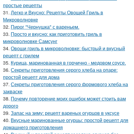
простые рецепты
31.
Легко и Вкусно: Рецепты Овощей Гриль в
Микроволновке
32.
Пирог "Чернушка" с вареньем.
33.
Просто и вкусно: как приготовить гриль в
микроволновке Самсунг
34.
Овощи гриль в микроволновке: быстрый и вкусный
рецепт с грилем
35.
Курица, маринованная в горчично - медовом соусе.
36.
Секреты приготовления серого хлеба на опаре:
простой рецепт для дома
37.
Секреты приготовления серого формового хлеба на
закваске
38.
Почему повторение моих ошибок может стоить вам
дорого
39.
Запас на зиму: рецепт вареных огурцов в уксусе
40.
Вкусные маринованные огурцы: простой рецепт для
домашнего приготовления