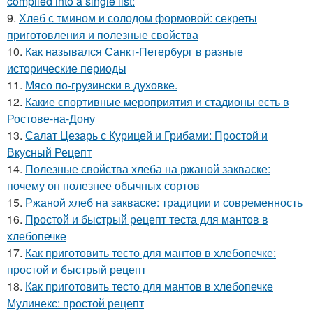
compiled into a single list:
9.
Хлеб с тмином и солодом формовой: секреты
приготовления и полезные свойства
10.
Как назывался Санкт-Петербург в разные
исторические периоды
11.
Мясо по-грузински в духовке.
12.
Какие спортивные мероприятия и стадионы есть в
Ростове-на-Дону
13.
Салат Цезарь с Курицей и Грибами: Простой и
Вкусный Рецепт
14.
Полезные свойства хлеба на ржаной закваске:
почему он полезнее обычных сортов
15.
Ржаной хлеб на закваске: традиции и современность
16.
Простой и быстрый рецепт теста для мантов в
хлебопечке
17.
Как приготовить тесто для мантов в хлебопечке:
простой и быстрый рецепт
18.
Как приготовить тесто для мантов в хлебопечке
Мулинекс: простой рецепт