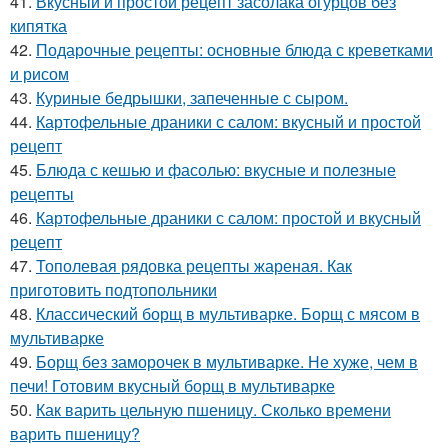
41.
Вкусный и простой рецепт засолака огурцов без
кипятка
42.
Подарочные рецепты: основные блюда с креветками
и рисом
43.
Куриные бедрышки, запеченные с сыром.
44.
Картофельные драники с салом: вкусный и простой
рецепт
45.
Блюда с кешью и фасолью: вкусные и полезные
рецепты
46.
Картофельные драники с салом: простой и вкусный
рецепт
47.
Тополевая рядовка рецепты жареная. Как
приготовить подтопольники
48.
Классический борщ в мультиварке. Борщ с мясом в
мультиварке
49.
Борщ без заморочек в мультиварке. Не хуже, чем в
печи! Готовим вкусный борщ в мультиварке
50.
Как варить цельную пшеницу. Сколько времени
варить пшеницу?