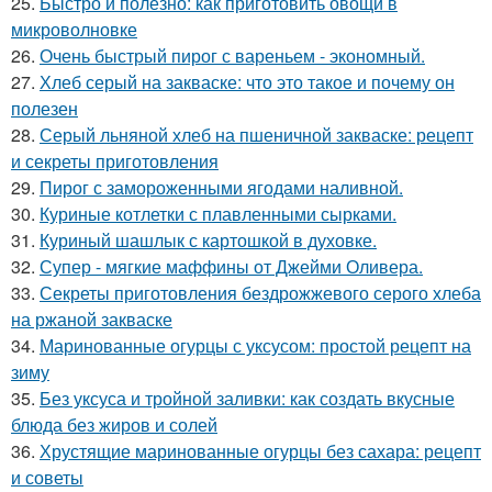
25.
Быстро и полезно: как приготовить овощи в
микроволновке
26.
Очень быстрый пирог с вареньем - экономный.
27.
Хлеб серый на закваске: что это такое и почему он
полезен
28.
Серый льняной хлеб на пшеничной закваске: рецепт
и секреты приготовления
29.
Пирог с замороженными ягодами наливной.
30.
Куриные котлетки с плавленными сырками.
31.
Куриный шашлык с картошкой в духовке.
32.
Супер - мягкие маффины от Джейми Оливера.
33.
Секреты приготовления бездрожжевого серого хлеба
на ржаной закваске
34.
Маринованные огурцы с уксусом: простой рецепт на
зиму
35.
Без уксуса и тройной заливки: как создать вкусные
блюда без жиров и солей
36.
Хрустящие маринованные огурцы без сахара: рецепт
и советы