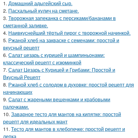
1.
Домашний адыгейский сыр.
2.
Пасхальный кулич на сметане.
3.
Творожная запеканка с персиками/бананами в
сметанной заливке.
4.
Наивкуснейший тёртый пирог с творожной начинкой.
5.
Ржаной хлеб на закваске с семенами: простой и
вкусный рецепт
6.
Салат цезарь с курицей и шампиньонами:
классический рецепт с изюминкой
7.
Салат Цезарь с Курицей и Грибами: Простой и
Вкусный Рецепт
8.
Ржаной хлеб с солодом в духовке: простой рецепт для
начинающих
9.
Салат с жареными вешенками и крабовыми
палочками.
10.
Заварное тесто для мантов на кипятке: простой
рецепт для идеальных мант
11.
Тесто для мантов в хлебопечке: простой рецепт и
лепка