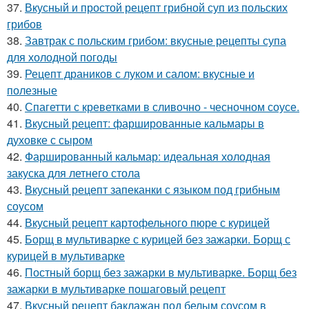
37.
Вкусный и простой рецепт грибной суп из польских
грибов
38.
Завтрак с польским грибом: вкусные рецепты супа
для холодной погоды
39.
Рецепт драников с луком и салом: вкусные и
полезные
40.
Спагетти с креветками в сливочно - чесночном соусе.
41.
Вкусный рецепт: фаршированные кальмары в
духовке с сыром
42.
Фаршированный кальмар: идеальная холодная
закуска для летнего стола
43.
Вкусный рецепт запеканки с языком под грибным
соусом
44.
Вкусный рецепт картофельного пюре с курицей
45.
Борщ в мультиварке с курицей без зажарки. Борщ с
курицей в мультиварке
46.
Постный борщ без зажарки в мультиварке. Борщ без
зажарки в мультиварке пошаговый рецепт
47.
Вкусный рецепт баклажан под белым соусом в