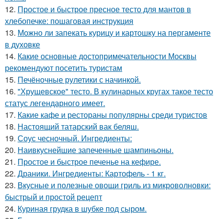
12.
Простое и быстрое пресное тесто для мантов в
хлебопечке: пошаговая инструкция
13.
Можно ли запекать курицу и картошку на пергаменте
в духовке
14.
Какие основные достопримечательности Москвы
рекомендуют посетить туристам
15.
Печёночные рулетики с начинкой.
16.
"Хрущевское" тесто. В кулинарных кругах такое тесто
статус легендарного имеет.
17.
Какие кафе и рестораны популярны среди туристов
18.
Настоящий татарский вак беляш.
19.
Соус чесночный. Ингредиенты:
20.
Наивкуснейшие запеченные шампиньоны.
21.
Простое и быстрое печенье на кефире.
22.
Драники. Ингредиенты: Картофель - 1 кг.
23.
Вкусные и полезные овощи гриль из микроволновки:
быстрый и простой рецепт
24.
Куриная грудка в шубке под сыром.