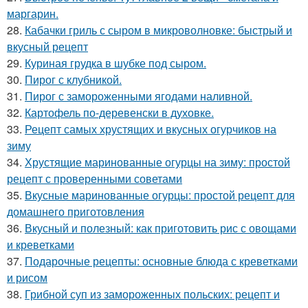
маргарин.
28.
Кабачки гриль с сыром в микроволновке: быстрый и
вкусный рецепт
29.
Куриная грудка в шубке под сыром.
30.
Пирог с клубникой.
31.
Пирог с замороженными ягодами наливной.
32.
Картофель по-деревенски в духовке.
33.
Рецепт самых хрустящих и вкусных огурчиков на
зиму
34.
Хрустящие маринованные огурцы на зиму: простой
рецепт с проверенными советами
35.
Вкусные маринованные огурцы: простой рецепт для
домашнего приготовления
36.
Вкусный и полезный: как приготовить рис с овощами
и креветками
37.
Подарочные рецепты: основные блюда с креветками
и рисом
38.
Грибной суп из замороженных польских: рецепт и