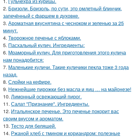
1.
Гульчехра из курицы.
2.
Бризоли. Бризоль, по сути, это омлетный блинчик,
запечённый с фаршем в духовке.
3.
Ароматная вкуснятина с чесноком и зеленью за 25
минут.
4.
Творожное печенье с яблоками.
5.
Пасхальный кулич. Ингредиенты:
6.
Мраморный кулич. Для приготовления этого кулича
нам понадобится:
7.
Маленькие куличи. Такие куличики пекла тоже 3 года
назад.
8.
Слойки на кефире.
9.
Нежнейшие пирожки без масла и яиц … на майонезе!
10.
Лимонный освежающий пирог.
11.
Салат "Признание". Ингредиенты.
12.
Итальянское печенье. Это печенье покорит вас
своим вкусом и ароматом.
13.
Тесто для беляшей.
14.
Ржаной хлеб с тмином и кориандром: полезные