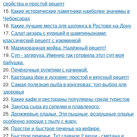
свойства и простой рецепт
15.
Какие исторические памятники наиболее значимы в
Чебоксарах
16.
Какие лучшие места для шопинга в Ростове-на-Дону
17.
Салат цезарь с курицей и шампиньонами:
классический рецепт с изюминкой
18.
Маринованная мойва. Надёжный рецепт!
19.
Суп - затируха. Именно так готовила этот суп моя
бабушка.
20.
Печёночные рулетики с начинкой.
21.
Картошка фри в духовке: простой и вкусный рецепт
22.
Самая полезная рыба в консервах: топ-выбор для
здоровья
23.
Какие кафе и рестораны популярны среди туристов
24.
Закуска сыра из селедки и плавленого.
25.
Дрожжевые оладьи. Эти пышные, воздушные оладьи
особенно хороши с пылу с жару.
26.
Простое и быстрое печенье на кефире.
27.
Быстрое печенье. Тут главное 2 вещи - сметана и