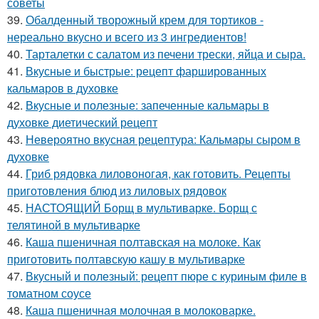
советы
39.
Обалденный творожный крем для тортиков -
нереально вкусно и всего из 3 ингредиентов!
40.
Тарталетки с салатом из печени трески, яйца и сыра.
41.
Вкусные и быстрые: рецепт фаршированных
кальмаров в духовке
42.
Вкусные и полезные: запеченные кальмары в
духовке диетический рецепт
43.
Невероятно вкусная рецептура: Кальмары сыром в
духовке
44.
Гриб рядовка лиловоногая, как готовить. Рецепты
приготовления блюд из лиловых рядовок
45.
НАСТОЯЩИЙ Борщ в мультиварке. Борщ с
телятиной в мультиварке
46.
Каша пшеничная полтавская на молоке. Как
приготовить полтавскую кашу в мультиварке
47.
Вкусный и полезный: рецепт пюре с куриным филе в
томатном соусе
48.
Каша пшеничная молочная в молоковарке.