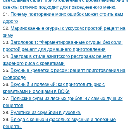
свеклы отлично подходит для повседневного меню.
31.
Почему повторение моих ошибок может стоить вам
дорого
32.
Маринованные огурцы с уксусом: простой рецепт на
зиму
33.
Заголовок 1: "Ферментированные огурцы без соли:
простой рецепт для домашнего приготовления
34.
Завтрак в стиле азиатского ресторана: рецепт
жареного риса с креветками
35.
Вкусные креветки с рисом: рецепт приготовления на
сковороде
36.
Вкусный и полезный: как приготовить рис с
креветками и овощами в ВОКе
37.
Польские супы из лесных грибов: 47 самых лучших
рецептов
38.
Рулетики из скумбрии в духовке.
39.
Блюда с кешью и фасолью: вкусные и полезные
рецепты