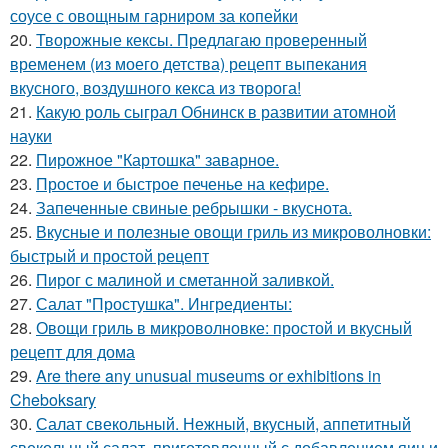
соусе с овощным гарниром за копейки
20.
Творожные кексы. Предлагаю проверенный
временем (из моего детства) рецепт выпекания
вкусного, воздушного кекса из творога!
21.
Какую роль сыграл Обнинск в развитии атомной
науки
22.
Пирожное "Картошка" заварное.
23.
Простое и быстрое печенье на кефире.
24.
Запеченные свиные ребрышки - вкуснота.
25.
Вкусные и полезные овощи гриль из микроволновки:
быстрый и простой рецепт
26.
Пирог с малиной и сметанной заливкой.
27.
Салат "Простушка". Ингредиенты:
28.
Овощи гриль в микроволновке: простой и вкусный
рецепт для дома
29.
Are there any unusual museums or exhibitions in
Cheboksary
30.
Салат свекольный. Нежный, вкусный, аппетитный
свекольный салат, приготовленный с добавлением яиц и