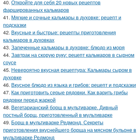
40.
Откройте для себя 20 новых рецептов
фаршированных кальмаров
41.
Мягкие и сочные кальмары в духовке: рецепт и
подсказки
42.
Вкусные и быстрые: рецепты приготовления
кальмаров в духовках
43.
Запеченные кальмары в духовке: блюдо из моря
44.
Завтрак на скорую руку: рецепт кальмаров в сырном
соусе
45.
Невероятно вкусная рецептура: Кальмары сыром в
духовке
46.
Вкусное блюдо из языка и грибов: рецепт и подсказки
47.
Как приготовить серые рядовки. Как варить грибы
рядовки перед жаркой
48.
Вегетарианский борщ в мультиварке. Дивный
постный борщ, приготовленный в мультиварке
49.
Борщ в мультиварке Редмонд. Секреты
приготовления вкуснейшего борща на мясном бульоне в
мультиварке Редмонд