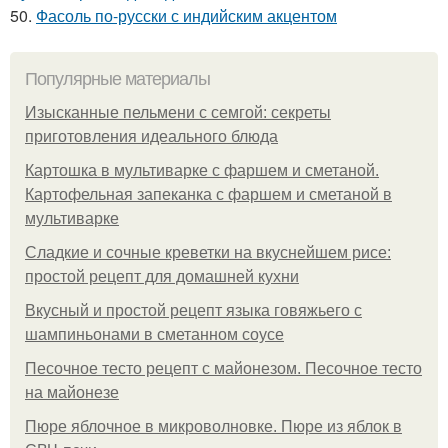
50.
Фасоль по-русски с индийским акцентом
Популярные материалы
Изысканные пельмени с семгой: секреты
приготовления идеального блюда
Картошка в мультиварке с фаршем и сметаной.
Картофельная запеканка с фаршем и сметаной в
мультиварке
Сладкие и сочные креветки на вкуснейшем рисе:
простой рецепт для домашней кухни
Вкусный и простой рецепт языка говяжьего с
шампиньонами в сметанном соусе
Песочное тесто рецепт с майонезом. Песочное тесто
на майонезе
Пюре яблочное в микроволновке. Пюре из яблок в