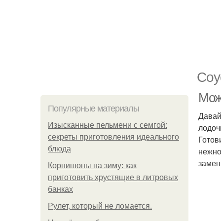
Соу
Можн
Популярные материалы
Давай
Изысканные пельмени с семгой:
лодоч
секреты приготовления идеального
Готов
блюда
нежно
замен
Корнишоны на зиму: как
приготовить хрустящие в литровых
банках
Рулет, который не ломается.