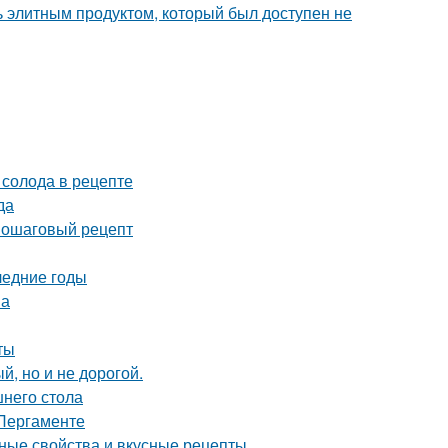
ь элитным продуктом, который был доступен не
 солода в рецепте
да
 пошаговый рецепт
ледние годы
ма
ты
й, но и не дорогой.
шнего стола
 Пергаменте
зные свойства и вкусные рецепты