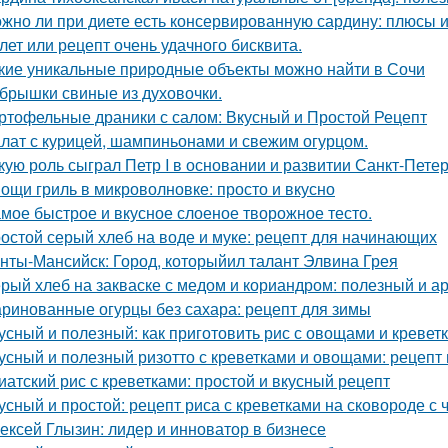
жно ли при диете есть консервированную сардину: плюсы 
лет или рецепт очень удачного бисквита.
кие уникальные природные объекты можно найти в Сочи
брышки свиные из духовочки.
ртофельные драники с салом: Вкусный и Простой Рецепт
лат с курицей, шампиньонами и свежим огурцом.
кую роль сыграл Петр I в основании и развитии Санкт-Пете
ощи гриль в микроволновке: просто и вкусно
мое быстрое и вкусное слоеное творожное тесто.
остой серый хлеб на воде и муке: рецепт для начинающих
нты-Мансийск: Город, которыйил талант Элвина Грея
рый хлеб на закваске с медом и кориандром: полезный и а
ринованные огурцы без сахара: рецепт для зимы
усный и полезный: как приготовить рис с овощами и кревет
усный и полезный ризотто с креветками и овощами: рецепт 
иатский рис с креветками: простой и вкусный рецепт
усный и простой: рецепт риса с креветками на сковороде с
ексей Глызин: лидер и инноватор в бизнесе