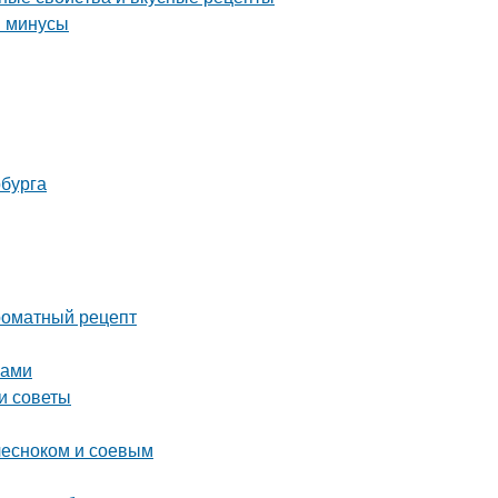
и минусы
рбурга
роматный рецепт
ками
и советы
 чесноком и соевым