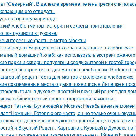
ат "Северный". В далекие времена печень трески считалас
желающим его отведать.
уста в горячем маринаде.
ский хлеб с тмином: история и секреты приготовления
о по-грузински в духовке.
ие интересные факты о метро Москвы
стой рецепт Бородинского хлеба на закваске в хлебопечке
матный домашний хлеб: как использовать экстракт ржаного
кие парки и скверы популярны среди жителей и гостей горо
остое и быстрое тесто для мантов в хлебопечке Redmond:
шаговый рецепт теста для мантов с молоком в хлебопечке
кие современные места отдыха появились в Липецке в пос
ртофель гриль в духовке: простой и вкусный рецепт для до
ивкуснейший тёртый пирог с творожной начинкой.
нцерт Татьяны Булановой в Москве: Незабываемые момен
лат "Нежный". Готовлю его часто, он не только очень вкусны
ртошка по-деревенски в духовке: простой рецепт для дома
остой и Вкусный Рецепт: Картошка с Курицей в Духовке на
рдина тихоокеанская иваси натуральные от [бренда]: поле