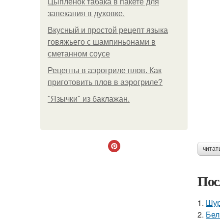
Цыплёнок табака в пакете для
запекания в духовке.
Вкусный и простой рецепт языка
говяжьего с шампиньонами в
сметанном соусе
Рецепты в аэрогриле плов. Как
приготовить плов в аэрогриле?
"Язычки" из баклажан.
читат
Пос
1.
Шур
2.
Бел