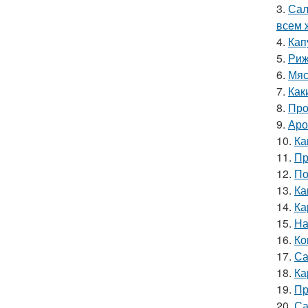
3.
Сал
всем 
4.
Кап
5.
Риж
6.
Мяс
7.
Как
8.
Про
9.
Аро
10.
Ка
11.
Пр
12.
По
13.
Ка
14.
Ка
15.
На
16.
Ко
17.
Са
18.
Ка
19.
Пр
20.
Са