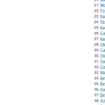
21.
Мо
22.
Ру
23.
Ка
24.
Ре
25.
Ка
26.
Са
27.
Ка
28.
Ов
29.
Са
30.
Пр
31.
Ха
32.
Се
33.
Ма
34.
Вк
35.
Вк
36.
Аз
37.
Вк
38.
Ал