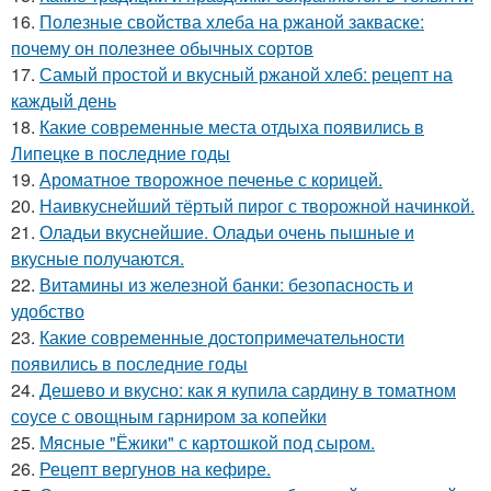
16.
Полезные свойства хлеба на ржаной закваске:
почему он полезнее обычных сортов
17.
Самый простой и вкусный ржаной хлеб: рецепт на
каждый день
18.
Какие современные места отдыха появились в
Липецке в последние годы
19.
Ароматное творожное печенье с корицей.
20.
Наивкуснейший тёртый пирог с творожной начинкой.
21.
Оладьи вкуснейшие. Оладьи очень пышные и
вкусные получаются.
22.
Витамины из железной банки: безопасность и
удобство
23.
Какие современные достопримечательности
появились в последние годы
24.
Дешево и вкусно: как я купила сардину в томатном
соусе с овощным гарниром за копейки
25.
Мясные "Ёжики" с картошкой под сыром.
26.
Рецепт вергунов на кефире.