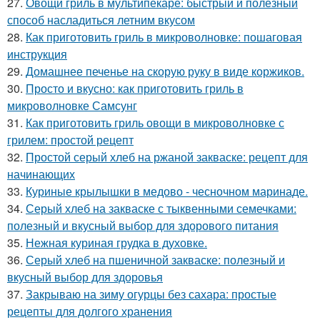
27.
Овощи гриль в мультипекаре: быстрый и полезный
способ насладиться летним вкусом
28.
Как приготовить гриль в микроволновке: пошаговая
инструкция
29.
Домашнее печенье на скорую руку в виде коржиков.
30.
Просто и вкусно: как приготовить гриль в
микроволновке Самсунг
31.
Как приготовить гриль овощи в микроволновке с
грилем: простой рецепт
32.
Простой серый хлеб на ржаной закваске: рецепт для
начинающих
33.
Куриные крылышки в медово - чесночном маринаде.
34.
Серый хлеб на закваске с тыквенными семечками:
полезный и вкусный выбор для здорового питания
35.
Нежная куриная грудка в духовке.
36.
Серый хлеб на пшеничной закваске: полезный и
вкусный выбор для здоровья
37.
Закрываю на зиму огурцы без сахара: простые
рецепты для долгого хранения