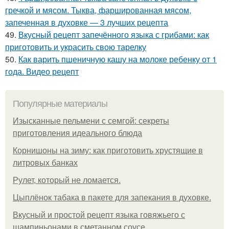
гречкой и мясом. Тыква, фаршированная мясом,
запеченная в духовке — 3 лучших рецепта
49.
Вкусный рецепт запечённого языка с грибами: как
приготовить и украсить свою тарелку
50.
Как варить пшеничную кашу на молоке ребенку от 1
года. Видео рецепт
Популярные материалы
Изысканные пельмени с семгой: секреты
приготовления идеального блюда
Корнишоны на зиму: как приготовить хрустящие в
литровых банках
Рулет, который не ломается.
Цыплёнок табака в пакете для запекания в духовке.
Вкусный и простой рецепт языка говяжьего с
шампиньонами в сметанном соусе