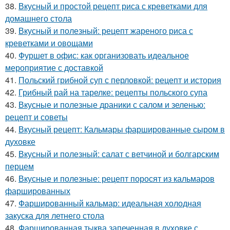
38.
Вкусный и простой рецепт риса с креветками для
домашнего стола
39.
Вкусный и полезный: рецепт жареного риса с
креветками и овощами
40.
Фуршет в офис: как организовать идеальное
мероприятие с доставкой
41.
Польский грибной суп с перловкой: рецепт и история
42.
Грибный рай на тарелке: рецепты польского супа
43.
Вкусные и полезные драники с салом и зеленью:
рецепт и советы
44.
Вкусный рецепт: Кальмары фаршированные сыром в
духовке
45.
Вкусный и полезный: салат с ветчиной и болгарским
перцем
46.
Вкусные и полезные: рецепт поросят из кальмаров
фаршированных
47.
Фаршированный кальмар: идеальная холодная
закуска для летнего стола
48.
Фаршированная тыква запеченная в духовке с