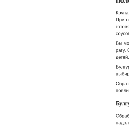
Крупа
Приго
готов
соусо
Вы мо
рагу.
детей.
Булгу
выбир
Обрат
повли
Булг
Обраб
надол