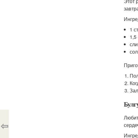
Этот 
завтр
Ингре
1 с
1,5
сли
сол
Приго
Пол
Ког
Зал
Булг
Любит
⇦
серде
Ингре