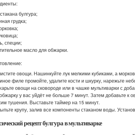
диенты:
стакана булгура;
иная грудка;
орковка;
уковица;
ь, специи;
тительное масло для обжарки.
товление:
истите овощи. Нашинкуйте лук мелкими кубиками, а морков
иное филе промойте, удалите кости и шкурку, нарежьте не
арьте овощи на сковороде или в чашке мультиварки с доб
обжарку у вас уйдёт не больше 7 минут. Затем добавьте к 
им тушения. Выставьте таймер на 15 минут.
ыпьте крупу, залив все компоненты стаканом воды. Устано
сический рецепт булгура в мультиварке