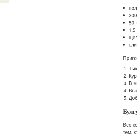
пол
200
50 
1,5
щеп
сли
Приго
Тык
Кур
В м
Выс
Доб
Булг
Все к
тем, 