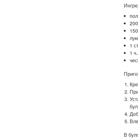
Ингре
пол
200
150
лук
1 с
1 ч
чес
Приго
Кре
При
Уст
бул
Доб
Вле
В бул