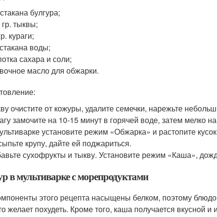
стакана булгура;
 гр. тыквы;
гр. кураги;
 стакана воды;
отка сахара и соли;
вочное масло для обжарки.
товление:
ву очистите от кожуры, удалите семечки, нарежьте небольш
агу замочите на 10-15 минут в горячей воде, затем мелко н
ультиварке установите режим «Обжарка» и растопите кусок
ыпьте крупу, дайте ей поджариться.
авьте сухофрукты и тыкву. Установите режим «Каша», дож
ур в мультиварке с морепродуктами
омпоненты этого рецепта насыщены белком, поэтому блюдо 
кто желает похудеть. Кроме того, каша получается вкусной и