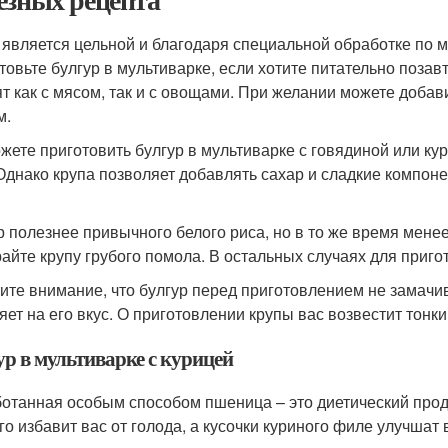
 является цельной и благодаря специальной обработке по 
товьте булгур в мультиварке, если хотите питательно позавт
ят как с мясом, так и с овощами. При желании можете доба
м.
жете приготовить булгур в мультиварке с говядиной или ку
 Однако крупа позволяет добавлять сахар и сладкие компоне
р полезнее привычного белого риса, но в то же время менее
айте крупу грубого помола. В остальных случаях для приго
ите внимание, что булгур перед приготовлением не замачи
яет на его вкус. О приготовлении крупы вас возвестит тонк
ур в мультиварке с курицей
отанная особым способом пшеница – это диетический продук
го избавит вас от голода, а кусочки куриного филе улучшат 