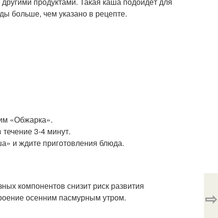
й другими продуктами. Такая каша подойдёт для
оды больше, чем указано в рецепте.
жим «Обжарка».
 течение 3-4 минут.
ша» и ждите приготовления блюда.
зных компонентов снизит риск развития
⇨
троение осенним пасмурным утром.