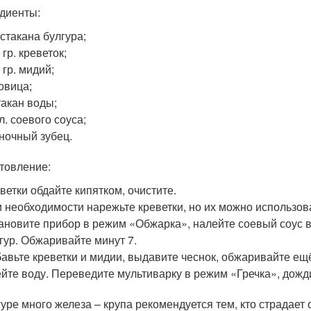
диенты:
стакана булгура;
 гр. креветок;
 гр. мидий;
овица;
такан воды;
.л. соевого соуса;
ночный зубец.
товление:
ветки обдайте кипятком, очистите.
 необходимости нарежьте креветки, но их можно использова
ановите прибор в режим «Обжарка», налейте соевый соус в
гур. Обжаривайте минут 7.
авьте креветки и мидии, выдавите чеснок, обжаривайте ещё
йте воду. Переведите мультиварку в режим «Гречка», дожд
гуре много железа – крупа рекомендуется тем, кто страдает