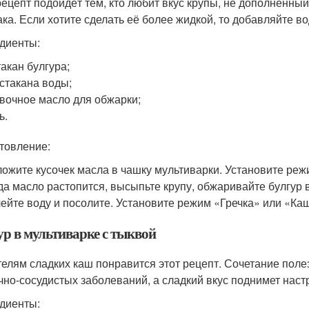
рецепт подойдёт тем, кто любит вкус крупы, не дополненны
ака. Если хотите сделать её более жидкой, то добавляйте в
диенты:
такан булгура;
 стакана воды;
вочное масло для обжарки;
ь.
товление:
ожите кусочек масла в чашку мультиварки. Установите ре
да масло растопится, высыпьте крупу, обжаривайте булгур в
ейте воду и посолите. Установите режим «Гречка» или «Ка
ур в мультиварке с тыквой
елям сладких каш понравится этот рецепт. Сочетание поле
чно-сосудистых заболеваний, а сладкий вкус поднимет нас
диенты: