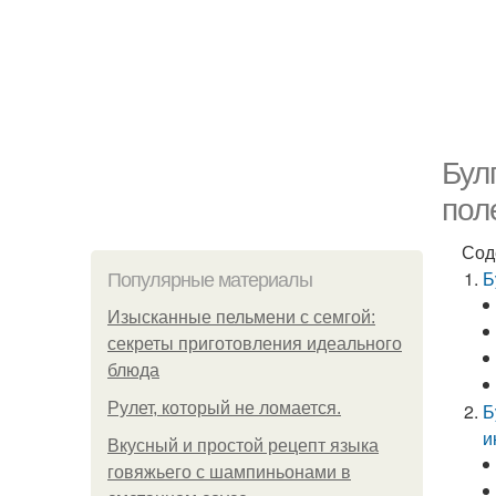
Бул
пол
Сод
Б
Популярные материалы
Изысканные пельмени с семгой:
секреты приготовления идеального
блюда
Рулет, который не ломается.
Б
и
Вкусный и простой рецепт языка
говяжьего с шампиньонами в