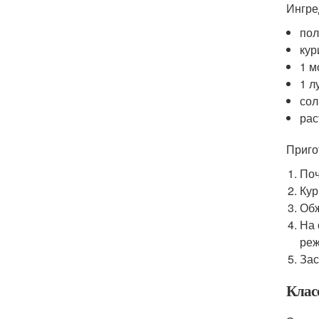
Ингре
пол
кур
1 м
1 л
сол
рас
Приго
Поч
Кур
Обж
На 
реж
Зас
Клас