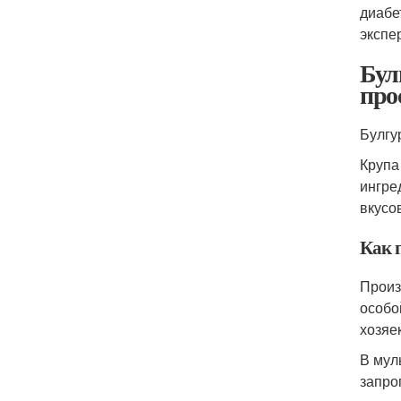
диабе
экспе
Бул
про
Булгу
Крупа
ингре
вкусо
Как 
Произ
особо
хозяе
В мул
запро