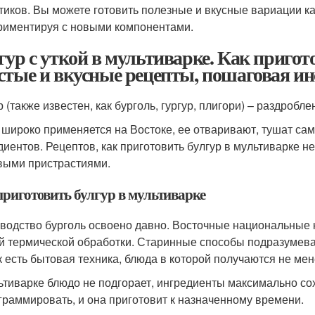
тиков. Вы можете готовить полезные и вкусные вариации 
риментируя с новыми компонентами.
гур с уткой в мультиварке. Как пригот
стые и вкусные рецепты, пошаговая ин
р (также известен, как бурголь, гургур, плигори) – раздроб
 широко применяется на Востоке, ее отваривают, тушат са
диентов. Рецептов, как приготовить булгур в мультиварке 
выми пристрастиями.
приготовить булгур в мультиварке
водство бурголь освоено давно. Восточные национальные 
й термической обработки. Старинные способы подразумева
к есть бытовая техника, блюда в которой получаются не мен
ьтиварке блюдо не подгорает, ингредиенты максимально с
граммировать, и она приготовит к назначенному времени.