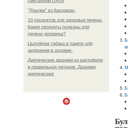
сметанном соусе
"Язычки" из баклажан.
10 продуктов для здоровья печени.
Какие продукты полезны для
печени человека?
Б
Цыплёнок табака в пакете для
м
запекания в духовке.
Диетические драники из картофеля
М
и правильное питание. Драники
диетические
Б
Б
Бул
пол