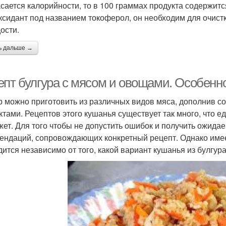
асается калорийности, то в 100 граммах продукта содержитс
ксидант под названием токоферол, он необходим для очист
ости.
ь дальше →
епт булгура с мясом и овощами. Особенн
р можно приготовить из различных видов мяса, дополнив 
ктами. Рецептов этого кушанья существует так много, что е
жет. Для того чтобы не допустить ошибок и получить ожид
ендаций, сопровождающих конкретный рецепт. Однако имее
дится независимо от того, какой вариант кушанья из булгур