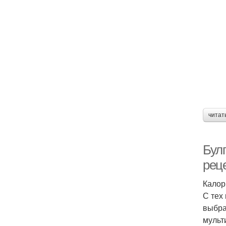
читат
Булг
рец
Калор
С тех
выбра
мульт