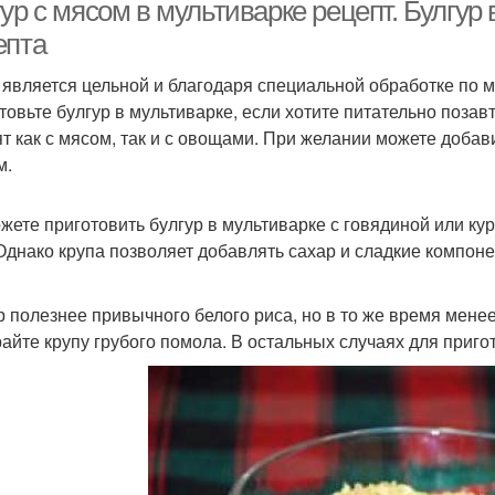
ур с мясом в мультиварке рецепт. Булгур 
епта
 является цельной и благодаря специальной обработке по 
улгуры с ребрами
Булгуры с бараниной
Бул
товьте булгур в мультиварке, если хотите питательно позавт
ят как с мясом, так и с овощами. При желании можете доба
м.
ндейка с булгуром
Булгуры с курицей
Б
жете приготовить булгур в мультиварке с говядиной или ку
 Однако крупа позволяет добавлять сахар и сладкие компоне
р полезнее привычного белого риса, но в то же время менее
айте крупу грубого помола. В остальных случаях для приго