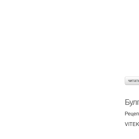
читат
Булг
Рецеп
VITEK