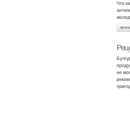
Что к
антио
молод
читат
Рец
Булгу
проду
не мо
реком
приго