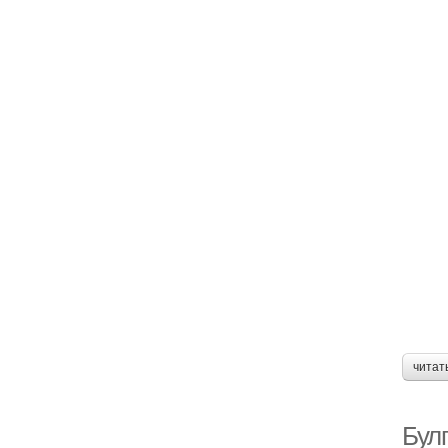
читат
Бул