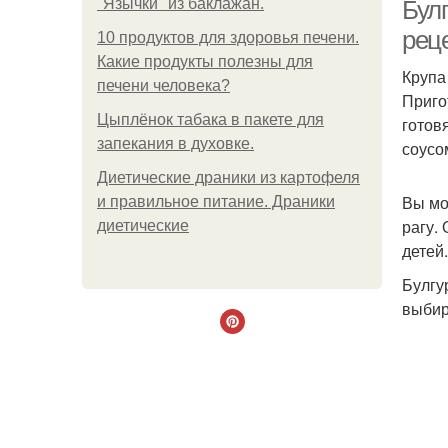
"Язычки" из баклажан.
Булг
рец
10 продуктов для здоровья печени.
Какие продукты полезны для
Крупа
печени человека?
Б
Приго
Цыплёнок табака в пакете для
готов
запекания в духовке.
соусо
Диетические драники из картофеля
И
Вы мо
и правильное питание. Драники
рагу.
диетические
детей.
Булгу
выбир