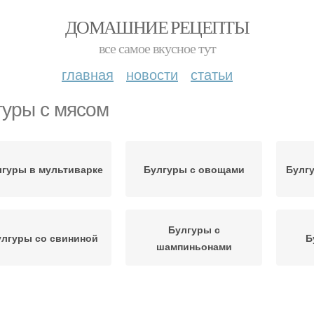
ДОМАШНИЕ РЕЦЕПТЫ
все самое вкусное тут
главная
новости
статьи
гуры с мясом
лгуры в мультиварке
Булгуры с овощами
Булг
Булгуры с
лгуры со свининой
Б
шампиньонами
ясо в мультиварке
Булгуры с индейкой
Бул