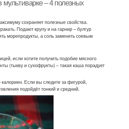
в мультиварке – 4 полезных
максимуму сохраняет полезные свойства.
гуры с грибами
Каша из булгура
ракать. Подают крупу и на гарнир – булгур
вить морепродукты, а соль заменить соевым
улгуры с уткой
рицей, если хотите получить подобие мясного
нты (тыкву и сухофрукты) – такая каша порадует
 калориен. Если вы следите за фигурой,
товления подойдёт тонкий и средний.