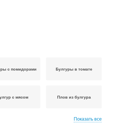
уры с помидорами
Булгуры в томате
улгур с мясом
Плов из булгура
Показать все
гуры с тушенкой
Булгуры с говядиной