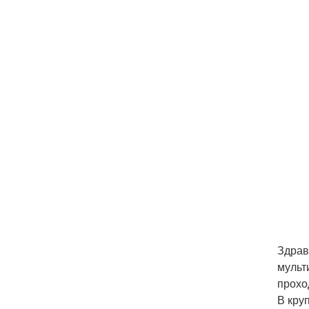
Здрав
мульт
прохо
В кру