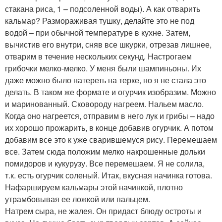
стакана риса, 1 – подсоленной воды). А как отварить
кальмар? Размораживая тушку, делайте это не под
водой – при обычной температуре в кухне. Затем,
вычистив его внутри, сняв все шкурки, отрезав лишнее,
отварим в течение нескольких секунд. Настрогаем
грибочки мелко-мелко. У меня были шампиньоны. Их
даже можно было натереть на терке, но я не стала это
делать. В таком же формате и огурчик изобразим. Можно
и маринованный. Сковороду нагреем. Нальем масло.
Когда оно нагреется, отправим в него лук и грибы – надо
их хорошо прожарить, в конце добавив огурчик. А потом
добавим все это к уже сварившемуся рису. Перемешаем
все. Затем сюда положим мелко накрошенные дольки
помидоров и кукурузу. Все перемешаем. Я не солила,
т.к. есть огурчик соленый. Итак, вкусная начинка готова.
Нафаршируем кальмары этой начинкой, плотно
утрамбовывая ее ложкой или пальцем.
Натрем сыра, не жалея. Он придаст блюду остроты и