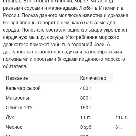
странах. Его готовят в Японии, Корее, Китае под
разными соусами и маринадами. Любят в Италии и в
России. Польза данного моллюска известна и доказана.
Не зря японцы говорят о нём, как о бальзаме для
сердца. Полезные составляющие кальмара укрепляют
сердечную мышцу, сосуды. Употребление морского
деликатеса поможет забыть о головной боли. А
доступность позволит насладиться разнообразными,
полезными и простыми блюдами из данного морского
обитателя.
Название
Количество
Кальмар сырой
400 г.
Макароны
300 г.
Сливки 10%
150 г.
Лук
1 шт.
115 г.
Чеснок
3 зуб.
6 г.