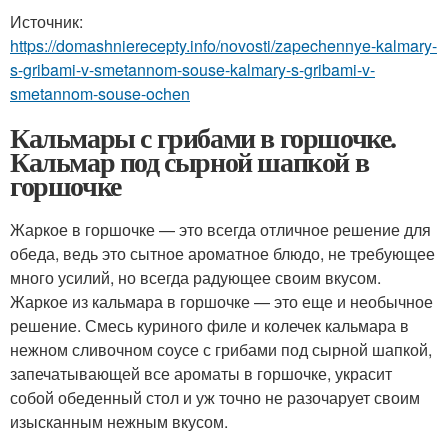
Источник:
https://domashnierecepty.info/novosti/zapechennye-kalmary-
s-gribami-v-smetannom-souse-kalmary-s-gribami-v-
smetannom-souse-ochen
Кальмары с грибами в горшочке.
Кальмар под сырной шапкой в
горшочке
Жаркое в горшочке — это всегда отличное решение для
обеда, ведь это сытное ароматное блюдо, не требующее
много усилий, но всегда радующее своим вкусом.
Жаркое из кальмара в горшочке — это еще и необычное
решение. Смесь куриного филе и колечек кальмара в
нежном сливочном соусе с грибами под сырной шапкой,
запечатывающей все ароматы в горшочке, украсит
собой обеденный стол и уж точно не разочарует своим
изысканным нежным вкусом.