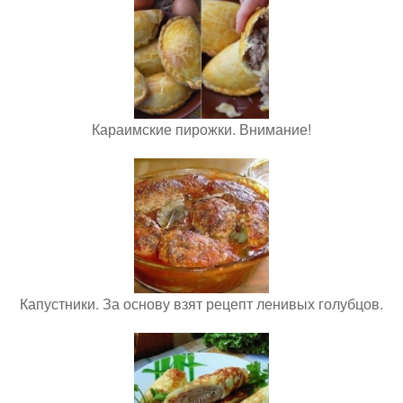
Караимские пирожки. Внимание!
Капустники. За основу взят рецепт ленивых голубцов.