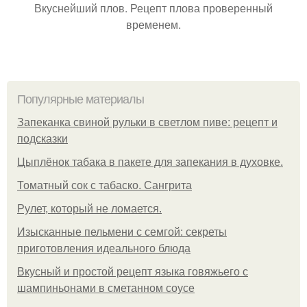
Вкуснейший плов. Рецепт плова проверенный
временем.
Популярные материалы
Запеканка свиной рульки в светлом пиве: рецепт и
подсказки
Цыплёнок табака в пакете для запекания в духовке.
Томатный сок с табаско. Сангрита
Рулет, который не ломается.
Изысканные пельмени с семгой: секреты
приготовления идеального блюда
Вкусный и простой рецепт языка говяжьего с
шампиньонами в сметанном соусе