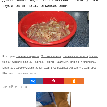
вкус и тем мягче станет консистенция.
Категории:
Шашлык с аджикой
,
Острый шашлык
,
Шашлык из свинины
,
Мясо с
жидкой аджикой
,
Свиной шашлык
,
Шашлык на аджике
,
Шашлык с майонезом
,
Маринад с аджикой
,
Маринад для шашлыка
,
Маринад для свиного шашлыка
,
Шашлык с томатным соком
Читайте также