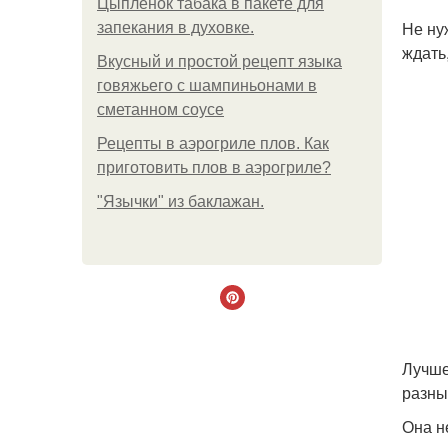
Цыплёнок табака в пакете для
Не ну
запекания в духовке.
ждать
Вкусный и простой рецепт языка
говяжьего с шампиньонами в
сметанном соусе
Рецепты в аэрогриле плов. Как
приготовить плов в аэрогриле?
"Язычки" из баклажан.
Лучше
разны
Она н