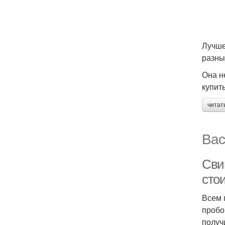
Лучше
разны
Она н
купит
читат
Вас
Сви
сто
Всем 
пробо
получ