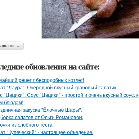
ь дальше →
ледние обновления на сайте:
чайший рецепт бесподобных котлет!
ат "Лаура". Очередной вкусный крабовый салатик.
с "Цацики". Соус "Цацики" - простой и очень вкусный соус
м блюдам!
здничная закуска "Ёлочные Шары".
борка салатов от Ольги Романовой.
очки из слоёного теста.
ат "Купеческий" - настоящее объедение.