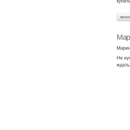
купит
читат
Мар
Марин
Не ну
ждать