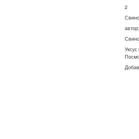
2
Свино
автор
Свино
Уксус
Посмо
Добав