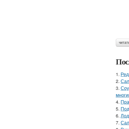
читат
Пос
1.
Ред
2.
Сал
3.
Соу
многи
4.
Пра
5.
Под
6.
Лод
7.
Сал