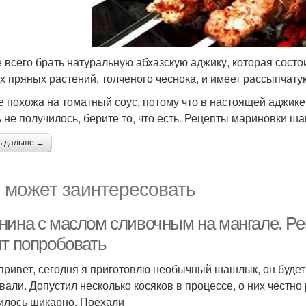
 всего брать натуральную абхазскую аджику, которая состо
х пряных растений, толченого чеснока, и имеет рассыпчату
е похожа на томатный соус, потому что в настоящей аджике
ь не получилось, берите то, что есть. Рецепты мариновки 
ь дальше →
 может заинтересовать
нина с маслом сливочным на мангале. Р
ит попробовать
привет, сегодня я приготовлю необычный шашлык, он буд
вали. Допустил несколько косяков в процессе, о них честно 
илось шикарно. Поехали