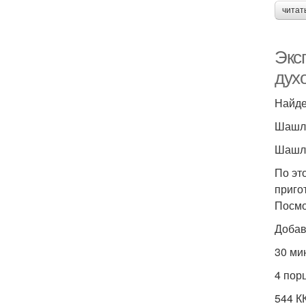
читат
Экс
дух
Найде
Шашлы
Шашлы
По эт
пригот
Посмо
Добав
30 ми
4 пор
544 К