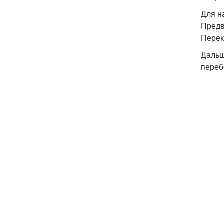
Для н
Предв
Перек
Дальше
переб