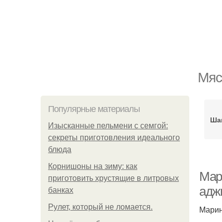
Мяс
Популярные материалы
Ша
Изысканные пельмени с семгой:
секреты приготовления идеального
блюда
Корнишоны на зиму: как
Мар
приготовить хрустящие в литровых
адж
банках
Рулет, который не ломается.
Марин