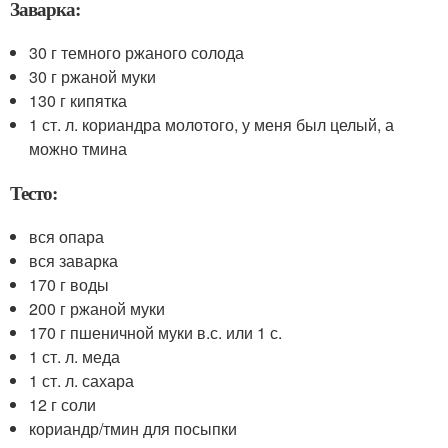
Заварка:
30 г темного ржаного солода
30 г ржаной муки
130 г кипятка
1 ст. л. кориандра молотого, у меня был целый, а
можно тмина
Тесто:
вся опара
вся заварка
170 г воды
200 г ржаной муки
170 г пшеничной муки в.с. или 1 с.
1 ст. л. меда
1 ст. л. сахара
12 г соли
кориандр/тмин для посыпки