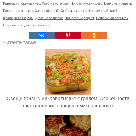
Категории:
Ржаной хлеб
,
Хлеб на остатках
,
Прибалтийский хлеб
,
Бонусный рецепт
,
Рецепт на остатках
,
Заварной хлеб
,
Хлеб на закваске
,
Французский хлеб
,
Французская булка
,
Булка на закваске
,
Пошаговый рецепт
,
Печение на остатках
,
Ингредиенты для ржаной хлеб
Читайте также
Овощи гриль в микроволновке с грилем. Особенности
приготовления овощей в микроволновке