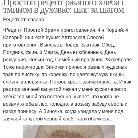
Простой рецепт ржаного хлеба с
тмином в духовке: шаг за шагом
Рецепт от: sasena
•Рецепт: Простой Время приготовления: 4 ч Порций: 4
Калорий: 263 ккал Кухня: Авторская Способ
приготовления: Выпекать Повод: Завтрак, Обед,
Полдник, Ужин, 8 Марта, День влюбленных, День
рождения, Новый год, Семейный праздник, 23 февраля
Тоже нарочно для Зиночки принес я разных чудесных
трав по листику, по корешку, по цветочку: кукушкины
слезки, валерьянка, Петров крест, заячья капуста. И как
раз под заячьей капустой лежал у меня кусок черного
хлеба: со мной это постоянно бывает, что когда не
возьму хлеба в лес, голодно, а возьму забуду съесть и
назад принесу. А Зиночка, когда увидала у меня под
заячьей капустой черный хлеб, так и обомлела: