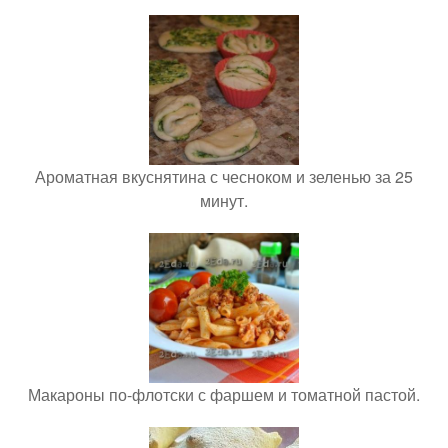
Ароматная вкуснятина с чесноком и зеленью за 25
минут.
Макароны по-флотски с фаршем и томатной пастой.