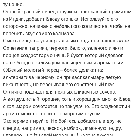
тушение.
️Острый красный перец стручком, приехавший прямиком
из Индии, добавит блюду огонька! Используйте его
осторожно, начиная с небольшого количества, чтобы не
перебить вкус самого кальмара.
Смесь перцев – универсальный солдат на вашей кухне.
Сочетание паприки, черного, белого, зеленого и чили
перцев создаст гармоничный букет, который сделает
ваше блюдо с кальмаром насыщенным и ароматным.
⚪️Белый молотый перец – более деликатная
альтернатива черному, он придаст кальмару легкую
пикантность, не перебивая его собственный вкус.
Отлично подойдет для нежных сливочных соусов.
А вот душистый горошек, хоть и хорош для многих блюд,
с кальмаром сочетается не так удачно. Его сладковатый
аромат может «спорить» с морским вкусом.
Экспериментируйте! Не бойтесь добавлять и другие
специи, например, чеснок, имбирь, лимонную цедру.
Главное – найти свой идеальный баланс вкусов!