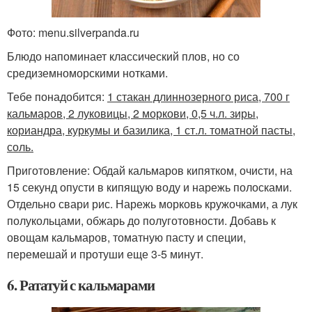
Фото: menu.silverpanda.ru
Блюдо напоминает классический плов, но со
средиземноморскими нотками.
Тебе понадобится:
1 стакан длиннозерного риса, 700 г
кальмаров, 2 луковицы, 2 моркови, 0,5 ч.л. зиры,
кориандра, куркумы и базилика, 1 ст.л. томатной пасты,
соль.
Приготовление: Обдай кальмаров кипятком, очисти, на
15 секунд опусти в кипящую воду и нарежь полосками.
Отдельно свари рис. Нарежь морковь кружочками, а лук
полукольцами, обжарь до полуготовности. Добавь к
овощам кальмаров, томатную пасту и специи,
перемешай и протуши еще 3-5 минут.
6. Рататуй с кальмарами