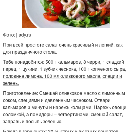
Фото: jlady.ru
При всей простоте салат очень красивый и легкий, как
для праздничного стола.
Тебе понадобится:
500 г кальмаров, 8 черри, 1 сладкий
перец, 1 цукини, 1 зубчик чеснока, 100 г копченого сыра,
половина лимона, 100 мл оливкового масла, специи и
зелень.
Приготовление: Смешай оливковое масло с лимонным
соком, специями и давленным чесноком. Отвари
кальмаров 3 минуты и нарежь кольцами. Нарежь овощи
соломкой, а помидоры – четвертинами, смешай салат,
заправь и посыпь зеленью.
Блюда в горшочках: 20 быстрых и вкусных рецептов