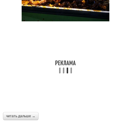
Кальмары с сыром
Запеканки из кальмаров
Фаршированный
Кальмар в
кальмар
микроволновке
Соус для кальмаров
Кальмары в горшочке
читать дальше →