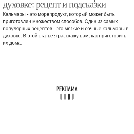
духовке: рецепт и подсказки
Кальмары - это морепродукт, который может быть
приготовлен множеством способов. Один из самых
Фаршированные
популярных рецептов - это мягкие и сочные кальмары в
Кальмары с грибами
кальмары
духовке. В этой статье я расскажу вам, как приготовить
их дома.
Лапша из кальмаров
Кальмар в духовке
Кальмар на стол
Кальмар в сыре
Кальмары для
Кальмары в духовках
приготовления