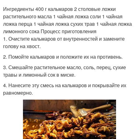
Ингредиенты 400 г кальмаров 2 столовые ложки
растительного масла 1 чайная ложка соли 1 чайная
ложка перца 1 чайная ложка сухих трав 1 чайная ложка
Рецепты с кальмарами
Кальмары в соусе
лимонного сока Процесс приготовления
1. Очистите кальмаров от внутренностей и замените
голову на хвост.
2. Помойте кальмаров и положите их на противень.
Кальмары в панировке
Кальмары с рисом
3. Смешайте растительное масло, соль, перец, сухие
травы и лимонный сок в миске.
4. Нанесите эту смесь на кальмаров и покрывайте их
равномерно.
Блюда с кальмарами
Запеченные кальмары
Кальмар в сметанном
Запеканка из кальмаров
соусе