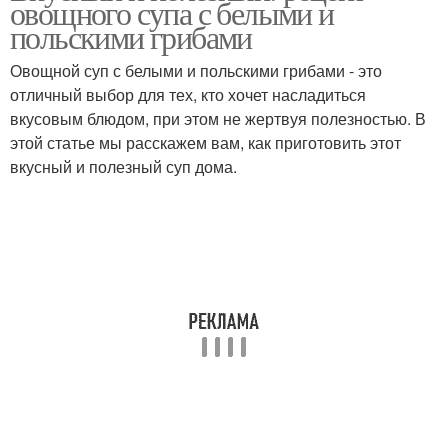
овощного супа с белыми и
польскими грибами
Овощной суп с белыми и польскими грибами - это
Суп для годовалого
отличный выбор для тех, кто хочет насладиться
Сырный суп
ребенка
вкусовым блюдом, при этом не жертвуя полезностью. В
этой статье мы расскажем вам, как приготовить этот
вкусный и полезный суп дома.
Суп с брокколи и
Диетический суп
Куриный суп
Овощное рагу
Детский суп
Суп с сельдереем