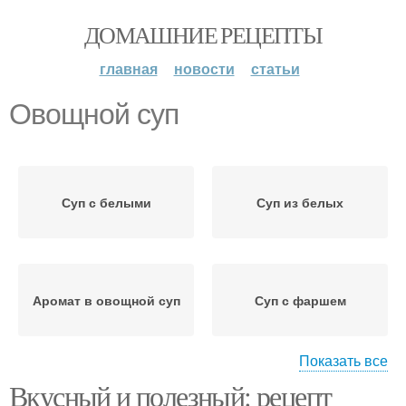
ДОМАШНИЕ РЕЦЕПТЫ
главная
новости
статьи
Овощной суп
Суп с белыми
Суп из белых
Аромат в овощной суп
Суп с фаршем
Показать все
Вкусный и полезный: рецепт
Суп с перловкой
Суп для ребенка