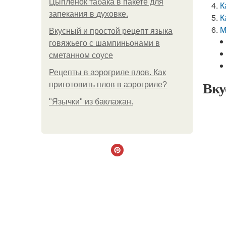
Цыплёнок табака в пакете для
К
запекания в духовке.
К
М
Вкусный и простой рецепт языка
говяжьего с шампиньонами в
сметанном соусе
Рецепты в аэрогриле плов. Как
Вку
приготовить плов в аэрогриле?
"Язычки" из баклажан.