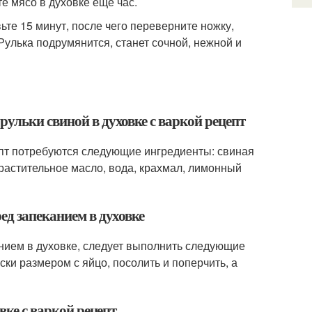
те мясо в духовке еще час.
те 15 минут, после чего переверните ножку,
Рулька подрумянится, станет сочной, нежной и
ульки свиной в духовке с варкой рецепт
цепт потребуются следующие ингредиенты: свиная
ц, растительное масло, вода, крахмал, лимонный
ед запеканием в духовке
анием в духовке, следует выполнить следующие
уски размером с яйцо, посолить и поперчить, а
вке с варкой рецепт