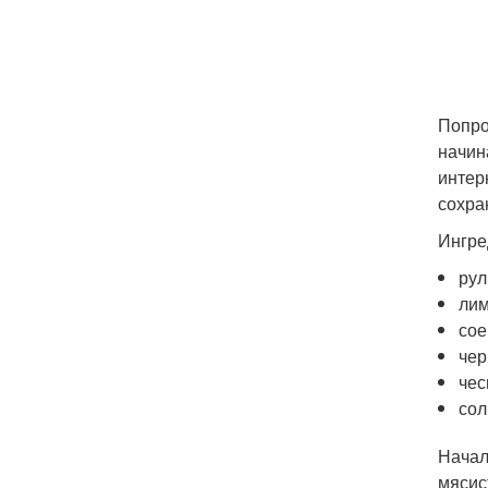
Попро
начин
интер
сохра
Ингре
рул
лим
сое
чер
чес
сол
Начал
мясис