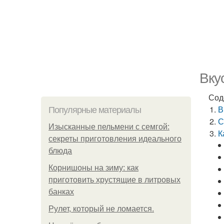
Вку
Сод
В
Популярные материалы
С
Изысканные пельмени с семгой:
К
секреты приготовления идеального
блюда
Корнишоны на зиму: как
приготовить хрустящие в литровых
банках
Рулет, который не ломается.