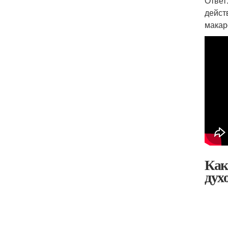
Ответ
дейст
макар
Как
дух