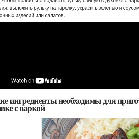
: Чтобы правильно подавать рульку свиную в духовке с вар
вия: выложить рульку на тарелку, украсить зеленью и соусо
онных изделий или салатов.
ие ингредиенты необходимы для приго
овке с варкой