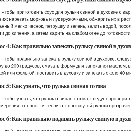
: Чтобы приготовить соус для рульки свиной в духовке с в
вия: нарезать морковь и лук кружочками, обжарить их в рас
анный мелко чеснок, петрушку и зелень, залить водой, посо
ти до кипения, а затем варить на слабом огне до готовности
с 4: Как правильно запекать рульку свиной в духов
: Чтобы правильно запекать рульку свиной в духовке, след
ку до 200 градусов, смазать форму для запекания маслом, в
ой или фольгой, поставить в духовку и запекать около 40 ми
с 5: Как узнать, что рулька свиная готова
: Чтобы узнать, что рулька свиная готова, следует проверит
змерения готовности - если сок проткнутой рульки прозрачен
с 6: Как правильно подавать рульку свиную в духо