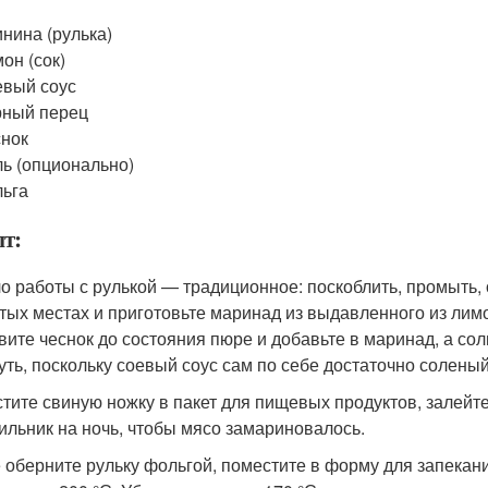
нина (рулька)
он (сок)
вый соус
рный перец
нок
ь (опционально)
ьга
пт:
о работы с рулькой — традиционное: поскоблить, промыть, 
тых местах и приготовьте маринад из выдавленного из лимон
вите чеснок до состояния пюре и добавьте в маринад, а со
чуть, поскольку соевый соус сам по себе достаточно соленый
тите свиную ножку в пакет для пищевых продуктов, залейт
ильник на ночь, чтобы мясо замариновалось.
 оберните рульку фольгой, поместите в форму для запекания