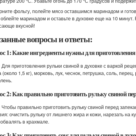
ратуре 200 °С. Убавьте огонь до 170 °С градусов и подержи
рните фольгу, полейте мясо оставшимся маринадом и готовь
 облейте маринадом и оставьте в духовке еще на 10 минут. 
сающе вкусной!
занные вопросы и ответы:
ос 1: Какие ингредиенты нужны для приготовления р
: Для приготовления рульки свиной в духовке с варкой ре
 (около 1,5 кг), морковь, лук, чеснок, петрушка, соль, пере
елень.
ос 2: Как правильно приготовить рульку свиной пер
: Чтобы правильно приготовить рульку свиной перед запек
вия: очистить рульку от лишнего жира и кожи, нарезать на к
 обвалять в крахмале.
с 3: Как приготовить соус для рульки свиной в духо