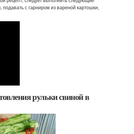
кой рецепт, следует выполнить следующие
м, подавать с гарниром из вареной картошки,
товления рульки свиной в