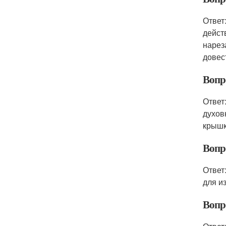
Ответ
дейст
нарез
довес
Вопро
Ответ
духов
крышк
Вопро
Ответ
для и
Вопро