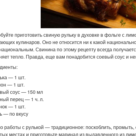
буйте приготовить свиную рульку в духовке в фольге с лим
ающих кулинаров. Оно не относится ни к какой национально
национальным. Свинина по этому рецепту всегда получаетс
няет тепло. Правда, еще вам понадобится соевый соус и не
диенты:
ька — 1 шт.
он — 1 шт.
вый соус — 150 мл
ный перец — 1 ч. л.
нок — 1 шт.
ь — по вкусу
о работы с рулькой — традиционное: поскоблить, промыть, 
тых местах и приготовьте маринад из выдавленного из лимон