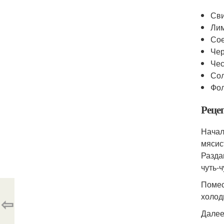
Сви
Лим
Сое
Че
Чес
Сол
Фол
Реце
Начал
мясис
Разда
чуть-
Помес
холод
⇦
Далее