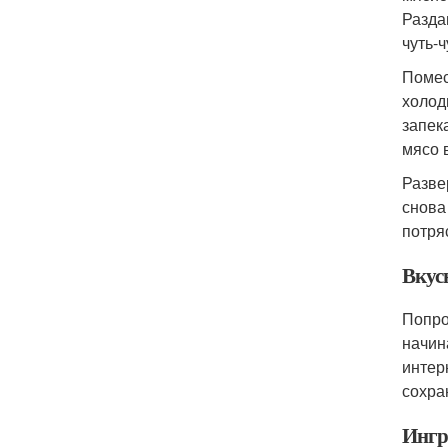
Разда
чуть-
Помес
холод
запек
мясо 
Разве
снова
потря
Вкус
Попро
начин
интер
сохра
Ингр