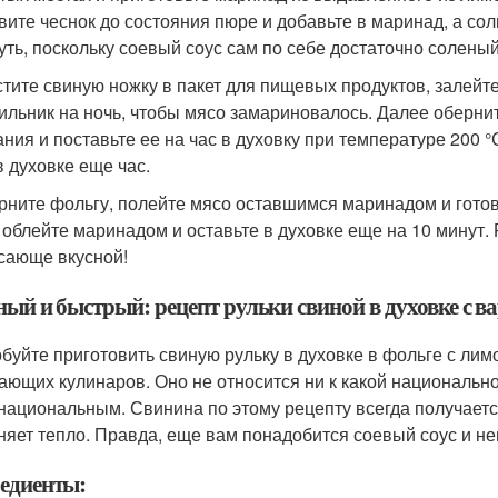
вите чеснок до состояния пюре и добавьте в маринад, а со
чуть, поскольку соевый соус сам по себе достаточно соленый
тите свиную ножку в пакет для пищевых продуктов, залейт
ильник на ночь, чтобы мясо замариновалось. Далее оберни
ания и поставьте ее на час в духовку при температуре 200 °
в духовке еще час.
рните фольгу, полейте мясо оставшимся маринадом и готовь
 облейте маринадом и оставьте в духовке еще на 10 минут. 
сающе вкусной!
ный и быстрый: рецепт рульки свиной в духовке с в
буйте приготовить свиную рульку в духовке в фольге с лим
ающих кулинаров. Оно не относится ни к какой национально
национальным. Свинина по этому рецепту всегда получаетс
няет тепло. Правда, еще вам понадобится соевый соус и не
едиенты: