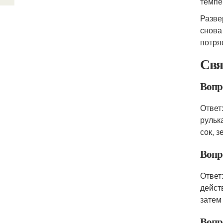
темпе
Разве
снова
потря
Свя
Вопр
Ответ
рулька
сок, з
Вопр
Ответ
дейст
затем
Вопро