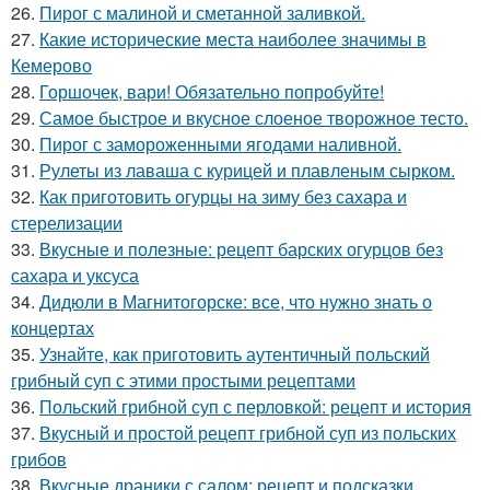
26.
Пирог с малиной и сметанной заливкой.
27.
Какие исторические места наиболее значимы в
Кемерово
28.
Горшочек, вари! Обязательно попробуйте!
29.
Самое быстрое и вкусное слоеное творожное тесто.
30.
Пирог с замороженными ягодами наливной.
31.
Рулеты из лаваша с курицей и плавленым сырком.
32.
Как приготовить огурцы на зиму без сахара и
стерелизации
33.
Вкусные и полезные: рецепт барских огурцов без
сахара и уксуса
34.
Дидюли в Магнитогорске: все, что нужно знать о
концертах
35.
Узнайте, как приготовить аутентичный польский
грибный суп с этими простыми рецептами
36.
Польский грибной суп с перловкой: рецепт и история
37.
Вкусный и простой рецепт грибной суп из польских
грибов
38.
Вкусные драники с салом: рецепт и подсказки