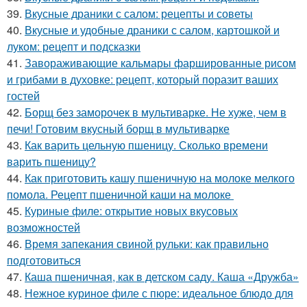
39.
Вкусные драники с салом: рецепты и советы
40.
Вкусные и удобные драники с салом, картошкой и
луком: рецепт и подсказки
41.
Завораживающие кальмары фаршированные рисом
и грибами в духовке: рецепт, который поразит ваших
гостей
42.
Борщ без заморочек в мультиварке. Не хуже, чем в
печи! Готовим вкусный борщ в мультиварке
43.
Как варить цельную пшеницу. Сколько времени
варить пшеницу?
44.
Как приготовить кашу пшеничную на молоке мелкого
помола. Рецепт пшеничной каши на молоке
45.
Куриные филе: открытие новых вкусовых
возможностей
46.
Время запекания свиной рульки: как правильно
подготовиться
47.
Каша пшеничная, как в детском саду. Каша «Дружба»
48.
Нежное куриное филе с пюре: идеальное блюдо для