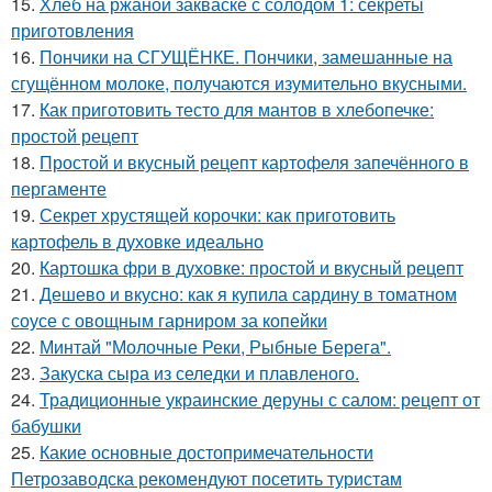
15.
Хлеб на ржаной закваске с солодом 1: секреты
приготовления
16.
Пончики на СГУЩЁНКЕ. Пончики, замешанные на
сгущённом молоке, получаются изумительно вкусными.
17.
Как приготовить тесто для мантов в хлебопечке:
простой рецепт
18.
Простой и вкусный рецепт картофеля запечённого в
пергаменте
19.
Секрет хрустящей корочки: как приготовить
картофель в духовке идеально
20.
Картошка фри в духовке: простой и вкусный рецепт
21.
Дешево и вкусно: как я купила сардину в томатном
соусе с овощным гарниром за копейки
22.
Минтай "Молочные Реки, Рыбные Берега".
23.
Закуска сыра из селедки и плавленого.
24.
Традиционные украинские деруны с салом: рецепт от
бабушки
25.
Какие основные достопримечательности
Петрозаводска рекомендуют посетить туристам