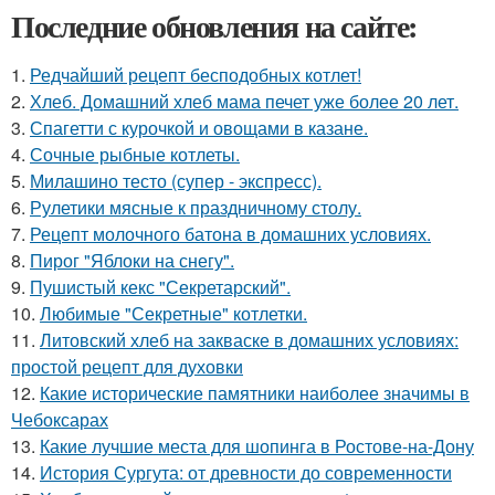
Последние обновления на сайте:
1.
Редчайший рецепт бесподобных котлет!
2.
Хлеб. Домашний хлеб мама печет уже более 20 лет.
3.
Спагетти с курочкой и овощами в казане.
4.
Сочные рыбные котлеты.
5.
Милашино тесто (супер - экспресс).
6.
Рулетики мясные к праздничному столу.
7.
Рецепт молочного батона в домашних условиях.
8.
Пирог "Яблоки на снегу".
9.
Пушистый кекс "Секретарский".
10.
Любимые "Секретные" котлетки.
11.
Литовский хлеб на закваске в домашних условиях:
простой рецепт для духовки
12.
Какие исторические памятники наиболее значимы в
Чебоксарах
13.
Какие лучшие места для шопинга в Ростове-на-Дону
14.
История Сургута: от древности до современности