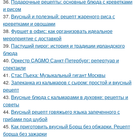
36.
Подарочные рецепты: основные блюда с креветками
и рисом
37.
Вкусный и полезный: рецепт жареного риса с
креветками и овощами
38.
Фуршет в офис: как организовать идеальное
мероприятие с доставкой
39.
Пастуший пирог: история и традиции ирландского
блюда
40.
Оркестр CAGMO Санкт-Петербург: репертуар и
спектакли
41.
Стас Пьеха: Музыкальный гигант Москвы
42.
Запеканка из кальмаров с сыром: простой и вкусный
рецепт
43.
Вкусные блюда с кальмарами в духовке: рецепты и
советы
44.
Вкусный рецепт говяжьего языка запеченного с
грибами под шубой
45.
Как приготовить вкусный Борщ без обжарки. Рецепт
борща без зажарки