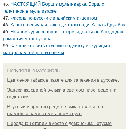
46.
НАСТОЯЩИЙ Борщ в мультиварке. Борщ с
телятиной в мультиварке
47.
Фасоль по-русски с индийским акцентом
48.
Каша пшеничная, как в детском саду. Каша «Дружба»
49.
Нежное куриное филе с пюре: идеальное блюдо для
романтического ужина
50.
Как приготовить вкусную подливку из курицы к
макаронам: рецепт и советы
Популярные материалы
Цыплёнок табака в пакете для запекания в духовке.
Запеканка свиной рульки в светлом пиве: рецепт и
подсказки
Вкусный и простой рецепт языка говяжьего с
шампиньонами в сметанном соусе
Передача Готовим вместе с доманским. Готуємо