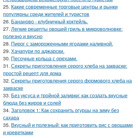
25.
Какие современные торговые центры и рынки
популярны среди жителей и туристов
26.
Бананово - клубничный коктейль.
27.
Легкие рецепты овощей гриль в микроволновке:
полезно и вкусно
28.
Пирог с замороженными ягодами наливной.
29.
Хачапури по аджарски.
30.
Песочные кольца с орехами.
31.
Секреты приготовления серого хлеба на закваске:
простой рецепт для дома
32.
Секреты приготовления серого формового хлеба на
закваске
33.
Без уксуса и тройной заливки: как создать вкусные
блюда без жиров и солей
34.
Заголовок 1: Как сохранить огурцы на зиму без
сахара
35.
Вкусный и полезный: как приготовить рис с овощами
и креветками