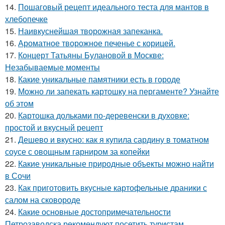
14.
Пошаговый рецепт идеального теста для мантов в
хлебопечке
15.
Наивкуснейшая творожная запеканка.
16.
Ароматное творожное печенье с корицей.
17.
Концерт Татьяны Булановой в Москве:
Незабываемые моменты
18.
Какие уникальные памятники есть в городе
19.
Можно ли запекать картошку на пергаменте? Узнайте
об этом
20.
Картошка дольками по-деревенски в духовке:
простой и вкусный рецепт
21.
Дешево и вкусно: как я купила сардину в томатном
соусе с овощным гарниром за копейки
22.
Какие уникальные природные объекты можно найти
в Сочи
23.
Как приготовить вкусные картофельные драники с
салом на сковороде
24.
Какие основные достопримечательности
Петрозаводска рекомендуют посетить туристам