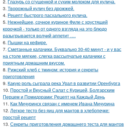
2.
Глазурь со сгущенкой и сухим молоком для кулича.
3.
Творожный кулич без дрожжей.
4.
Рецепт быстрого пасхального кулича.
5.
Нежнейшее, сочное куриное Филе с хрустящей
корочкой - только от одного взгляда на это блюдо
разыгрывается волчий аппетит ….
6.
Пышки на кефире.
7.
Сметанные калачики. Буквально 30-40 минут - и у вас
на столе мягкие, слегка рассыпчатые калачики с
приятным домашним вкусом.
8.
Рижский хлеб с тмином: история и секреты
приготовления
9.
Какую роль сыграла река Урал в развитии Оренбурга
10.
Простой и Вкусный Салат с Курицей, Болгарским
Перцем и Помидорами: Рецепт на Каждый День
11.
Как Мичуринск связан с именем Ивана Мичурина
12.
Легкое тесто без яиц для мантов в хлебопечке:
простой рецепт
13.
Секреты приготовления домашнего теста для мантов