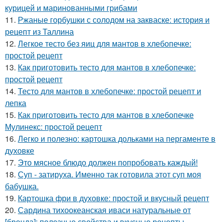
курицей и маринованными грибами
11.
Ржаные горбушки с солодом на закваске: история и
рецепт из Таллина
12.
Легкое тесто без яиц для мантов в хлебопечке:
простой рецепт
13.
Как приготовить тесто для мантов в хлебопечке:
простой рецепт
14.
Тесто для мантов в хлебопечке: простой рецепт и
лепка
15.
Как приготовить тесто для мантов в хлебопечке
Мулинекс: простой рецепт
16.
Легко и полезно: картошка дольками на пергаменте в
духовке
17.
Это мясное блюдо должен попробовать каждый!
18.
Суп - затируха. Именно так готовила этот суп моя
бабушка.
19.
Картошка фри в духовке: простой и вкусный рецепт
20.
Сардина тихоокеанская иваси натуральные от
[бренда]: полезные свойства и вкусные рецепты