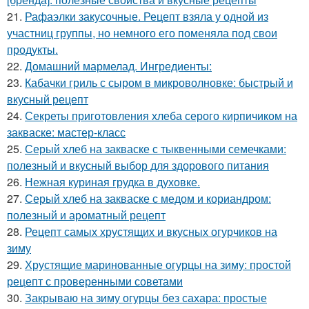
21.
Рафаэлки закусочные. Рецепт взяла у одной из
участниц группы, но немного его поменяла под свои
продукты.
22.
Домашний мармелад. Ингредиенты:
23.
Кабачки гриль с сыром в микроволновке: быстрый и
вкусный рецепт
24.
Секреты приготовления хлеба серого кирпичиком на
закваске: мастер-класс
25.
Серый хлеб на закваске с тыквенными семечками:
полезный и вкусный выбор для здорового питания
26.
Нежная куриная грудка в духовке.
27.
Серый хлеб на закваске с медом и кориандром:
полезный и ароматный рецепт
28.
Рецепт самых хрустящих и вкусных огурчиков на
зиму
29.
Хрустящие маринованные огурцы на зиму: простой
рецепт с проверенными советами
30.
Закрываю на зиму огурцы без сахара: простые