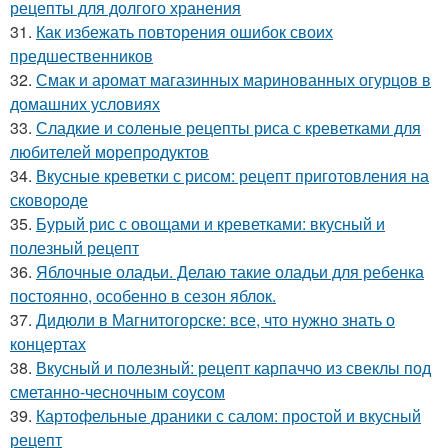
рецепты для долгого хранения
31.
Как избежать повторения ошибок своих
предшественников
32.
Смак и аромат магазинных маринованных огурцов в
домашних условиях
33.
Сладкие и соленые рецепты риса с креветками для
любителей морепродуктов
34.
Вкусные креветки с рисом: рецепт приготовления на
сковороде
35.
Бурый рис с овощами и креветками: вкусный и
полезный рецепт
36.
Яблочные оладьи. Делаю такие оладьи для ребенка
постоянно, особенно в сезон яблок.
37.
Дидюли в Магнитогорске: все, что нужно знать о
концертах
38.
Вкусный и полезный: рецепт карпаччо из свеклы под
сметанно-чесночным соусом
39.
Картофельные драники с салом: простой и вкусный
рецепт