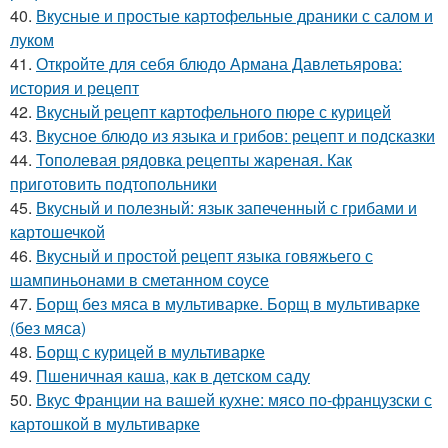
40.
Вкусные и простые картофельные драники с салом и
луком
41.
Откройте для себя блюдо Армана Давлетьярова:
история и рецепт
42.
Вкусный рецепт картофельного пюре с курицей
43.
Вкусное блюдо из языка и грибов: рецепт и подсказки
44.
Тополевая рядовка рецепты жареная. Как
приготовить подтопольники
45.
Вкусный и полезный: язык запеченный с грибами и
картошечкой
46.
Вкусный и простой рецепт языка говяжьего с
шампиньонами в сметанном соусе
47.
Борщ без мяса в мультиварке. Борщ в мультиварке
(без мяса)
48.
Борщ с курицей в мультиварке
49.
Пшеничная каша, как в детском саду
50.
Вкус Франции на вашей кухне: мясо по-французски с
картошкой в мультиварке