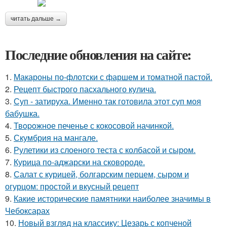
читать дальше →
Последние обновления на сайте:
1.
Макароны по-флотски с фаршем и томатной пастой.
2.
Рецепт быстрого пасхального кулича.
3.
Суп - затируха. Именно так готовила этот суп моя
бабушка.
4.
Твopoжное печенье с кокосовой начинкой.
5.
Скумбрия на мангале.
6.
Рулетики из слоеного теста с колбасой и сыром.
7.
Курица по-аджарски на сковороде.
8.
Салат с курицей, болгарским перцем, сыром и
огурцом: простой и вкусный рецепт
9.
Какие исторические памятники наиболее значимы в
Чебоксарах
10.
Новый взгляд на классику: Цезарь с копченой