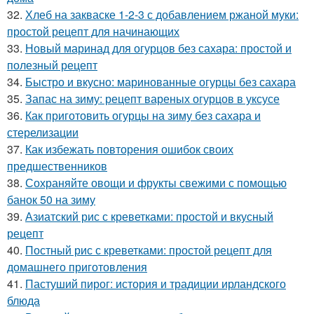
32.
Хлеб на закваске 1-2-3 с добавлением ржаной муки:
простой рецепт для начинающих
33.
Новый маринад для огурцов без сахара: простой и
полезный рецепт
34.
Быстро и вкусно: маринованные огурцы без сахара
35.
Запас на зиму: рецепт вареных огурцов в уксусе
36.
Как приготовить огурцы на зиму без сахара и
стерелизации
37.
Как избежать повторения ошибок своих
предшественников
38.
Сохраняйте овощи и фрукты свежими с помощью
банок 50 на зиму
39.
Азиатский рис с креветками: простой и вкусный
рецепт
40.
Постный рис с креветками: простой рецепт для
домашнего приготовления
41.
Пастуший пирог: история и традиции ирландского
блюда