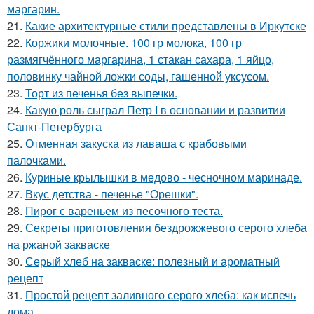
маргарин.
21.
Какие архитектурные стили представлены в Иркутске
22.
Коржики молочные. 100 гр молока, 100 гр
размягчённого маргарина, 1 стакан сахара, 1 яйцо,
половинку чайной ложки соды, гашенной уксусом.
23.
Торт из печенья без выпечки.
24.
Какую роль сыграл Петр I в основании и развитии
Санкт-Петербурга
25.
Отменная закуска из лаваша с крабовыми
палочками.
26.
Куриные крылышки в медово - чесночном маринаде.
27.
Вкус детства - печенье "Орешки".
28.
Пирог с вареньем из песочного теста.
29.
Секреты приготовления бездрожжевого серого хлеба
на ржаной закваске
30.
Серый хлеб на закваске: полезный и ароматный
рецепт
31.
Простой рецепт заливного серого хлеба: как испечь
дома