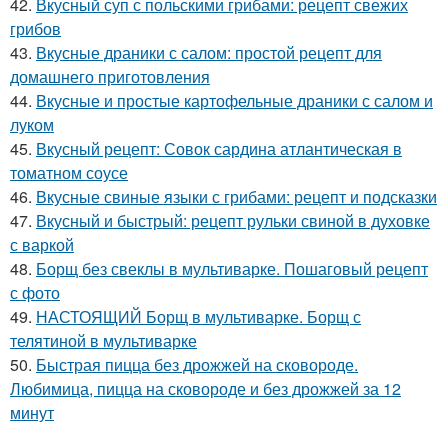
42.
Вкусный суп с польскими грибами: рецепт свежих
грибов
43.
Вкусные драники с салом: простой рецепт для
домашнего приготовления
44.
Вкусные и простые картофельные драники с салом и
луком
45.
Вкусный рецепт: Совок сардина атлантическая в
томатном соусе
46.
Вкусные свиные языки с грибами: рецепт и подсказки
47.
Вкусный и быстрый: рецепт рульки свиной в духовке
с варкой
48.
Борщ без свеклы в мультиварке. Пошаговый рецепт
с фото
49.
НАСТОЯЩИЙ Борщ в мультиварке. Борщ с
телятиной в мультиварке
50.
Быстрая пицца без дрожжей на сковороде.
Любимица, пицца на сковороде и без дрожжей за 12
минут