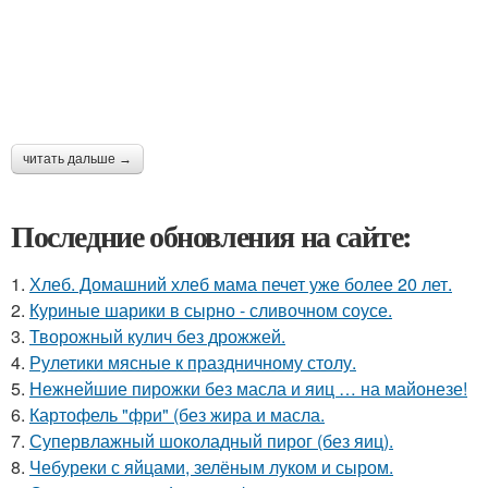
читать дальше →
Последние обновления на сайте:
1.
Хлеб. Домашний хлеб мама печет уже более 20 лет.
2.
Куриные шарики в сырно - сливочном соусе.
3.
Творожный кулич без дрожжей.
4.
Рулетики мясные к праздничному столу.
5.
Нежнейшие пирожки без масла и яиц … на майонезе!
6.
Картофель "фри" (без жира и масла.
7.
Супервлажный шоколадный пирог (без яиц).
8.
Чебуреки с яйцами, зелёным луком и сыром.