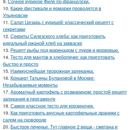
9.
Сочное куриное Филе по-французски.
10.
Какие фестивали и ярмарки проводятся в
Ульяновске
11.
Салат Цезарь с курицей: классический рецепт с
секретами
12.
Секреты Силезского хлеба: как приготовить
идеальный ржаной хлеб на закваске
13.
Рецепт рыбы под маринадом с луком и морковью.
14.
Тесто для мантов в хлебопечке: как приготовить
быстро и просто
15.
Наивкуснейшая творожная запеканка.
16.
Концерт Татьяны Булановой в Москве:
Незабываемые моменты
17.
Ароматный картофель с розмарином: простой рецепт
запекания в пергаменте
18.
Самое классное тесто для корзиночек.
19.
Как приготовить вкусные картофельные драники с
салом на сковороде
20.
Быстрое печенье. Тут главное 2 вещи - сметана и